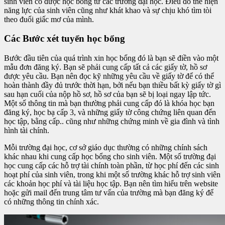
sinh viên có được học bổng từ các trường đại học. Điều đó thể hiện
năng lực của sinh viên cũng như khát khao và sự chịu khó tìm tòi
theo đuổi giấc mơ của mình.
Các Bước xét tuyển học bổng
Bước đầu tiên của quá trình xin học bổng đó là bạn sẽ điền vào một
mẫu đơn đăng ký. Bạn sẽ phải cung cấp tất cả các giấy tờ, hồ sơ
được yêu cầu. Bạn nên đọc kỹ những yêu cầu về giấy tờ để có thể
hoàn thành đầy đủ trước thời hạn, bởi nếu bạn thiều bất kỳ giấy tờ gì
sau hạn cuối của nộp hồ sơ, hồ sơ của bạn sẽ bị loại ngay lập tức.
Một số thông tin mà bạn thường phải cung cấp đó là khóa học bạn
đăng ký, học bạ cấp 3, và những giấy tờ công chứng liên quan đến
học tập, bằng cấp.. cũng như những chứng minh về gia đình và tình
hình tài chính.
Mỗi trường đại học, cơ sở giáo dục thường có những chính sách
khác nhau khi cung cấp học bổng cho sinh viên. Một số trường đại
học cung cấp các hỗ trợ tài chính toàn phần, từ học phí đến các sinh
hoạt phí của sinh viên, trong khi một số trường khác hỗ trợ sinh viên
các khoản học phí và tài liệu học tập. Bạn nên tìm hiểu trên website
hoặc gửi mail đến trung tâm tư vấn của trường mà bạn đăng ký để
có những thông tin chính xác.