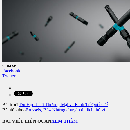
Chia sẻ
Facebook
Twitter
Bài trước
Du Học Luật Thương Mại và Kinh Tế Quốc Tế
Bài tiếp theo
Brussels, Bỉ – Những chuyến du lịch thú vị
BÀI VIẾT LIÊN QUAN
XEM THÊM