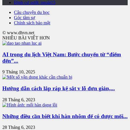
Định cư nước ngoài
15
Câu chuyện du học
Góc tâm sự
Chính sách bảo mật
© www.dhvn.net
NHIỀU BÀI VIẾT HƠN
AI trong du lịch Việt Nam: Bước chuyển từ “điểm
đến”...
9 Tháng 10, 2025
Hướng dẫn cách lắp ráp kệ sắt v lỗ đơn giản,...
28 Tháng 6, 2023
Những điều cần biết khi hàn nhôm để có được mối...
28 Tháng 6, 2023