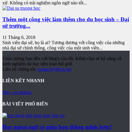
xứ. Không có trải nghiệm ngôn ngữ nào tốt...
Thêm một công việc làm thêm cho du học sinh – Đại
sứ trường...
11 Tháng 6, 2018
Sinh viên đại sứ, họ là ai? Tương đương với công việc của những
nhà đại sứ chính thống, công việc của một sinh viên...
Chào mừng bạn đến với blog's của tôi. Kênh chia sẻ kỹ năng và
kinh nghiệm du học trên toàn thế giới.
Liên hệ chúng tôi:
contact@dhvn.net
LIÊN KẾT NHANH
May cat Makita
BÀI VIẾT PHỔ BIẾN
Học ngoại ngữ có giúp bạn thông minh hơn?