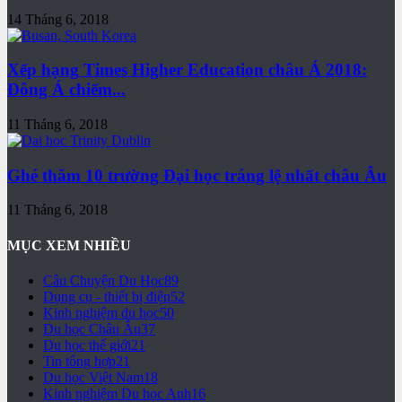
14 Tháng 6, 2018
Xếp hạng Times Higher Education châu Á 2018:
Đông Á chiếm...
11 Tháng 6, 2018
Ghé thăm 10 trường Đại học tráng lệ nhất châu Âu
11 Tháng 6, 2018
MỤC XEM NHIỀU
Câu Chuyện Du Học
89
Dụng cụ - thiết bị điện
52
Kinh nghiệm du học
50
Du học Châu Âu
37
Du học thế giới
21
Tin tổng hợp
21
Du học Việt Nam
18
Kinh nghiệm Du học Anh
16