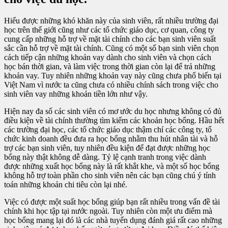
Hiểu được những khó khăn này của sinh viên, rất nhiều trường đại
học trên thế giới cũng như các tổ chức giáo dục, cơ quan, công ty
cung cấp những hỗ trợ về mặt tài chính cho các bạn sinh viên suất
sắc cần hỗ trợ về mặt tài chính. Cũng có một số bạn sinh viên chọn
cách tiếp cận những khoản vay dành cho sinh viên và chọn cách
học bán thời gian, và làm việc trong thời gian còn lại để trả những
khoản vay. Tuy nhiên những khoản vay này cũng chưa phổ biến tại
Việt Nam vì nước ta cũng chưa có nhiều chính sách trong việc cho
sinh viên vay những khoản tiền lớn như vậy.
Hiện nay đa số các sinh viên có mơ ước du học nhưng không có đủ
điều kiện về tài chính thường tìm kiếm các khoản học bổng. Hầu hết
các trường đại học, các tổ chức giáo dục thậm chí các công ty, tổ
chức kinh doanh đều đưa ra học bổng nhằm thu hút nhân tài và hỗ
trợ các bạn sinh viên, tuy nhiên đều kiện để đạt được những học
bổng này thật không dễ dàng. Tỷ lệ cạnh tranh trong việc dành
được những xuất học bổng này là rất khắt khe, và một số học bổng
không hỗ trợ toàn phần cho sinh viên nên các bạn cũng chú ý tính
toán những khoản chi tiêu còn lại nhé.
Việc có được một suất học bổng giúp bạn rất nhiều trong vấn đề tài
chính khi học tập tại nước ngoài. Tuy nhiên còn một ưu điểm mà
học bổng mang lại đó là các nhà tuyển dụng đánh giá rất cao những