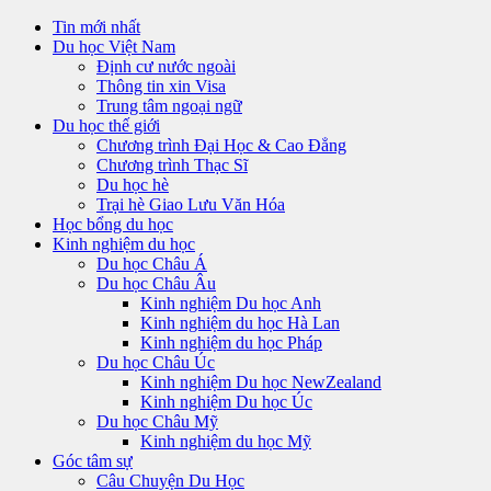
Tin mới nhất
Du học Việt Nam
Định cư nước ngoài
Thông tin xin Visa
Trung tâm ngoại ngữ
Du học thế giới
Chương trình Đại Học & Cao Đẳng
Chương trình Thạc Sĩ
Du học hè
Trại hè Giao Lưu Văn Hóa
Học bổng du học
Kinh nghiệm du học
Du học Châu Á
Du học Châu Âu
Kinh nghiệm Du học Anh
Kinh nghiệm du học Hà Lan
Kinh nghiệm du học Pháp
Du học Châu Úc
Kinh nghiệm Du học NewZealand
Kinh nghiệm Du học Úc
Du học Châu Mỹ
Kinh nghiệm du học Mỹ
Góc tâm sự
Câu Chuyện Du Học