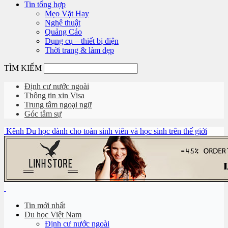
Tin tổng hợp
Mẹo Vặt Hay
Nghệ thuật
Quảng Cáo
Dụng cụ – thiết bị điện
Thời trang & làm đẹp
TÌM KIẾM
Định cư nước ngoài
Thông tin xin Visa
Trung tâm ngoại ngữ
Góc tâm sự
Kênh Du học dành cho toàn sinh viên và học sinh trên thế giới
Tin mới nhất
Du học Việt Nam
Định cư nước ngoài