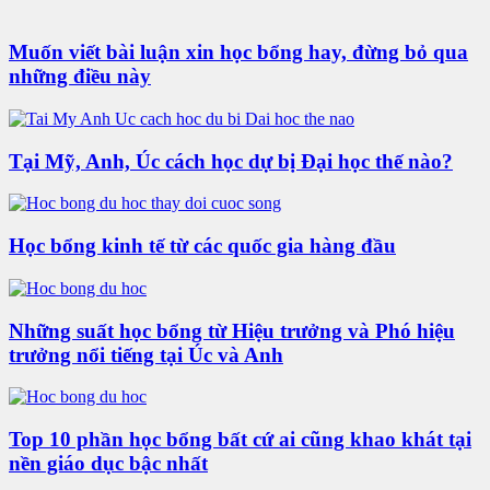
Muốn viết bài luận xin học bổng hay, đừng bỏ qua
những điều này
Tại Mỹ, Anh, Úc cách học dự bị Đại học thế nào?
Học bổng kinh tế từ các quốc gia hàng đầu
Những suất học bổng từ Hiệu trưởng và Phó hiệu
trưởng nổi tiếng tại Úc và Anh
Top 10 phần học bổng bất cứ ai cũng khao khát tại
nền giáo dục bậc nhất