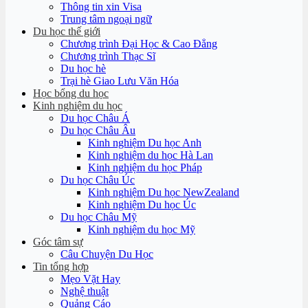
Thông tin xin Visa
Trung tâm ngoại ngữ
Du học thế giới
Chương trình Đại Học & Cao Đẳng
Chương trình Thạc Sĩ
Du học hè
Trại hè Giao Lưu Văn Hóa
Học bổng du học
Kinh nghiệm du học
Du học Châu Á
Du học Châu Âu
Kinh nghiệm Du học Anh
Kinh nghiệm du học Hà Lan
Kinh nghiệm du học Pháp
Du học Châu Úc
Kinh nghiệm Du học NewZealand
Kinh nghiệm Du học Úc
Du học Châu Mỹ
Kinh nghiệm du học Mỹ
Góc tâm sự
Câu Chuyện Du Học
Tin tổng hợp
Mẹo Vặt Hay
Nghệ thuật
Quảng Cáo