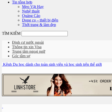
Tin tổng hợp
Mẹo Vặt Hay
Nghệ thuật
Quảng Cáo
Dụng cụ – thiết bị điện
Thời trang & làm đẹp
TÌM KIẾM
Định cư nước ngoài
Thông tin xin Visa
Trung tâm ngoại ngữ
Góc tâm sự
Kênh Du học dành cho toàn sinh viên và học sinh trên thế giới