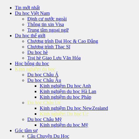
Tin mới nhất
Du học Việt Nam
Định cư nước ngoài
Thông tin xin Visa
Trung tâm ngoại ngữ
Du học thế giới
Chương trình Đại Học & Cao Đẳng
Chương trình Thạc Sĩ
Du học hè
Trại hè Giao Lưu Văn Hóa
Học bổng du học
Kinh nghiệm du học
Du học Châu Á
Du học Châu Âu
Kinh nghiệm Du học Anh
Kinh nghiệm du học Hà Lan
Kinh nghiệm du học Pháp
Du học Châu Úc
Kinh nghiệm Du học NewZealand
Kinh nghiệm Du học Úc
Du học Châu Mỹ
Kinh nghiệm du học Mỹ
Góc tâm sự
Câu Chuyện Du Học