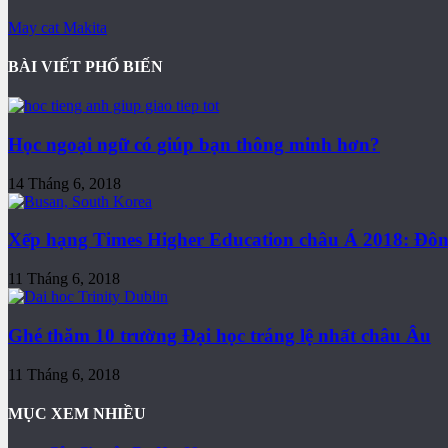
May cat Makita
BÀI VIẾT PHỔ BIẾN
Học ngoại ngữ có giúp bạn thông minh hơn?
14 Tháng 6, 2018
Xếp hạng Times Higher Education châu Á 2018: Đông
11 Tháng 6, 2018
Ghé thăm 10 trường Đại học tráng lệ nhất châu Âu
11 Tháng 6, 2018
MỤC XEM NHIỀU