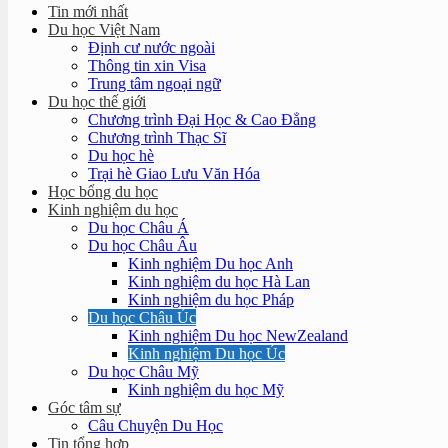
Tin mới nhất
Du học Việt Nam
Định cư nước ngoài
Thông tin xin Visa
Trung tâm ngoại ngữ
Du học thế giới
Chương trình Đại Học & Cao Đẳng
Chương trình Thạc Sĩ
Du học hè
Trại hè Giao Lưu Văn Hóa
Học bổng du học
Kinh nghiệm du học
Du học Châu Á
Du học Châu Âu
Kinh nghiệm Du học Anh
Kinh nghiệm du học Hà Lan
Kinh nghiệm du học Pháp
Du học Châu Úc
Kinh nghiệm Du học NewZealand
Kinh nghiệm Du học Úc
Du học Châu Mỹ
Kinh nghiệm du học Mỹ
Góc tâm sự
Câu Chuyện Du Học
Tin tổng hợp