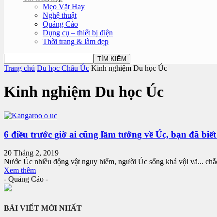
Mẹo Vặt Hay
Nghệ thuật
Quảng Cáo
Dụng cụ – thiết bị điện
Thời trang & làm đẹp
Trang chủ
Du học Châu Úc
Kinh nghiệm Du học Úc
Kinh nghiệm Du học Úc
6 điều trước giờ ai cũng lầm tưởng về Úc, bạn đã biế
20 Tháng 2, 2019
Nước Úc nhiều động vật nguy hiểm, người Úc sống khá vội vã... chắ
Xem thêm
- Quảng Cáo -
BÀI VIẾT MỚI NHẤT