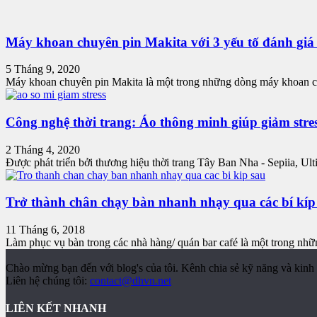
Máy khoan chuyên pin Makita với 3 yếu tố đánh giá
5 Tháng 9, 2020
Máy khoan chuyên pin Makita là một trong những dòng máy khoan có
Công nghệ thời trang: Áo thông minh giúp giảm stre
2 Tháng 4, 2020
Được phát triển bởi thương hiệu thời trang Tây Ban Nha - Sepiia, Ulti
Trở thành chân chạy bàn nhanh nhạy qua các bí kíp
11 Tháng 6, 2018
Làm phục vụ bàn trong các nhà hàng/ quán bar café là một trong nhữ
Chào mừng bạn đến với blog's của tôi. Kênh chia sẻ kỹ năng và kinh 
Liên hệ chúng tôi:
contact@dhvn.net
LIÊN KẾT NHANH