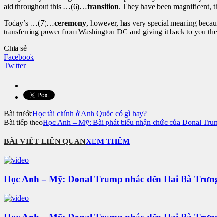
aid throughout this …(6)…
transition
. They have been magnificent, 
Today’s …(7)…
ceremony
, however, has very special meaning becau
transferring power from Washington DC and giving it back to you the
Chia sẻ
Facebook
Twitter
Bài trước
Học tài chính ở Anh Quốc có gì hay?
Bài tiếp theo
Học Anh – Mỹ: Bài phát biểu nhận chức của Donal Tru
BÀI VIẾT LIÊN QUAN
XEM THÊM
Học Anh – Mỹ: Donal Trump nhắc đến Hai Bà Trưng
Học Anh – Mỹ: Donal Trump nhắc đến Hai Bà Trưng