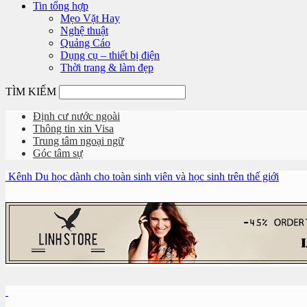
Tin tổng hợp
Mẹo Vặt Hay
Nghệ thuật
Quảng Cáo
Dụng cụ – thiết bị điện
Thời trang & làm đẹp
TÌM KIẾM
Định cư nước ngoài
Thông tin xin Visa
Trung tâm ngoại ngữ
Góc tâm sự
Kênh Du học dành cho toàn sinh viên và học sinh trên thế giới