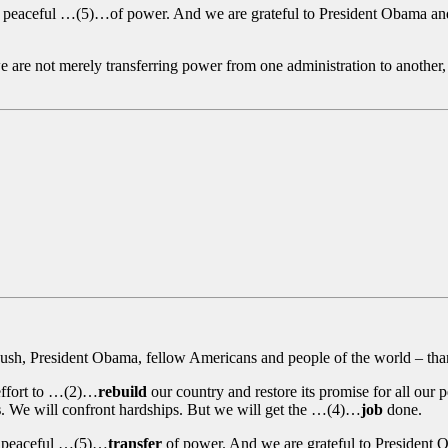
d peaceful …(5)…of power. And we are grateful to President Obama an
are not merely transferring power from one administration to another
t Bush, President Obama, fellow Americans and people of the world – th
effort to …(2)…
rebuild
our country and restore its promise for all our
s
. We will confront hardships. But we will get the …(4)…
job
done.
nd peaceful …(5)…
transfer
of power. And we are grateful to President 