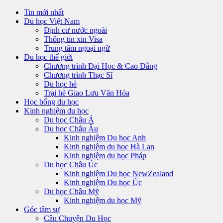
Tin mới nhất
Du học Việt Nam
Định cư nước ngoài
Thông tin xin Visa
Trung tâm ngoại ngữ
Du học thế giới
Chương trình Đại Học & Cao Đẳng
Chương trình Thạc Sĩ
Du học hè
Trại hè Giao Lưu Văn Hóa
Học bổng du học
Kinh nghiệm du học
Du học Châu Á
Du học Châu Âu
Kinh nghiệm Du học Anh
Kinh nghiệm du học Hà Lan
Kinh nghiệm du học Pháp
Du học Châu Úc
Kinh nghiệm Du học NewZealand
Kinh nghiệm Du học Úc
Du học Châu Mỹ
Kinh nghiệm du học Mỹ
Góc tâm sự
Câu Chuyện Du Học