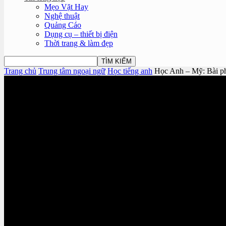
Mẹo Vặt Hay
Nghệ thuật
Quảng Cáo
Dụng cụ – thiết bị điện
Thời trang & làm đẹp
Trang chủ
Trung tâm ngoại ngữ
Học tiếng anh
Học Anh – Mỹ: Bài ph