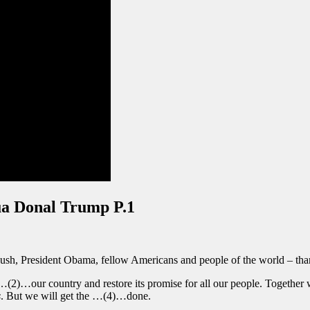
ủa Donal Trump P.1
 Bush, President Obama, fellow Americans and people of the world – th
(2)…our country and restore its promise for all our people. Together 
s
. But we will get the …(4)…done.