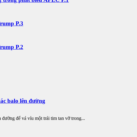
Trump P.3
Trump P.2
ác balo lên đường
ường để vá víu một trái tim tan vỡ trong...