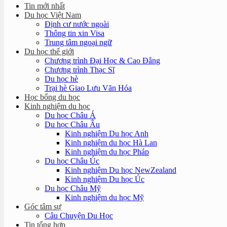
Tin mới nhất
Du học Việt Nam
Định cư nước ngoài
Thông tin xin Visa
Trung tâm ngoại ngữ
Du học thế giới
Chương trình Đại Học & Cao Đẳng
Chương trình Thạc Sĩ
Du học hè
Trại hè Giao Lưu Văn Hóa
Học bổng du học
Kinh nghiệm du học
Du học Châu Á
Du học Châu Âu
Kinh nghiệm Du học Anh
Kinh nghiệm du học Hà Lan
Kinh nghiệm du học Pháp
Du học Châu Úc
Kinh nghiệm Du học NewZealand
Kinh nghiệm Du học Úc
Du học Châu Mỹ
Kinh nghiệm du học Mỹ
Góc tâm sự
Câu Chuyện Du Học
Tin tổng hợp