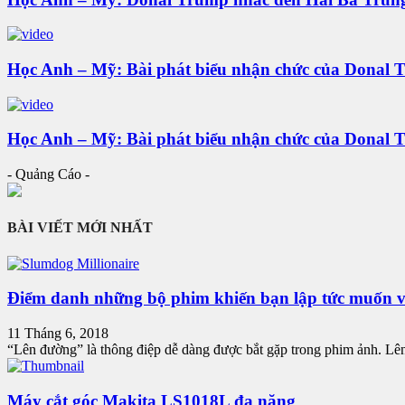
Học Anh – Mỹ: Bài phát biểu nhận chức của Donal 
Học Anh – Mỹ: Bài phát biểu nhận chức của Donal 
- Quảng Cáo -
BÀI VIẾT MỚI NHẤT
Điểm danh những bộ phim khiến bạn lập tức muốn v
11 Tháng 6, 2018
“Lên đường” là thông điệp dễ dàng được bắt gặp trong phim ảnh. Lên đ
Máy cắt góc Makita LS1018L đa năng