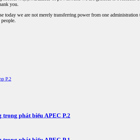
thank you.
se today we are not merely transferring power from one administratio
 people.
mp P.2
 trong phát biểu APEC P.2
 trong phát biểu APEC P.1