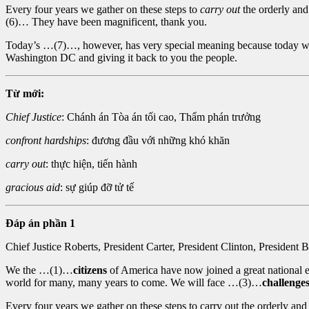
Every four years we gather on these steps to
carry out
the orderly an
(6)… They have been magnificent, thank you.
Today’s …(7)…, however, has very special meaning because today we 
Washington DC and giving it back to you the people.
Từ mới:
Chief Justice
: Chánh án Tòa án tối cao, Thẩm phán trưởng
confront hardships
: đương đầu với những khó khăn
carry out
: thực hiện, tiến hành
gracious aid
: sự giúp đỡ tử tế
Đáp án phần 1
Chief Justice Roberts, President Carter, President Clinton, Presiden
We the …(1)…
citizens
of America have now joined a great national 
world for many, many years to come. We will face …(3)…
challenge
Every four years we gather on these steps to carry out the orderly a