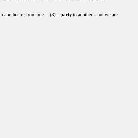
n to another, or from one …(8)…
party
to another – but we are