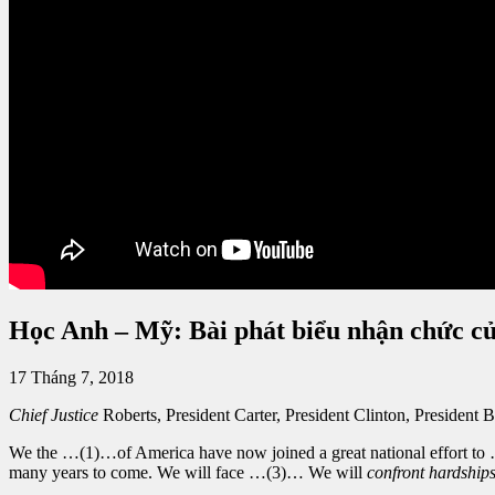
Học Anh – Mỹ: Bài phát biểu nhận chức c
17 Tháng 7, 2018
Chief Justice
Roberts, President Carter, President Clinton, President
We the …(1)…of America have now joined a great national effort to …
many years to come. We will face …(3)… We will
confront hardship