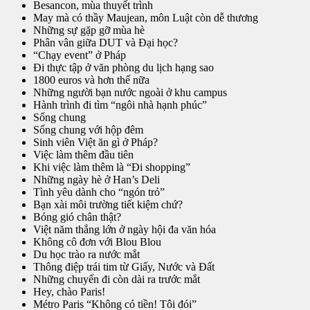
Besancon, mùa thuyết trình
May mà có thầy Maujean, môn Luật còn dễ thương
Những sự gặp gỡ mùa hè
Phân vân giữa DUT và Đại học?
“Chạy event” ở Pháp
Đi thực tập ở văn phòng du lịch hạng sao
1800 euros và hơn thế nữa
Những người bạn nước ngoài ở khu campus
Hành trình đi tìm “ngôi nhà hạnh phúc”
Sống chung
Sống chung với hộp đêm
Sinh viên Việt ăn gì ở Pháp?
Việc làm thêm đầu tiên
Khi việc làm thêm là “Đi shopping”
Những ngày hè ở Han’s Deli
Tình yêu dành cho “ngón trỏ”
Bạn xài môi trường tiết kiệm chứ?
Bóng gió chân thật?
Việt năm thắng lớn ở ngày hội đa văn hóa
Không cô đơn với Blou Blou
Du học trào ra nước mắt
Thông điệp trái tim từ Giấy, Nước và Đất
Những chuyến đi còn dài ra trước mắt
Hey, chào Paris!
Métro Paris “Không có tiền! Tôi đói”