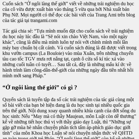
Cuốn sách “Ở ngôi làng thế giới” viết về những trải nghiệm du học
của cô vừa được xuất bản vào tháng 5 vừa qua bởi Nhà xuất bản
Phụ Nữ. Mọi người có thể đọc các bài viết của Trang Ami trên blog
của tác giả tại trangami.com
Tác giả chia sẻ: “Tựa mình muốn đặt cho cuốn sách về trải nghiệm
du học này lúc đầu là “Sẽ nói xin chào Việt Nam, vào một ngày
khác”, cũng là điều mà mình luôn tự nói với chính mình mỗi lần
máy bay chuẩn bị cất cánh. Và cuốn sách đúng là đã được viết trong
khu vườn campus (La Bouloie) vào mùa Xuân, trên những chuyến
tàu cao tốc TGV mưa rơi nắng tạt, cạnh ô cửa sổ kí túc xá vào
những cuối tuần có tuyết… Sau tất cả, đây là những mẩu kí ức về
hành trình làm công-dân-thế-giới của những ngày đầu tiên nhất hồi
mình mới sang Pháp.”
“Ở ngôi làng thế giới” có gì ?
Quyển sách là tuyển tập đa số các trải nghiệm của tác giả cùng một
số bài viết của bạn bè hiện đang là du học sinh tại nhiều quốc gia
trên thế giới. Nội dung xoay quanh nhiều khía cạnh của đời sống du
học sinh: Nếu “May mà có thầy Maujean, môn Luật còn dễ thương”
kể về những tiết học thú vị với thầy giáo dạy Luật, thì “Những sự
gặp gỡ mùa hè nhân chuyện phân tích tấm áp-phích giáo dục giới
tính” của môn Khoa học Luận sẽ nói chuyện nhận thức về QHTD
an toàn trong giới trẻ Pháp. “Ở ngôi làng thế giới” còn kể về những