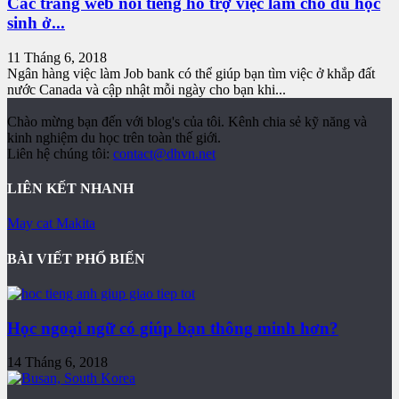
Các trang web nổi tiếng hỗ trợ việc làm cho du học
sinh ở...
11 Tháng 6, 2018
Ngân hàng việc làm Job bank có thể giúp bạn tìm việc ở khắp đất
nước Canada và cập nhật mỗi ngày cho bạn khi...
Chào mừng bạn đến với blog's của tôi. Kênh chia sẻ kỹ năng và
kinh nghiệm du học trên toàn thế giới.
Liên hệ chúng tôi:
contact@dhvn.net
LIÊN KẾT NHANH
May cat Makita
BÀI VIẾT PHỔ BIẾN
Học ngoại ngữ có giúp bạn thông minh hơn?
14 Tháng 6, 2018