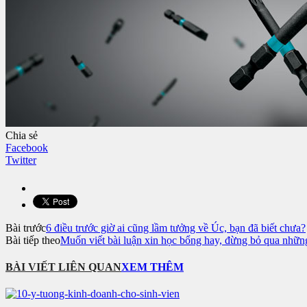
Chia sẻ
Facebook
Twitter
Bài trước
6 điều trước giờ ai cũng lầm tưởng về Úc, bạn đã biết chưa?
Bài tiếp theo
Muốn viết bài luận xin học bổng hay, đừng bỏ qua nhữn
BÀI VIẾT LIÊN QUAN
XEM THÊM