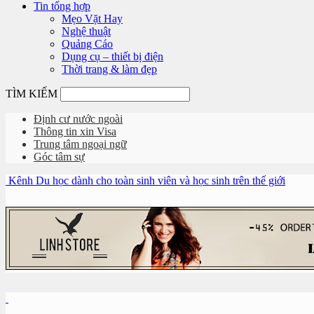
Tin tổng hợp
Mẹo Vặt Hay
Nghệ thuật
Quảng Cáo
Dụng cụ – thiết bị điện
Thời trang & làm đẹp
TÌM KIẾM
Định cư nước ngoài
Thông tin xin Visa
Trung tâm ngoại ngữ
Góc tâm sự
Kênh Du học dành cho toàn sinh viên và học sinh trên thế giới