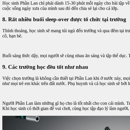
Học sinh Phần Lan chỉ phải dành 15-30 phút mỗi ngày cho bài tập về 
cuộc sống ngày xưa của mình sau đó đến chia sẻ lại cho cả lớp.
8. Rất nhiều buổi sleep-over được tổ chức tại trường
Thỉnh thoảng, học sinh sẽ mang túi ngủ đến trường và qua đêm tại trư
cô, bạn bè.
Buổi sáng thức dậy, mọi người sẽ cùng nhau ăn sáng và tập thể dục.
9. Các trường học đều tốt như nhau
Việc chọn trường là không cần thiết tại Phần Lan khi ở nước này, mọ
như mọi trẻ em khác trên đất nước. Phụ huynh và cả học sinh sẽ bớt
Người Phần Lan làm những gì họ cho là tốt nhất cho con cái mình. Tr
Khi học sinh có thời gian để vui chơi, cùng học tập đạo lý làm ngườ