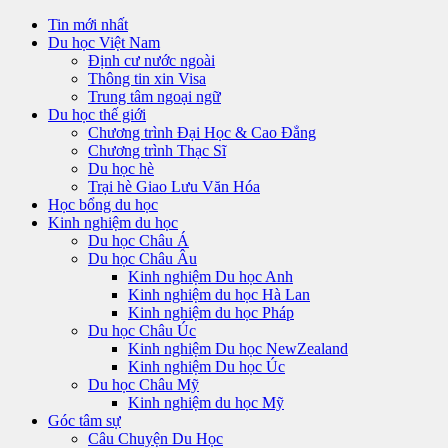
Tin mới nhất
Du học Việt Nam
Định cư nước ngoài
Thông tin xin Visa
Trung tâm ngoại ngữ
Du học thế giới
Chương trình Đại Học & Cao Đẳng
Chương trình Thạc Sĩ
Du học hè
Trại hè Giao Lưu Văn Hóa
Học bổng du học
Kinh nghiệm du học
Du học Châu Á
Du học Châu Âu
Kinh nghiệm Du học Anh
Kinh nghiệm du học Hà Lan
Kinh nghiệm du học Pháp
Du học Châu Úc
Kinh nghiệm Du học NewZealand
Kinh nghiệm Du học Úc
Du học Châu Mỹ
Kinh nghiệm du học Mỹ
Góc tâm sự
Câu Chuyện Du Học