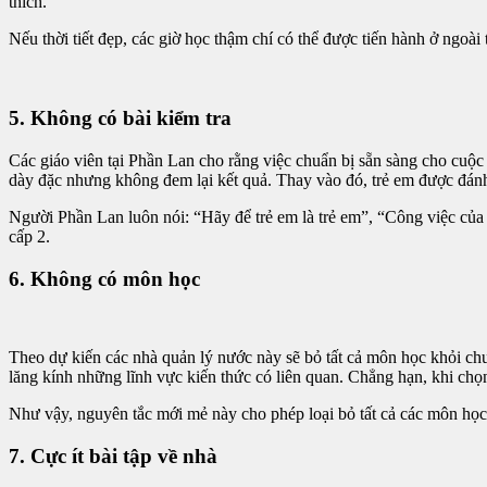
thích.
Nếu thời tiết đẹp, các giờ học thậm chí có thể được tiến hành ở ngoài 
5. Không có bài kiểm tra
Các giáo viên tại Phần Lan cho rằng việc chuẩn bị sẵn sàng cho cuộc 
dày đặc nhưng không đem lại kết quả. Thay vào đó, trẻ em được đánh 
Người Phần Lan luôn nói: “Hãy để trẻ em là trẻ em”, “Công việc của mộ
cấp 2.
6. Không có môn học
Theo dự kiến các nhà quản lý nước này sẽ bỏ tất cả môn học khỏi chư
lăng kính những lĩnh vực kiến thức có liên quan. Chẳng hạn, khi chọn 
Như vậy, nguyên tắc mới mẻ này cho phép loại bỏ tất cả các môn học
7. Cực ít bài tập về nhà