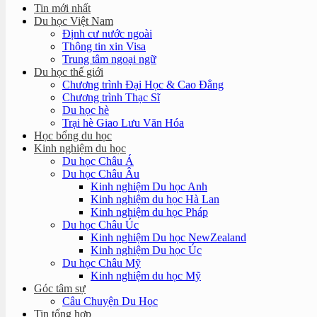
Tin mới nhất
Du học Việt Nam
Định cư nước ngoài
Thông tin xin Visa
Trung tâm ngoại ngữ
Du học thế giới
Chương trình Đại Học & Cao Đẳng
Chương trình Thạc Sĩ
Du học hè
Trại hè Giao Lưu Văn Hóa
Học bổng du học
Kinh nghiệm du học
Du học Châu Á
Du học Châu Âu
Kinh nghiệm Du học Anh
Kinh nghiệm du học Hà Lan
Kinh nghiệm du học Pháp
Du học Châu Úc
Kinh nghiệm Du học NewZealand
Kinh nghiệm Du học Úc
Du học Châu Mỹ
Kinh nghiệm du học Mỹ
Góc tâm sự
Câu Chuyện Du Học
Tin tổng hợp