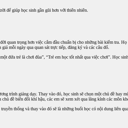
trời để giúp học sinh gần gũi hơn với thiên nhiên.
đời quan trọng hơn việc cắm đầu chuẩn bị cho những bài kiểm tra. Họ k
giá mỗi ngày qua quan sát trực tiếp, đăng ký và các câu đố.
t đứa trẻ là chơi đùa”, “Trẻ em học tốt nhất qua việc chơi”. Học sinh 
ơng trình giảng dạy. Thay vào đó, học sinh sẽ chọn một chủ đề hay mộ
chủ đề biến đổi khí hậu, các em sẽ xem xét qua lăng kính các môn khoa 
 truyền thống và thay vào đó sẽ là những buổi học có nội dung liên q