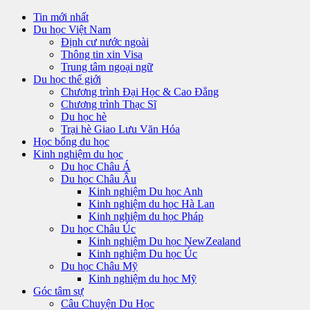
Tin mới nhất
Du học Việt Nam
Định cư nước ngoài
Thông tin xin Visa
Trung tâm ngoại ngữ
Du học thế giới
Chương trình Đại Học & Cao Đẳng
Chương trình Thạc Sĩ
Du học hè
Trại hè Giao Lưu Văn Hóa
Học bổng du học
Kinh nghiệm du học
Du học Châu Á
Du học Châu Âu
Kinh nghiệm Du học Anh
Kinh nghiệm du học Hà Lan
Kinh nghiệm du học Pháp
Du học Châu Úc
Kinh nghiệm Du học NewZealand
Kinh nghiệm Du học Úc
Du học Châu Mỹ
Kinh nghiệm du học Mỹ
Góc tâm sự
Câu Chuyện Du Học