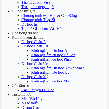
Thông tin xin Visa
Trung tâm ngoại ngữ
Du học thế giới
Chương trình Đại Học & Cao Đẳng
Chương trình Thạc Sĩ
Du học hè
Trại hè Giao Lưu Văn Hóa
Học bổng du học
Kinh nghiệm du học
Du học Châu Á
Du học Châu Âu
Kinh nghiệm Du học Anh
Kinh nghiệm du học Hà Lan
Kinh nghiệm du học Pháp
Du học Châu Úc
Kinh nghiệm Du học NewZealand
Kinh nghiệm Du học Úc
Du học Châu Mỹ
Kinh nghiệm du học Mỹ
Góc tâm sự
Câu Chuyện Du Học
Tin tổng hợp
Mẹo Vặt Hay
Nghệ thuật
Quảng Cáo