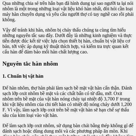
Qua những chia sẻ trên hẳn bạn đã hình dung tại sao người ta lại nói
nhôm là một trong những loại vật liệu khó hàn nhất, đòi hỏi cần loại
máy hàn chuyên dụng và yêu cầu người thợ có tay nghề cao rồi phải
không.
Vậy để tránh khi hàn, nhôm bị cháy thấu chúng ta cùng tìm hiểu
những nguyên tắc sau đây. Dưới đây là những kinh nghiệm và thực
tiễn được đúc kết từ việc lựa chọn thiết bị hàn, chuẩn bị vật liệu cơ
bản, tới việc áp dụng kỹ thuật thích hợp, và kiểm tra trực quan kết
cấu hàn để đảm bảo mối hàn chất lượng cao.
Nguyên tắc hàn nhôm
1. Chuẩn bị vật hàn
Để hàn nhôm, thợ hàn phải làm sạch bề mặt vật hàn cẩn thận. Đánh
sạch lớp oxit nhôm bề mặt và các chất bẩn có từ dầu, mỡ. Oxit
nhôm trên bề mặt của vật hàn nóng chảy tại nhiệt độ 3,700 F trong
khi vật liệu nhôm của chi tiết hàn có nhiệt độ nóng chảy dưới 1,200
F. Vì vậy, làm sạch lớp oxit trên bề mặt vật hàn sẽ hạn chế sự thấu
sâu của kim loại vào vật hàn.
Để làm sạch lớp oxit nhôm, sử dụng bàn chải bằng thép không gỉ để
đánh sạch hoặc dùng dung môi và các phương pháp ăn mòn. Khi