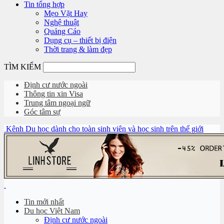
Tin tổng hợp
Mẹo Vặt Hay
Nghệ thuật
Quảng Cáo
Dụng cụ – thiết bị điện
Thời trang & làm đẹp
TÌM KIẾM
Định cư nước ngoài
Thông tin xin Visa
Trung tâm ngoại ngữ
Góc tâm sự
Kênh Du học dành cho toàn sinh viên và học sinh trên thế giới
Tin mới nhất
Du học Việt Nam
Định cư nước ngoài