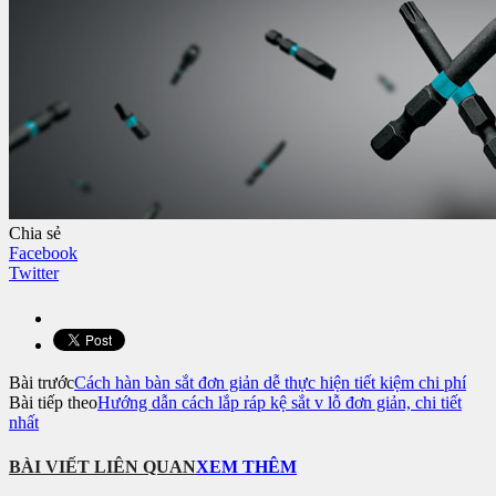
Chia sẻ
Facebook
Twitter
Bài trước
Cách hàn bàn sắt đơn giản dễ thực hiện tiết kiệm chi phí
Bài tiếp theo
Hướng dẫn cách lắp ráp kệ sắt v lỗ đơn giản, chi tiết
nhất
BÀI VIẾT LIÊN QUAN
XEM THÊM