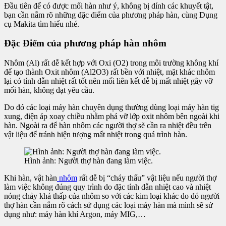
Đầu tiên để có được mối hàn như ý, không bị dính các khuyết tật,
bạn cần nắm rõ những đặc điểm của phương pháp hàn, cùng Dụng
cụ Makita tìm hiểu nhé.
Đặc Điểm của phương pháp hàn nhôm
Nhôm (Al) rất dễ kết hợp với Oxi (O2) trong môi trường không khí
để tạo thành Oxit nhôm (Al2O3) rất bền với nhiệt, mặt khác nhôm
lại có tính dẫn nhiệt rất tốt nên mối liên kết dễ bị mất nhiệt gây vỡ
mối hàn, không đạt yêu cầu.
Do đó các loại máy hàn chuyên dụng thường dùng loại máy hàn tig
xung, điện áp xoay chiều nhằm phá vỡ lớp oxit nhôm bên ngoài khi
hàn. Ngoài ra để hàn nhôm các người thợ sẽ cần ra nhiệt đều trên
vật liệu để tránh hiện tượng mất nhiệt trong quá trình hàn.
Hình ảnh: Người thợ hàn đang làm việc.
Khi hàn, vật hàn
nhôm
rất dễ bị “cháy thấu” vật liệu nếu người thợ
làm việc không đúng quy trình do đặc tính dẫn nhiệt cao và nhiệt
nóng chảy khá thấp của nhôm so với các kim loại khác do đó người
thợ hàn cần nắm rõ cách sử dụng các loại máy hàn mà mình sẽ sử
dụng như: máy hàn khí Argon, máy MIG,…