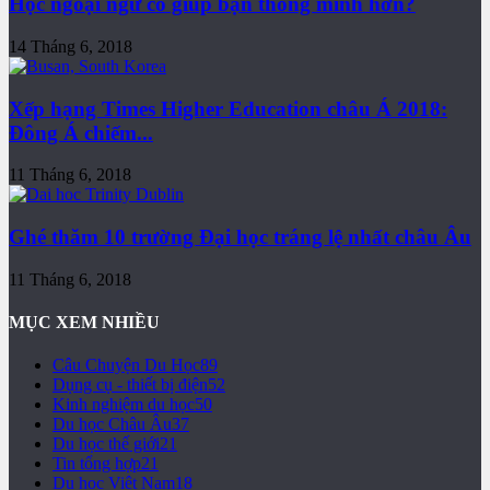
Học ngoại ngữ có giúp bạn thông minh hơn?
14 Tháng 6, 2018
Xếp hạng Times Higher Education châu Á 2018:
Đông Á chiếm...
11 Tháng 6, 2018
Ghé thăm 10 trường Đại học tráng lệ nhất châu Âu
11 Tháng 6, 2018
MỤC XEM NHIỀU
Câu Chuyện Du Học
89
Dụng cụ - thiết bị điện
52
Kinh nghiệm du học
50
Du học Châu Âu
37
Du học thế giới
21
Tin tổng hợp
21
Du học Việt Nam
18