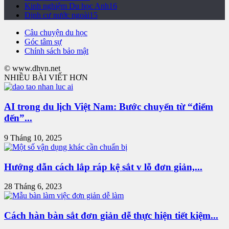
Kinh nghiệm Du học Anh
16
Định cư nước ngoài
15
Câu chuyện du học
Góc tâm sự
Chính sách bảo mật
© www.dhvn.net
NHIỀU BÀI VIẾT HƠN
AI trong du lịch Việt Nam: Bước chuyển từ “điểm
đến”...
9 Tháng 10, 2025
Hướng dẫn cách lắp ráp kệ sắt v lỗ đơn giản,...
28 Tháng 6, 2023
Cách hàn bàn sắt đơn giản dễ thực hiện tiết kiệm...