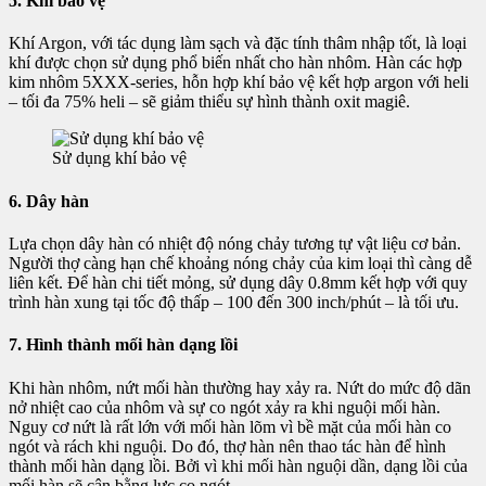
5. Khí bảo vệ
Khí Argon, với tác dụng làm sạch và đặc tính thâm nhập tốt, là loại
khí được chọn sử dụng phổ biến nhất cho hàn nhôm. Hàn các hợp
kim nhôm 5XXX-series, hỗn hợp khí bảo vệ kết hợp argon với heli
– tối đa 75% heli – sẽ giảm thiểu sự hình thành oxit magiê.
Sử dụng khí bảo vệ
6. Dây hàn
Lựa chọn dây hàn có nhiệt độ nóng chảy tương tự vật liệu cơ bản.
Người thợ càng hạn chế khoảng nóng chảy của kim loại thì càng dễ
liên kết. Để hàn chi tiết mỏng, sử dụng dây 0.8mm kết hợp với quy
trình hàn xung tại tốc độ thấp – 100 đến 300 inch/phút – là tối ưu.
7. Hình thành mối hàn dạng lồi
Khi hàn nhôm, nứt mối hàn thường hay xảy ra. Nứt do mức độ dãn
nở nhiệt cao của nhôm và sự co ngót xảy ra khi nguội mối hàn.
Nguy cơ nứt là rất lớn với mối hàn lõm vì bề mặt của mối hàn co
ngót và rách khi nguội. Do đó, thợ hàn nên thao tác hàn để hình
thành mối hàn dạng lồi. Bởi vì khi mối hàn nguội dần, dạng lồi của
mối hàn sẽ cân bằng lực co ngót.