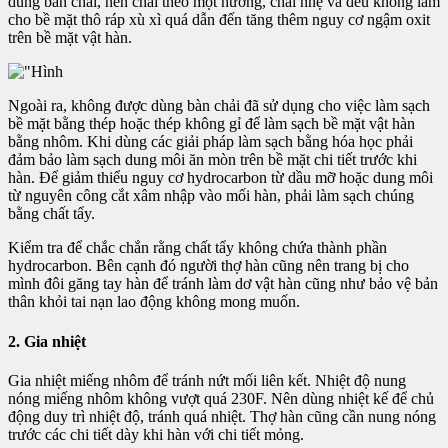
dùng bàn chải, nên chải theo một hướng, chải nhẹ và đều không làm
cho bề mặt thô ráp xù xì quá dẫn đến tăng thêm nguy cơ ngậm oxit
trên bề mặt vật hàn.
Ngoài ra, không được dùng bàn chải đã sử dụng cho việc làm sạch
bề mặt bằng thép hoặc thép không gỉ để làm sạch bề mặt vật hàn
bằng nhôm. Khi dùng các giải pháp làm sạch bằng hóa học phải
đảm bảo làm sạch dung môi ăn mòn trên bề mặt chi tiết trước khi
hàn. Để giảm thiểu nguy cơ hydrocarbon từ dầu mỡ hoặc dung môi
từ nguyên công cắt xâm nhập vào mối hàn, phải làm sạch chúng
bằng chất tẩy.
Kiểm tra để chắc chắn rằng chất tẩy không chứa thành phần
hydrocarbon. Bên cạnh đó người thợ hàn cũng nên trang bị cho
mình đôi găng tay hàn để tránh làm dơ vật hàn cũng như bảo vệ bản
thân khỏi tai nạn lao động không mong muốn.
2. Gia nhiệt
Gia nhiệt miếng nhôm để tránh nứt mối liên kết. Nhiệt độ nung
nóng miếng nhôm không vượt quá 230F. Nên dùng nhiệt kế để chủ
động duy trì nhiệt độ, tránh quá nhiệt. Thợ hàn cũng cần nung nóng
trước các chi tiết dày khi hàn với chi tiết mỏng.