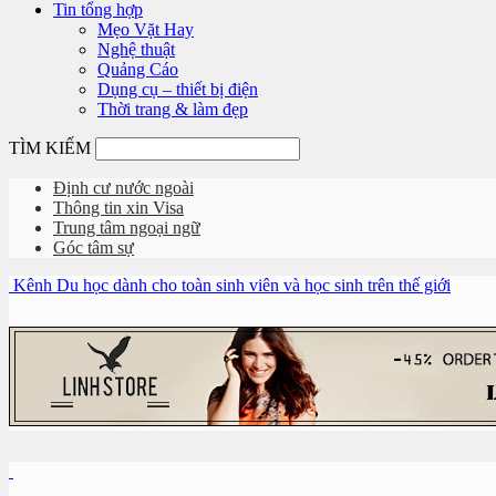
Tin tổng hợp
Mẹo Vặt Hay
Nghệ thuật
Quảng Cáo
Dụng cụ – thiết bị điện
Thời trang & làm đẹp
TÌM KIẾM
Định cư nước ngoài
Thông tin xin Visa
Trung tâm ngoại ngữ
Góc tâm sự
Kênh Du học dành cho toàn sinh viên và học sinh trên thế giới