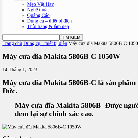
Mẹo Vặt Hay
Nghệ thuật
Quảng Cáo
Dụng cụ – thiết bị điện
Thời trang & làm đẹp
Trang chủ
Dụng cụ - thiết bị điện
Máy cưa đĩa Makita 5806B-C 105
Máy cưa đĩa Makita 5806B-C 1050W
14 Tháng 1, 2023
Máy cưa
đĩa
Makita 5806B-C là sản phẩm ca
Đức.
Máy cưa
đĩa
Makita 5806B- Được người
đem lại sự chính xác cao.