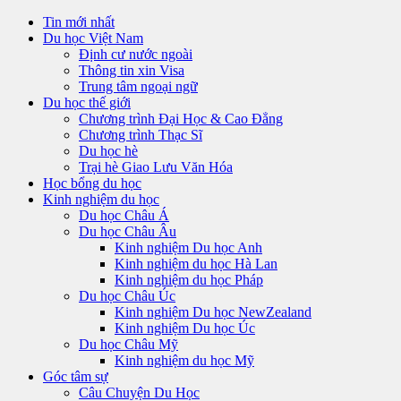
Tin mới nhất
Du học Việt Nam
Định cư nước ngoài
Thông tin xin Visa
Trung tâm ngoại ngữ
Du học thế giới
Chương trình Đại Học & Cao Đẳng
Chương trình Thạc Sĩ
Du học hè
Trại hè Giao Lưu Văn Hóa
Học bổng du học
Kinh nghiệm du học
Du học Châu Á
Du học Châu Âu
Kinh nghiệm Du học Anh
Kinh nghiệm du học Hà Lan
Kinh nghiệm du học Pháp
Du học Châu Úc
Kinh nghiệm Du học NewZealand
Kinh nghiệm Du học Úc
Du học Châu Mỹ
Kinh nghiệm du học Mỹ
Góc tâm sự
Câu Chuyện Du Học