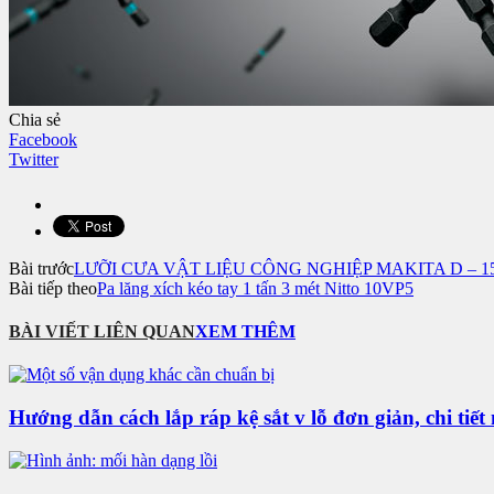
Chia sẻ
Facebook
Twitter
Bài trước
LƯỠI CƯA VẬT LIỆU CÔNG NGHIỆP MAKITA D – 155
Bài tiếp theo
Pa lăng xích kéo tay 1 tấn 3 mét Nitto 10VP5
BÀI VIẾT LIÊN QUAN
XEM THÊM
Hướng dẫn cách lắp ráp kệ sắt v lỗ đơn giản, chi tiết