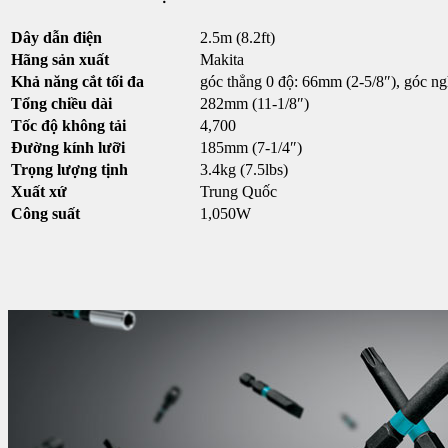
Dây dẫn điện
2.5m (8.2ft)
Hãng sản xuất
Makita
Khả năng cắt tối đa
góc thẳng 0 độ: 66mm (2-5/8″), góc n
Tổng chiều dài
282mm (11-1/8″)
Tốc độ không tải
4,700
Đường kính lưỡi
185mm (7-1/4″)
Trọng lượng tịnh
3.4kg (7.5lbs)
Xuất xứ
Trung Quốc
Công suất
1,050W