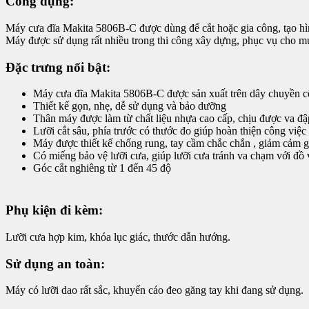
Công dụng:
Máy cưa đĩa Makita 5806B-C được dùng để cắt hoặc gia công, tạo hình
Máy được sử dụng rất nhiều trong thi công xây dựng, phục vụ cho mục
Đặc trưng nổi bật:
Máy cưa đĩa Makita 5806B-C được sản xuất trên dây chuyền công 
Thiết kế gọn, nhẹ, dễ sử dụng và bảo dưỡng
Thân máy được làm từ chất liệu nhựa cao cấp, chịu được va đập
Lưỡi cắt sâu, phía trước có thước đo giúp hoàn thiện công việ
Máy được thiết kế chống rung, tay cầm chắc chắn , giảm cảm gi
Có miếng bảo vệ lưỡi cưa, giúp lưỡi cưa tránh va chạm với đồ
Góc cắt nghiêng từ 1 đến 45 độ
Phụ kiện đi kèm:
Lưỡi cưa hợp kim, khóa lục giác, thước dẫn hướng.
Sử dụng an toàn:
Máy có lưỡi dao rất sắc, khuyến cáo đeo găng tay khi đang sử dụng.