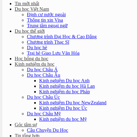
Tin mới nhất
Du học Việt Nam
Định cư nước ngoài
Thông tin xin Visa
Trung tâm ngoại ngữ
Du học thế giới
Chương trình Đại Học & Cao Đẳng
Chương trình Thạc Sĩ
Du học hè
Trại hè Giao Lưu Văn Hóa
Học bổng du học
Kinh nghiệm du học
Du học Châu Á
Du học Châu Âu
Kinh nghiệm Du học Anh
Kinh nghiệm du học Hà Lan
Kinh nghiệm du học Pháp
Du học Châu Úc
Kinh nghiệm Du học NewZealand
Kinh nghiệm Du học Úc
Du học Châu Mỹ
Kinh nghiệm du học Mỹ
Góc tâm sự
Câu Chuyện Du Học
Tin tổng hợp