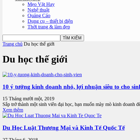
Mẹo Vặt Hay
Nghệ thuật
Quảng Cáo
Dụng cụ – thiết bị điện
Thời trang & làm đẹp
Trang chủ
Du học thế giới
Du học thế giới
10 ý tưởng kinh doanh nhỏ, lợi nhuận siêu to cho sin
15 Tháng mười một, 2019
Sắp trở thành một sinh viên đại học, bạn muốn mày mò kinh doanh để 
Xem thêm
Du Học Luật Thương Mại và Kinh Tế Quốc Tế
27 Tháng 6, 2018