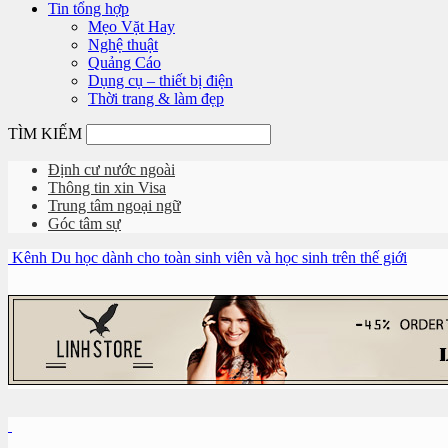
Tin tổng hợp
Mẹo Vặt Hay
Nghệ thuật
Quảng Cáo
Dụng cụ – thiết bị điện
Thời trang & làm đẹp
TÌM KIẾM
Định cư nước ngoài
Thông tin xin Visa
Trung tâm ngoại ngữ
Góc tâm sự
Kênh Du học dành cho toàn sinh viên và học sinh trên thế giới