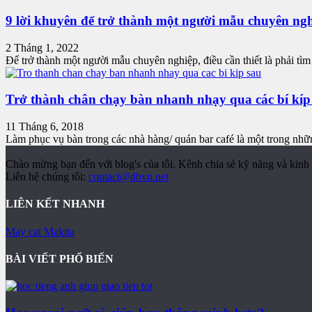
9 lời khuyên để trở thành một người mẫu chuyên ng
2 Tháng 1, 2022
Để trở thành một người mẫu chuyên nghiệp, điều cần thiết là phải tìm 
Trở thành chân chạy bàn nhanh nhạy qua các bí kíp
11 Tháng 6, 2018
Làm phục vụ bàn trong các nhà hàng/ quán bar café là một trong nhữ
Chào mừng bạn đến với blog's của tôi. Kênh chia sẻ kỹ năng và kinh 
Liên hệ chúng tôi:
contact@dhvn.net
LIÊN KẾT NHANH
May cat Makita
BÀI VIẾT PHỔ BIẾN