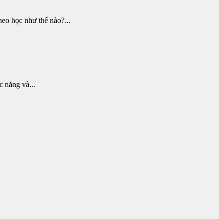
eo học như thế nào?...
c năng và...