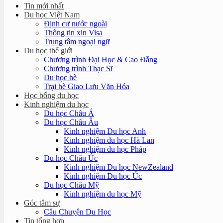
Tin mới nhất
Du học Việt Nam
Định cư nước ngoài
Thông tin xin Visa
Trung tâm ngoại ngữ
Du học thế giới
Chương trình Đại Học & Cao Đẳng
Chương trình Thạc Sĩ
Du học hè
Trại hè Giao Lưu Văn Hóa
Học bổng du học
Kinh nghiệm du học
Du học Châu Á
Du học Châu Âu
Kinh nghiệm Du học Anh
Kinh nghiệm du học Hà Lan
Kinh nghiệm du học Pháp
Du học Châu Úc
Kinh nghiệm Du học NewZealand
Kinh nghiệm Du học Úc
Du học Châu Mỹ
Kinh nghiệm du học Mỹ
Góc tâm sự
Câu Chuyện Du Học
Tin tổng hợp