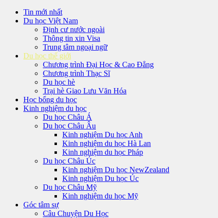
Tin mới nhất
Du học Việt Nam
Định cư nước ngoài
Thông tin xin Visa
Trung tâm ngoại ngữ
Du học thế giới
Chương trình Đại Học & Cao Đẳng
Chương trình Thạc Sĩ
Du học hè
Trại hè Giao Lưu Văn Hóa
Học bổng du học
Kinh nghiệm du học
Du học Châu Á
Du học Châu Âu
Kinh nghiệm Du học Anh
Kinh nghiệm du học Hà Lan
Kinh nghiệm du học Pháp
Du học Châu Úc
Kinh nghiệm Du học NewZealand
Kinh nghiệm Du học Úc
Du học Châu Mỹ
Kinh nghiệm du học Mỹ
Góc tâm sự
Câu Chuyện Du Học