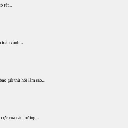
 rất...
 toàn cảnh...
ao giờ thử hỏi làm sao...
 cực của các trường...