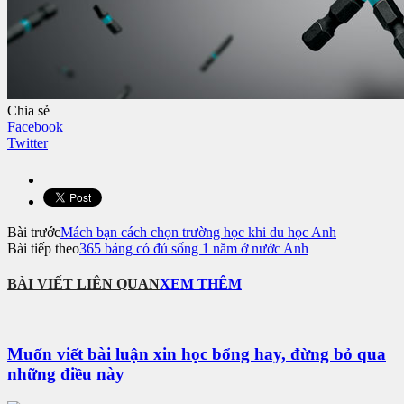
Chia sẻ
Facebook
Twitter
Bài trước
Mách bạn cách chọn trường học khi du học Anh
Bài tiếp theo
365 bảng có đủ sống 1 năm ở nước Anh
BÀI VIẾT LIÊN QUAN
XEM THÊM
Muốn viết bài luận xin học bổng hay, đừng bỏ qua
những điều này