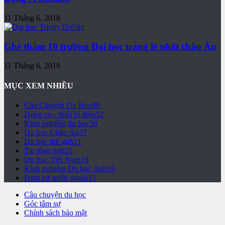
11 Tháng 6, 2018
Ghé thăm 10 trường Đại học tráng lệ nhất châu Âu
11 Tháng 6, 2018
MỤC XEM NHIỀU
Câu Chuyện Du Học
89
Dụng cụ - thiết bị điện
52
Kinh nghiệm du học
50
Du học Châu Âu
37
Du học thế giới
21
Tin tổng hợp
21
Du học Việt Nam
18
Kinh nghiệm Du học Anh
16
Định cư nước ngoài
15
Câu chuyện du học
Góc tâm sự
Chính sách bảo mật