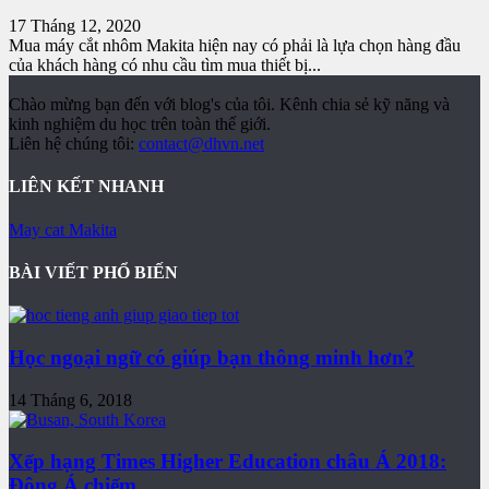
17 Tháng 12, 2020
Mua máy cắt nhôm Makita hiện nay có phải là lựa chọn hàng đầu
của khách hàng có nhu cầu tìm mua thiết bị...
Chào mừng bạn đến với blog's của tôi. Kênh chia sẻ kỹ năng và
kinh nghiệm du học trên toàn thế giới.
Liên hệ chúng tôi:
contact@dhvn.net
LIÊN KẾT NHANH
May cat Makita
BÀI VIẾT PHỔ BIẾN
Học ngoại ngữ có giúp bạn thông minh hơn?
14 Tháng 6, 2018
Xếp hạng Times Higher Education châu Á 2018:
Đông Á chiếm...