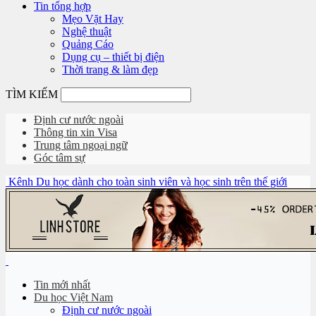
Tin tổng hợp
Mẹo Vặt Hay
Nghệ thuật
Quảng Cáo
Dụng cụ – thiết bị điện
Thời trang & làm đẹp
TÌM KIẾM
Định cư nước ngoài
Thông tin xin Visa
Trung tâm ngoại ngữ
Góc tâm sự
Kênh Du học dành cho toàn sinh viên và học sinh trên thế giới
Tin mới nhất
Du học Việt Nam
Định cư nước ngoài