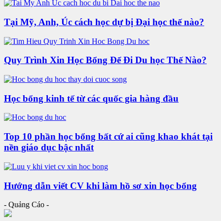
Tại Mỹ, Anh, Úc cách học dự bị Đại học thế nào?
Quy Trình Xin Học Bổng Để Đi Du học Thế Nào?
Học bổng kinh tế từ các quốc gia hàng đầu
Top 10 phần học bổng bất cứ ai cũng khao khát tại
nền giáo dục bậc nhất
Hướng dẫn viết CV khi làm hồ sơ xin học bổng
- Quảng Cáo -