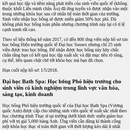
kết quả học tập và tiềm năng phát triển của sinh viên quốc tế (không
thuộc khối Liên minh châu Âu) đã ứng tuyển và được nhận vào một
trong những khóa học sau cử nhân hệ toàn thời gian của trường.
Sinh viên nhận học bổng sẽ được miễn giảm 50% học phí. Dù
không phải học bổng toàn phần nhưng chương trình này lại có tỉ lệ
cạnh tranh rất cao.
Theo số liệu thống kê năm 2017, có đến 800 ứng viên nộp hồ sơ xin
học bổng Hiệu trưởng quốc tế Đại học Sussex nhưng chỉ 25 sinh
viên được trao học bổng. Để nhận được học bổng này hãy chắc
chắn rằng bạn có kết quả học tập xuất sắc và đặt mục tiêu rõ ràng,
cụ thể, liên quan chặt chẽ tới khóa học mà bạn đã chọn.
Hạn cuối nộp hồ sơ: 1/5/2018.
Đại học Bath Spa: Học bổng Phó hiệu trưởng cho
sinh viên có kinh nghiệm trong lĩnh vực văn hóa,
sáng tạo, kinh doanh
Học bổng Phó hiệu trưởng quốc tế của Đại học Bath Spa (Vương
quốc Anh) được cấp cho những sinh viên quốc tế xuất sắc nhất theo
học chương trình Thạc sĩ tại trường dưới hình thức miễn giảm học
phí với trị giá 5,000 bảng Anh. Ứng viên cần đăng kí thành công
một khóa học thạc sĩ toàn thời gian với thời lượng kéo dài ít nhất