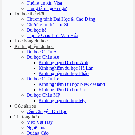
Thông tin xin Visa
Trung tâm ngoại ngữ
Du học thế giới
Chương trình Đại Học & Cao Đẳng
Chương trình Thạc Sĩ
Du học hè
Trại hè Giao Lưu Văn Hóa
Học bổng du học
Kinh nghiệm du học
Du học Châu Á
Du học Châu Âu
Kinh nghiệm Du học Anh
Kinh nghiệm du học Hà Lan
Kinh nghiệm du học Pháp
Du học Châu Úc
Kinh nghiệm Du học NewZealand
Kinh nghiệm Du học Úc
Du học Châu Mỹ
Kinh nghiệm du học Mỹ
Góc tâm sự
Câu Chuyện Du Học
Tin tổng hợp
Mẹo Vặt Hay
Nghệ thuật
Quảng Cáo