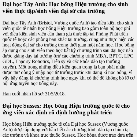
Đại học Tây Anh: Học bổng Hiệu trưởng cho sinh
viên thực tập/sinh viên đại sứ của trường
Đại học Tây Anh (Bristol, Vương quốc Anh) tạo điều kiện cho sinh
viên quốc tế nhận học bổng Hiệu trưởng bao gồm toàn bộ học phí
với điều kiện sinh viên cần tham gia thực tập tại Phòng Phát triển
quốc tế hoặc các phòng ban khác tại trường, cũng như thực hiện các
hoạt động đại sứ cho trường trong thời gian một năm học. Học bổng
áp dụng cho sinh viên theo học bất kỳ chương trình sau đại học nào
được giảng dạy tại trường (trừ các chương trình MBA, BPTC, LPC,
GDL, Thạc sỹ Robotics, Tiến sỹ và các khóa đào tạo thường
xuyên). Một trong những điều kiện quan trọng là bạn phải nhận
được thư đồng ý nhập học từ trường trước khi đăng kí học bổng, vì
vậy hãy đăng kí chương trình học ngay khi có thể để không bỏ lỡ cơ
hội ứng tuyển học bổng này.
Hạn cuối nhận hồ sơ: 31/5/2018.
Đại học Sussex: Học bổng Hiệu trưởng quốc tế cho
ứng viên xác định rõ định hướng phát triển
Học bổng Hiệu trưởng quốc tế của Đại học Sussex (Vương quốc
Anh) được áp dụng với hầu hết các chương trình đào tạo chính tại
các trường và khoa trực thuộc Sussex. Học bổng được trao dựa trên