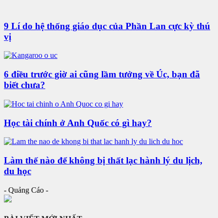
9 Lí do hệ thống giáo dục của Phần Lan cực kỳ thú
vị
6 điều trước giờ ai cũng lầm tưởng về Úc, bạn đã
biết chưa?
Học tài chính ở Anh Quốc có gì hay?
Làm thế nào để không bị thất lạc hành lý du lịch,
du học
- Quảng Cáo -