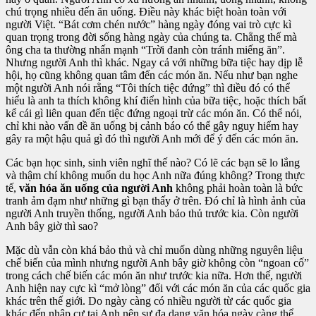
chú trọng nhiều đến ăn uống. Điều này khác biệt hoàn toàn với
người Việt. “Bát cơm chén nước” hàng ngày đóng vai trò cực kì
quan trọng trong đời sống hàng ngày của chúng ta. Chẳng thế mà
ông cha ta thường nhấn mạnh “Trời đanh còn tránh miếng ăn”.
Nhưng người Anh thì khác. Ngay cả với những bữa tiệc hay dịp lễ
hội, họ cũng không quan tâm đến các món ăn. Nếu như bạn nghe
một người Anh nói rằng “Tôi thích tiệc đứng” thì điều đó có thể
hiểu là anh ta thích không khí điển hình của bữa tiệc, hoặc thích bất
kể cái gì liên quan đến tiệc đứng ngoại trừ các món ăn. Có thể nói,
chỉ khi nào vấn đề ăn uống bị cảnh báo có thể gây nguy hiểm hay
gây ra một hậu quả gì đó thì người Anh mới để ý đến các món ăn.
Các bạn học sinh, sinh viên nghĩ thế nào? Có lẽ các bạn sẽ lo lắng
và thậm chí không muốn du học Anh nữa đúng không? Trong thực
tế,
văn hóa ăn uống của người Anh
không phải hoàn toàn là bức
tranh ảm đạm như những gì bạn thấy ở trên. Đó chỉ là hình ảnh của
người Anh truyền thống, người Anh bảo thủ trước kia. Còn người
Anh bây giờ thì sao?
Mặc dù vẫn còn khá bảo thủ và chỉ muốn dùng những nguyên liệu
chế biến của mình nhưng người Anh bây giờ không còn “ngoan cố”
trong cách chế biến các món ăn như trước kia nữa. Hơn thế, người
Anh hiện nay cực kì “mở lòng” đối với các món ăn của các quốc gia
khác trên thế giới. Do ngày càng có nhiều người từ các quốc gia
khác đến nhập cư tại Anh nên sự đa dạng văn hóa ngày càng thể