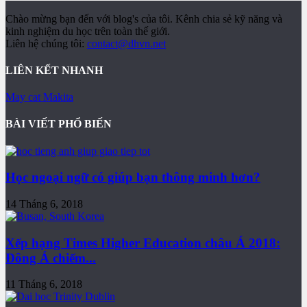
Chào mừng bạn đến với blog's của tôi. Kênh chia sẻ kỹ năng và
kinh nghiệm du học trên toàn thế giới.
Liên hệ chúng tôi:
contact@dhvn.net
LIÊN KẾT NHANH
May cat Makita
BÀI VIẾT PHỔ BIẾN
Học ngoại ngữ có giúp bạn thông minh hơn?
14 Tháng 6, 2018
Xếp hạng Times Higher Education châu Á 2018:
Đông Á chiếm...
11 Tháng 6, 2018