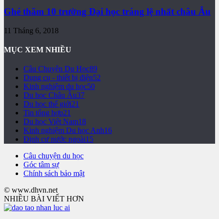
Ghé thăm 10 trường Đại học tráng lệ nhất châu Âu
11 Tháng 6, 2018
MỤC XEM NHIỀU
Câu Chuyện Du Học
89
Dụng cụ - thiết bị điện
52
Kinh nghiệm du học
50
Du học Châu Âu
37
Du học thế giới
21
Tin tổng hợp
21
Du học Việt Nam
18
Kinh nghiệm Du học Anh
16
Định cư nước ngoài
15
Câu chuyện du học
Góc tâm sự
Chính sách bảo mật
© www.dhvn.net
NHIỀU BÀI VIẾT HƠN