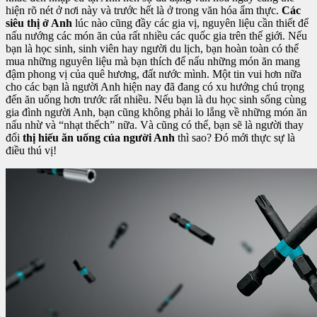
hiện rõ nét ở nơi này và trước hết là ở trong văn hóa ẩm thực.
Các
siêu thị ở Anh
lúc nào cũng đầy các gia vị, nguyên liệu cần thiết để
nấu nướng các món ăn của rất nhiều các quốc gia trên thế giới. Nếu
bạn là học sinh, sinh viên hay người du lịch, bạn hoàn toàn có thể
mua những nguyên liệu mà bạn thích để nấu những món ăn mang
đậm phong vị của quê hương, đất nước mình. Một tin vui hơn nữa
cho các bạn là người Anh hiện nay đã đang có xu hướng chú trọng
đến ăn uống hơn trước rất nhiều. Nếu bạn là du học sinh sống cùng
gia đình người Anh, bạn cũng không phải lo lắng về những món ăn
nấu nhừ và “nhạt thếch” nữa. Và cũng có thể, bạn sẽ là người thay
đổi
thị hiếu ăn uống của người Anh
thì sao? Đó mới thực sự là
điều thú vị!