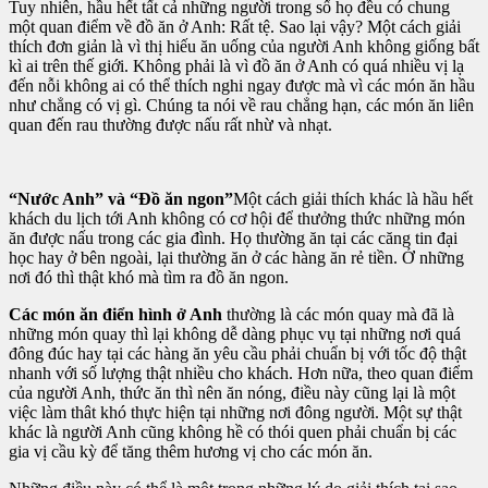
Tuy nhiên, hầu hết tất cả những người trong số họ đều có chung
một quan điểm về đồ ăn ở Anh: Rất tệ. Sao lại vậy? Một cách giải
thích đơn giản là vì thị hiếu ăn uống của người Anh không giống bất
kì ai trên thế giới. Không phải là vì đồ ăn ở Anh có quá nhiều vị lạ
đến nỗi không ai có thể thích nghi ngay được mà vì các món ăn hầu
như chẳng có vị gì. Chúng ta nói về rau chẳng hạn, các món ăn liên
quan đến rau thường được nấu rất nhừ và nhạt.
“Nước Anh” và “Đồ ăn ngon”
Một cách giải thích khác là hầu hết
khách du lịch tới Anh không có cơ hội để thưởng thức những món
ăn được nấu trong các gia đình. Họ thường ăn tại các căng tin đại
học hay ở bên ngoài, lại thường ăn ở các hàng ăn rẻ tiền. Ở những
nơi đó thì thật khó mà tìm ra đồ ăn ngon.
Các món ăn điển hình ở Anh
thường là các món quay mà đã là
những món quay thì lại không dễ dàng phục vụ tại những nơi quá
đông đúc hay tại các hàng ăn yêu cầu phải chuẩn bị với tốc độ thật
nhanh với số lượng thật nhiều cho khách. Hơn nữa, theo quan điểm
của người Anh, thức ăn thì nên ăn nóng, điều này cũng lại là một
việc làm thât khó thực hiện tại những nơi đông người. Một sự thật
khác là người Anh cũng không hề có thói quen phải chuẩn bị các
gia vị cầu kỳ để tăng thêm hương vị cho các món ăn.