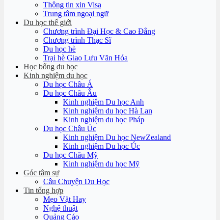
Thông tin xin Visa
Trung tâm ngoại ngữ
Du học thế giới
Chương trình Đại Học & Cao Đẳng
Chương trình Thạc Sĩ
Du học hè
Trại hè Giao Lưu Văn Hóa
Học bổng du học
Kinh nghiệm du học
Du học Châu Á
Du học Châu Âu
Kinh nghiệm Du học Anh
Kinh nghiệm du học Hà Lan
Kinh nghiệm du học Pháp
Du học Châu Úc
Kinh nghiệm Du học NewZealand
Kinh nghiệm Du học Úc
Du học Châu Mỹ
Kinh nghiệm du học Mỹ
Góc tâm sự
Câu Chuyện Du Học
Tin tổng hợp
Mẹo Vặt Hay
Nghệ thuật
Quảng Cáo