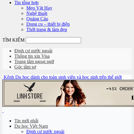
Tin tổng hợp
Mẹo Vặt Hay
Nghệ thuật
Quảng Cáo
Dụng cụ – thiết bị điện
Thời trang & làm đẹp
TÌM KIẾM
Định cư nước ngoài
Thông tin xin Visa
Trung tâm ngoại ngữ
Góc tâm sự
Kênh Du học dành cho toàn sinh viên và học sinh trên thế giới
Tin mới nhất
Du học Việt Nam
Định cư nước ngoài