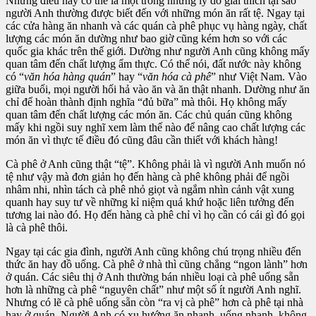
Những điều này có thể là một trong những lý do giải thích tại sao
người Anh thường được biết đến với những món ăn rất tệ. Ngay tại
các cửa hàng ăn nhanh và các quán cà phê phục vụ hàng ngày, chất
lượng các món ăn dường như bao giờ cũng kém hơn so với các
quốc gia khác trên thế giới. Dường như người Anh cũng không mấy
quan tâm đến chất lượng ẩm thực. Có thể nói, đất nước này không
có “
văn hóa hàng quán
” hay “
văn hóa cà phê
” như Việt Nam. Vào
giữa buổi, mọi người hối hả vào ăn và ăn thật nhanh. Dường như ăn
chỉ để hoàn thành định nghĩa “đủ bữa” mà thôi. Họ không mấy
quan tâm đến chất lượng các món ăn. Các chủ quán cũng không
mấy khi ngồi suy nghĩ xem làm thế nào để nâng cao chất lượng các
món ăn vì thực tế điều đó cũng đâu cần thiết với khách hàng!
Cà phê ở Anh cũng thật “tệ”. Không phải là vì người Anh muốn nó
tệ như vậy mà đơn giản họ đến hàng cà phê không phải để ngồi
nhâm nhi, nhìn tách cà phê nhỏ giọt và ngắm nhìn cảnh vật xung
quanh hay suy tư về những kỉ niệm quá khứ hoặc liên tưởng đến
tương lai nào đó. Họ đến hàng cà phê chỉ vì họ cần có cái gì đó gọi
là cà phê thôi.
Ngay tại các gia đình, người Anh cũng không chú trọng nhiều đến
thức ăn hay đồ uống. Cà phê ở nhà thì cũng chẳng “ngon lành” hơn
ở quán. Các siêu thị ở Anh thường bán nhiều loại cà phê uống sẵn
hơn là những cà phê “nguyên chất” như một số ít người Anh nghĩ.
Nhưng có lẽ cà phê uống sẵn còn “ra vị cà phê” hơn cà phê tại nhà
hay ở quán. Người Anh có xu hướng ăn nhanh, uống nhanh, không