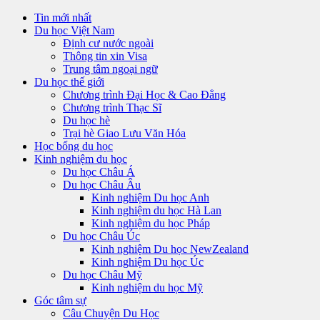
Tin mới nhất
Du học Việt Nam
Định cư nước ngoài
Thông tin xin Visa
Trung tâm ngoại ngữ
Du học thế giới
Chương trình Đại Học & Cao Đẳng
Chương trình Thạc Sĩ
Du học hè
Trại hè Giao Lưu Văn Hóa
Học bổng du học
Kinh nghiệm du học
Du học Châu Á
Du học Châu Âu
Kinh nghiệm Du học Anh
Kinh nghiệm du học Hà Lan
Kinh nghiệm du học Pháp
Du học Châu Úc
Kinh nghiệm Du học NewZealand
Kinh nghiệm Du học Úc
Du học Châu Mỹ
Kinh nghiệm du học Mỹ
Góc tâm sự
Câu Chuyện Du Học