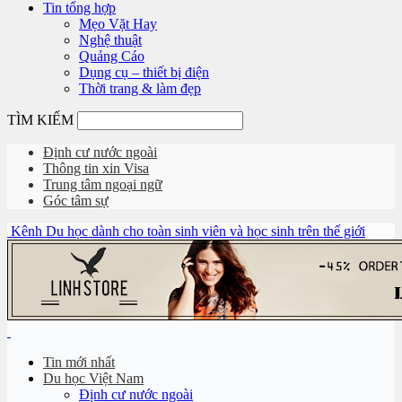
Tin tổng hợp
Mẹo Vặt Hay
Nghệ thuật
Quảng Cáo
Dụng cụ – thiết bị điện
Thời trang & làm đẹp
TÌM KIẾM
Định cư nước ngoài
Thông tin xin Visa
Trung tâm ngoại ngữ
Góc tâm sự
Kênh Du học dành cho toàn sinh viên và học sinh trên thế giới
Tin mới nhất
Du học Việt Nam
Định cư nước ngoài