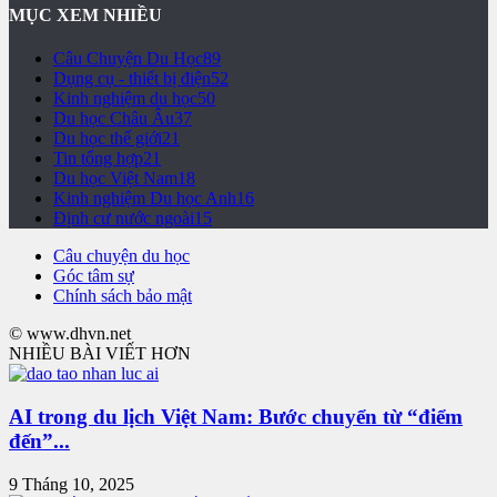
MỤC XEM NHIỀU
Câu Chuyện Du Học
89
Dụng cụ - thiết bị điện
52
Kinh nghiệm du học
50
Du học Châu Âu
37
Du học thế giới
21
Tin tổng hợp
21
Du học Việt Nam
18
Kinh nghiệm Du học Anh
16
Định cư nước ngoài
15
Câu chuyện du học
Góc tâm sự
Chính sách bảo mật
© www.dhvn.net
NHIỀU BÀI VIẾT HƠN
AI trong du lịch Việt Nam: Bước chuyển từ “điểm
đến”...
9 Tháng 10, 2025