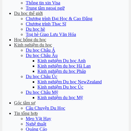
Thông tin xin Visa
Trung tâm ngoại ngữ
Du học thế giới
Chương trình Đại Học & Cao Đẳng
Chương trình Thạc Sĩ
Du học hè
Trại hè Giao Lưu Văn Hóa
Học bổng du học
Kinh nghiệm du học
Du học Châu Á
Du học Châu Âu
Kinh nghiệm Du học Anh
Kinh nghiệm du học Hà Lan
Kinh nghiệm du học Pháp
Du học Châu Úc
Kinh nghiệm Du học NewZealand
Kinh nghiệm Du học Úc
Du học Châu Mỹ
Kinh nghiệm du học Mỹ
Góc tâm sự
Câu Chuyện Du Học
Tin tổng hợp
Mẹo Vặt Hay
Nghệ thuật
Quảng Cáo