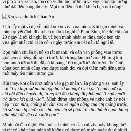
vì phí xin visa cao, mà còn vì thủ tục rườm rà và việc chờ đợi tưởng
như dài đến hàng thế kỷ. Mọi thứ đều có thể khiến bạn nổi nóng!
Thử lấy một ví dụ về một lần xin visa của mình. Khi bạn mình và
mình quyết định đi du lịch nhân kì nghỉ lễ Phục Sinh, lúc đó chỉ còn
20 ngày là tới kì nghỉ lễ, và bọn mình nhận ra rằng cuộc hẹn xin
visa gần nhất chỉ cách có 5 ngày trước khi bắt đầu kì nghỉ lễ.
Bọn mình chuẩn bị hồ sơ rất nhanh, và đến văn phòng visa trước
giờ hẹn cả tiếng đồng hồ trước khi trung tâm mở cửa. Nhưng khi
bọn mình tới nơi thì đã có khoảng 100 người tới đó trước đó. Cuối
cùng bọn mình cũng vào được sảnh đợi và đợi thêm một tiếng nữa
mới thấy tên mình được gọi.
Rủi thay, khi đến lượt mình vào gặp nhân viên phòng visa, anh ấy
hỏi
“Chị thực sự muốn nộp hồ sơ không? Chỉ còn 5 ngày nữa là
chị bắt đầu chuyến đi, trong khi đó chúng tôi phải mất 3 ngày mới
trả được kết quả visa”
. Mình đứng như phỗng và nghe anh ấy nói
tiếp
“còn nữa, chúng tôi cần sao kê ngân hàng của chị tháng trước,
hồ sơ của chị chưa có, cho nên chị sẽ phải tới chi nhánh ngân hàng
gần nhất để yêu cầu một bản”.
Mình bắt đầu nghĩ liệu thực sự mình có cần cái visa này không, bởi
vì rất có khả năng mình sẽ không có được nó trước ngày dự định đi,