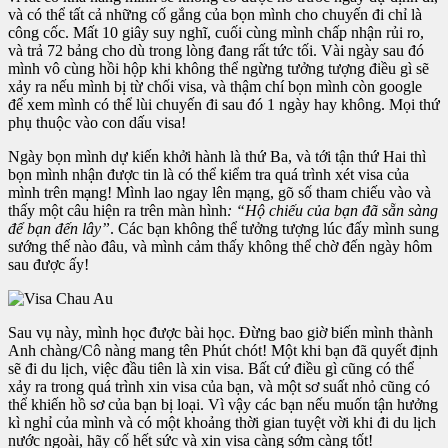
và có thể tất cả những cố gắng của bọn mình cho chuyến đi chỉ là
công cốc. Mất 10 giây suy nghĩ, cuối cùng mình chấp nhận rủi ro,
và trả 72 bảng cho dù trong lòng đang rất tức tối. Vài ngày sau đó
mình vô cùng hồi hộp khi không thể ngừng tưởng tượng điều gì sẽ
xảy ra nếu mình bị từ chối visa, và thậm chí bọn mình còn google
để xem mình có thể lùi chuyến đi sau đó 1 ngày hay không. Mọi thứ
phụ thuộc vào con dấu visa!
Ngày bọn mình dự kiến khởi hành là thứ Ba, và tới tận thứ Hai thì
bọn mình nhận được tin là có thể kiểm tra quá trình xét visa của
mình trên mạng! Mình lao ngay lên mạng, gõ số tham chiếu vào và
thấy một câu hiện ra trên màn hình
: “Hộ chiếu của bạn đã sẵn sàng
để bạn đến lây”
. Các bạn không thể tưởng tượng lúc đấy mình sung
sướng thế nào đâu, và mình cảm thấy không thể chờ đến ngày hôm
sau được ấy!
Sau vụ này, mình học được bài học. Đừng bao giờ biến mình thành
Anh chàng/Cô nàng mang tên Phút chót! Một khi bạn đã quyết định
sẽ đi du lịch, việc đầu tiên là xin visa. Bất cứ điều gì cũng có thể
xảy ra trong quá trình xin visa của bạn, và một sơ suất nhỏ cũng có
thể khiến hồ sơ của bạn bị loại. Vì vậy các bạn nếu muốn tận hưởng
kì nghỉ của mình và có một khoảng thời gian tuyệt vời khi đi du lịch
nước ngoài, hãy cố hết sức và xin visa càng sớm càng tốt!