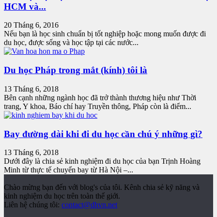
HCM và...
20 Tháng 6, 2016
Nếu bạn là học sinh chuẩn bị tốt nghiệp hoặc mong muốn được đi
du học, được sống và học tập tại các nước...
Du học Pháp trong mắt (kính) tôi là
13 Tháng 6, 2018
Bên cạnh những ngành học đã trở thành thương hiệu như Thời
trang, Y khoa, Báo chí hay Truyền thông, Pháp còn là điểm...
Bay đường dài khi đi du học cần chú ý những gì?
13 Tháng 6, 2018
Dưới đây là chia sẻ kinh nghiệm đi du học của bạn Trịnh Hoàng
Minh từ thực tế chuyến bay từ Hà Nội –...
Chào mừng bạn đến với blog's của tôi. Kênh chia sẻ kỹ năng và
kinh nghiệm du học trên toàn thế giới.
Liên hệ chúng tôi:
contact@dhvn.net