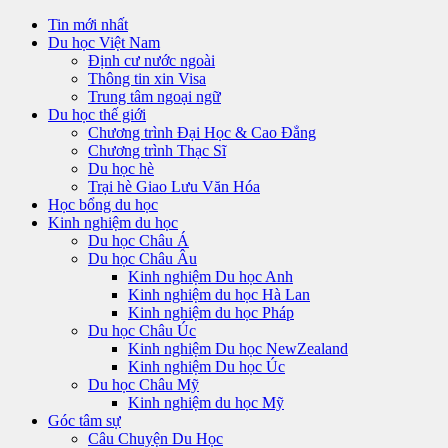
Tin mới nhất
Du học Việt Nam
Định cư nước ngoài
Thông tin xin Visa
Trung tâm ngoại ngữ
Du học thế giới
Chương trình Đại Học & Cao Đẳng
Chương trình Thạc Sĩ
Du học hè
Trại hè Giao Lưu Văn Hóa
Học bổng du học
Kinh nghiệm du học
Du học Châu Á
Du học Châu Âu
Kinh nghiệm Du học Anh
Kinh nghiệm du học Hà Lan
Kinh nghiệm du học Pháp
Du học Châu Úc
Kinh nghiệm Du học NewZealand
Kinh nghiệm Du học Úc
Du học Châu Mỹ
Kinh nghiệm du học Mỹ
Góc tâm sự
Câu Chuyện Du Học