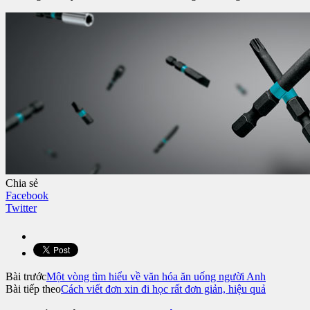
Chia sẻ
Facebook
Twitter
Bài trước
Một vòng tìm hiểu về văn hóa ăn uống người Anh
Bài tiếp theo
Cách viết đơn xin đi học rất đơn giản, hiệu quả