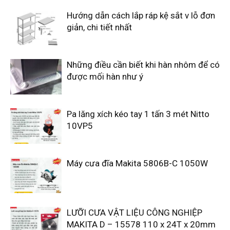
Hướng dẫn cách lắp ráp kệ sắt v lỗ đơn
giản, chi tiết nhất
Những điều cần biết khi hàn nhôm để có
được mối hàn như ý
Pa lăng xích kéo tay 1 tấn 3 mét Nitto
10VP5
Máy cưa đĩa Makita 5806B-C 1050W
LƯỠI CƯA VẬT LIỆU CÔNG NGHIỆP
MAKITA D – 15578 110 x 24T x 20mm