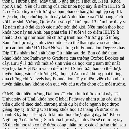
thông, Thương mại, Máy tính, Nghệ thuật, Thiết kế, Kĩ sư, Khoa
học Xã hội. Yêu cầu chung của các khóa học này là điểm IELTS từ
4.5 đến 5.5 tùy mỗi trường và bạn phải có bằng tốt nghiệp cấp III.
Việc chọn học chương trình này tại Anh nhằm xóa đi khoảng cách
với học sinh Vương Quốc Anh vốn phải trải qua 13 năm học thay vì
12 năm như ở đại đa số các nước trên thế giới. Nếu muốn theo học
khóa học này tại Anh, bạn phải trên 17 tuổi và có điểm IELTS ít
nhất 5.0 cũng như hoàn tất chương trình học ở trường phổ thông.
Sau năm học này, sinh viên quốc tế có thể tham gia vào các khóa
học cao hơn như HNDs/HNCs/ chứng chỉ Foundation Degrees hay
Dip HEs nhằm hoàn tất bằng Cử nhân sau đó. Bạn có thể tham
khảo khóa học Pathway to Graduate của trường Oxford Bookes tại
đây. Lưu ý là đối với một số sinh viên đã học xong năm thứ nhất
Đại học tại Việt Nam và có điểm IELTS trên 6.5, bạn có thể được
tuyển thẳng vào các trường Đại học tại Anh mà không phải thông
qua chứng chỉ A levels hay Foundation. Tuy nhiên, việc chấp nhận
tuyển thẳng hay không còn qua yêu cầu tuyển chọn của mỗi trường.
Ở Mỹ, rất nhiều trường Đại học đã chọn hình thức dự bị này. Tại
University of Utal, khóa hoc Global Pathway nhằm giúp các sinh
viên quốc tế theo đuổi chương trình dự bị ở các ngành học được
giảng dạy tại trường Utal trong khóa học 12 tháng và được chia
thành 3 kỳ học. Tiếng Anh là môn học được giảng dạy bởi Khoa
Ngôn ngữ của trường. Sau khóa học này, sinh viên sẽ có trong tay
36 tín chỉ học tập có thể được công nhận trong các chương trình sau