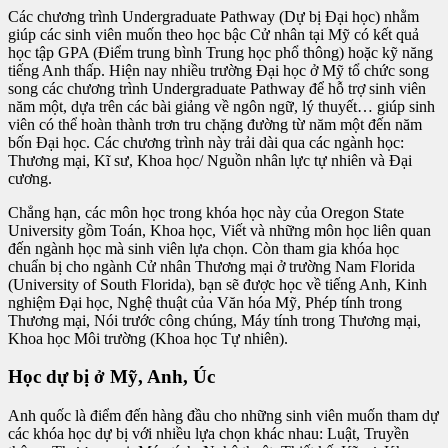
Các chương trình Undergraduate Pathway (Dự bị Đại học) nhằm
giúp các sinh viên muốn theo học bậc Cử nhân tại Mỹ có kết quả
học tập GPA (Điểm trung bình Trung học phổ thông) hoặc kỹ năng
tiếng Anh thấp. Hiện nay nhiều trường Đại học ở Mỹ tổ chức song
song các chương trình Undergraduate Pathway để hỗ trợ sinh viên
năm một, dựa trên các bài giảng về ngôn ngữ, lý thuyết… giúp sinh
viên có thể hoàn thành trơn tru chặng đường từ năm một đến năm
bốn Đại học. Các chương trình này trải dài qua các ngành học:
Thương mại, Kĩ sư, Khoa học/ Nguồn nhân lực tự nhiên và Đại
cương.
Chẳng hạn, các môn học trong khóa học này của Oregon State
University gồm Toán, Khoa học, Viết và những môn học liên quan
đến ngành học mà sinh viên lựa chọn. Còn tham gia khóa học
chuẩn bị cho ngành Cử nhân Thương mại ở trường Nam Florida
(University of South Florida), bạn sẽ được học về tiếng Anh, Kinh
nghiệm Đại học, Nghệ thuật của Văn hóa Mỹ, Phép tính trong
Thương mại, Nói trước công chúng, Máy tính trong Thương mại,
Khoa học Môi trường (Khoa học Tự nhiên).
Học dự bị ở Mỹ, Anh, Úc
Anh quốc là điểm đến hàng đầu cho những sinh viên muốn tham dự
các khóa học dự bị với nhiều lựa chọn khác nhau: Luật, Truyền