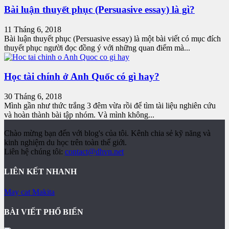
Bài luận thuyết phục (Persuasive essay) là gì?
11 Tháng 6, 2018
Bài luận thuyết phục (Persuasive essay) là một bài viết có mục đích
thuyết phục người đọc đồng ý với những quan điểm mà...
Học tài chính ở Anh Quốc có gì hay?
30 Tháng 6, 2018
Mình gần như thức trắng 3 đêm vừa rồi để tìm tài liệu nghiên cứu
và hoàn thành bài tập nhóm. Và mình không...
Chào mừng bạn đến với blog's của tôi. Kênh chia sẻ kỹ năng và
kinh nghiệm du học trên toàn thế giới.
Liên hệ chúng tôi:
contact@dhvn.net
LIÊN KẾT NHANH
May cat Makita
BÀI VIẾT PHỔ BIẾN