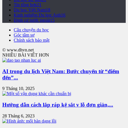
Tin tổng hợp
21
Du học Việt Nam
18
Kinh nghiệm Du học Anh
16
Định cư nước ngoài
15
Câu chuyện du học
Góc tâm sự
Chính sách bảo mật
© www.dhvn.net
NHIỀU BÀI VIẾT HƠN
AI trong du lịch Việt Nam: Bước chuyển từ “điểm
đến”...
9 Tháng 10, 2025
Hướng dẫn cách lắp ráp kệ sắt v lỗ đơn giản,...
28 Tháng 6, 2023