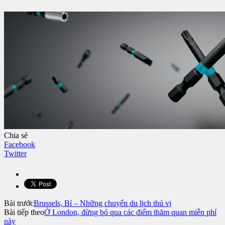
Chia sẻ
Facebook
Twitter
Bài trước
Brussels, Bỉ – Những chuyến du lịch thú vị
Bài tiếp theo
Ở London, đừng bỏ qua các điểm thăm quan miễn phí
này