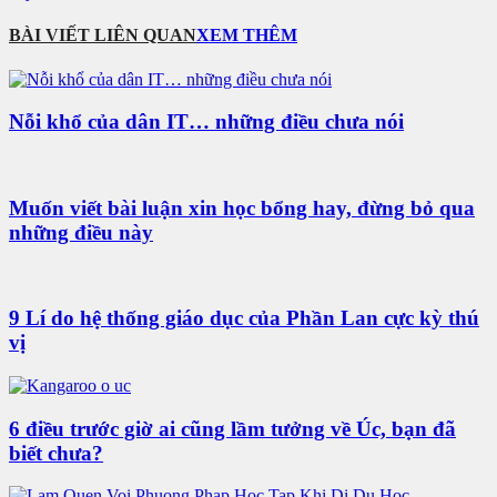
BÀI VIẾT LIÊN QUAN
XEM THÊM
Nỗi khổ của dân IT… những điều chưa nói
Muốn viết bài luận xin học bổng hay, đừng bỏ qua
những điều này
9 Lí do hệ thống giáo dục của Phần Lan cực kỳ thú
vị
6 điều trước giờ ai cũng lầm tưởng về Úc, bạn đã
biết chưa?