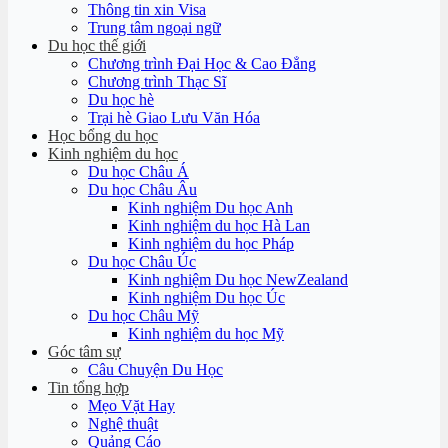
Thông tin xin Visa
Trung tâm ngoại ngữ
Du học thế giới
Chương trình Đại Học & Cao Đẳng
Chương trình Thạc Sĩ
Du học hè
Trại hè Giao Lưu Văn Hóa
Học bổng du học
Kinh nghiệm du học
Du học Châu Á
Du học Châu Âu
Kinh nghiệm Du học Anh
Kinh nghiệm du học Hà Lan
Kinh nghiệm du học Pháp
Du học Châu Úc
Kinh nghiệm Du học NewZealand
Kinh nghiệm Du học Úc
Du học Châu Mỹ
Kinh nghiệm du học Mỹ
Góc tâm sự
Câu Chuyện Du Học
Tin tổng hợp
Mẹo Vặt Hay
Nghệ thuật
Quảng Cáo