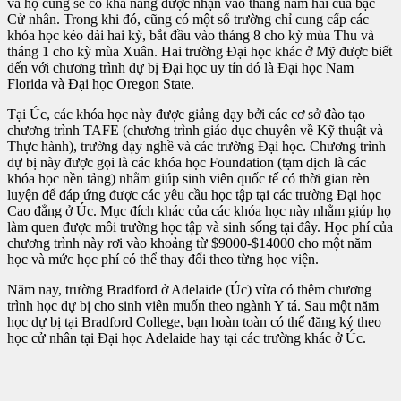
và họ cũng sẽ có khả năng được nhận vào thẳng năm hai của bậc
Cử nhân. Trong khi đó, cũng có một số trường chỉ cung cấp các
khóa học kéo dài hai kỳ, bắt đầu vào tháng 8 cho kỳ mùa Thu và
tháng 1 cho kỳ mùa Xuân. Hai trường Đại học khác ở Mỹ được biết
đến với chương trình dự bị Đại học uy tín đó là Đại học Nam
Florida và Đại học Oregon State.
Tại Úc, các khóa học này được giảng dạy bởi các cơ sở đào tạo
chương trình TAFE (chương trình giáo dục chuyên về Kỹ thuật và
Thực hành), trường dạy nghề và các trường Đại học. Chương trình
dự bị này được gọi là các khóa học Foundation (tạm dịch là các
khóa học nền tảng) nhằm giúp sinh viên quốc tế có thời gian rèn
luyện để đáp ứng được các yêu cầu học tập tại các trường Đại học
Cao đẳng ở Úc. Mục đích khác của các khóa học này nhằm giúp họ
làm quen được môi trường học tập và sinh sống tại đây. Học phí của
chương trình này rơi vào khoảng từ $9000-$14000 cho một năm
học và mức học phí có thể thay đổi theo từng học viện.
Năm nay, trường Bradford ở Adelaide (Úc) vừa có thêm chương
trình học dự bị cho sinh viên muốn theo ngành Y tá. Sau một năm
học dự bị tại Bradford College, bạn hoàn toàn có thể đăng ký theo
học cử nhân tại Đại học Adelaide hay tại các trường khác ở Úc.