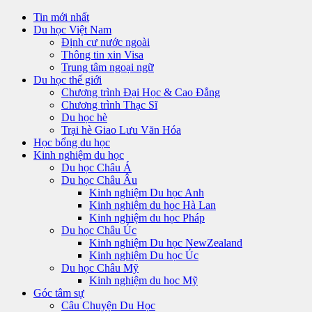
Tin mới nhất
Du học Việt Nam
Định cư nước ngoài
Thông tin xin Visa
Trung tâm ngoại ngữ
Du học thế giới
Chương trình Đại Học & Cao Đẳng
Chương trình Thạc Sĩ
Du học hè
Trại hè Giao Lưu Văn Hóa
Học bổng du học
Kinh nghiệm du học
Du học Châu Á
Du học Châu Âu
Kinh nghiệm Du học Anh
Kinh nghiệm du học Hà Lan
Kinh nghiệm du học Pháp
Du học Châu Úc
Kinh nghiệm Du học NewZealand
Kinh nghiệm Du học Úc
Du học Châu Mỹ
Kinh nghiệm du học Mỹ
Góc tâm sự
Câu Chuyện Du Học