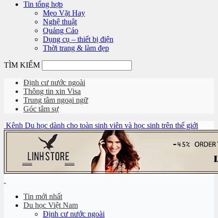
Tin tổng hợp
Mẹo Vặt Hay
Nghệ thuật
Quảng Cáo
Dụng cụ – thiết bị điện
Thời trang & làm đẹp
TÌM KIẾM
Định cư nước ngoài
Thông tin xin Visa
Trung tâm ngoại ngữ
Góc tâm sự
Kênh Du học dành cho toàn sinh viên và học sinh trên thế giới
Tin mới nhất
Du học Việt Nam
Định cư nước ngoài