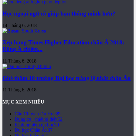
Học ngoại ngữ có giúp bạn thông minh hơn?
14 Tháng 6, 2018
Xếp hạng Times Higher Education châu Á 2018:
Đông Á chiếm...
11 Tháng 6, 2018
Ghé thăm 10 trường Đại học tráng lệ nhất châu Âu
11 Tháng 6, 2018
MỤC XEM NHIỀU
Câu Chuyện Du Học
89
Dụng cụ - thiết bị điện
52
Kinh nghiệm du học
50
Du học Châu Âu
37
Du học thế giới
21