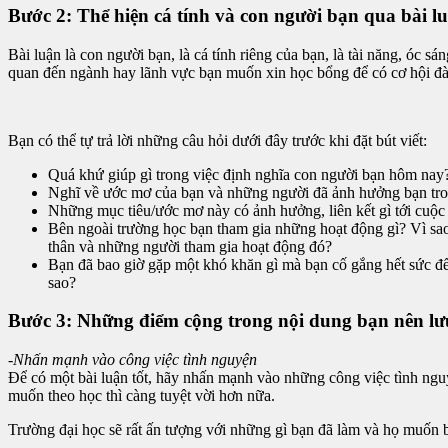
Bước 2: Thể hiện cá tính và con người bạn qua bài l
Bài luận là con người bạn, là cá tính riêng của bạn, là tài năng, óc s
quan đến ngành hay lãnh vực bạn muốn xin học bổng để có cơ hội đào s
Bạn có thể tự trả lời những câu hỏi dưới đây trước khi đặt bút viết:
Quá khứ giúp gì trong việc định nghĩa con người bạn hôm nay
Nghĩ về ước mơ của bạn và những người đã ảnh hưởng bạn tron
Những mục tiêu/ước mơ này có ảnh hưởng, liên kết gì tới cuộc
Bên ngoài trường học bạn tham gia những hoạt động gì? Vì sao
thân và những người tham gia hoạt động đó?
Bạn đã bao giờ gặp một khó khăn gì mà bạn cố gắng hết sức để 
sao?
Bước 3: Những điểm cộng trong nội dung bạn nên lư
-Nhấn mạnh vào công việc tình nguyện
Để có một bài luận tốt, hãy nhấn mạnh vào những công việc tình ngu
muốn theo học thì càng tuyệt vời hơn nữa.
Trường đại học sẽ rất ấn tượng với những gì bạn đã làm và họ muốn bi