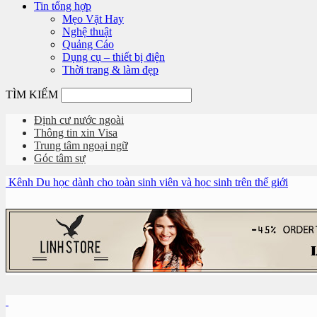
Tin tổng hợp
Mẹo Vặt Hay
Nghệ thuật
Quảng Cáo
Dụng cụ – thiết bị điện
Thời trang & làm đẹp
TÌM KIẾM
Định cư nước ngoài
Thông tin xin Visa
Trung tâm ngoại ngữ
Góc tâm sự
Kênh Du học dành cho toàn sinh viên và học sinh trên thế giới