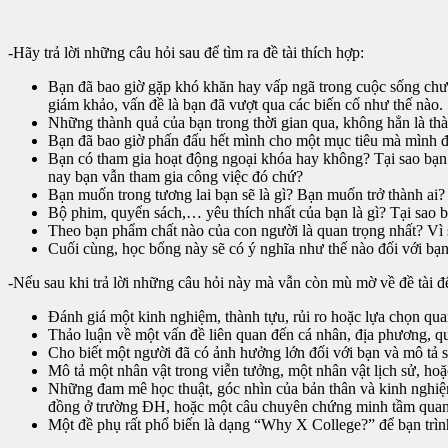
-Hãy trả lời những câu hỏi sau để tìm ra đề tài thích hợp:
Bạn đã bao giờ gặp khó khăn hay vấp ngã trong cuộc sống chưa
giám khảo, vấn đề là bạn đã vượt qua các biến cố như thế nào.
Những thành quả của bạn trong thời gian qua, không hẳn là thàn
Bạn đã bao giờ phấn đấu hết mình cho một mục tiêu mà mình đặt
Bạn có tham gia hoạt động ngoại khóa hay không? Tại sao bạn 
nay bạn vẫn tham gia công việc đó chứ?
Bạn muốn trong tương lai bạn sẽ là gì? Bạn muốn trở thành ai
Bộ phim, quyển sách,… yêu thích nhất của bạn là gì? Tại sao bạ
Theo bạn phẩm chất nào của con người là quan trọng nhất? Vì
Cuối cùng, học bổng này sẽ có ý nghĩa như thế nào đối với bạ
-Nếu sau khi trả lời những câu hỏi này mà vẫn còn mù mờ về đề tài để
Đánh giá một kinh nghiệm, thành tựu, rủi ro hoặc lựa chọn qua
Thảo luận về một vấn đề liên quan đến cá nhân, địa phương, quố
Cho biết một người đã có ảnh hưởng lớn đối với bạn và mô tả 
Mô tả một nhân vật trong viễn tưởng, một nhân vật lịch sử, hoặ
Những đam mê học thuật, góc nhìn của bản thân và kinh nghiệm 
đồng ở trường ĐH, hoặc một câu chuyên chứng minh tầm quan 
Một đề phụ rất phổ biến là dạng “Why X College?” để bạn trình