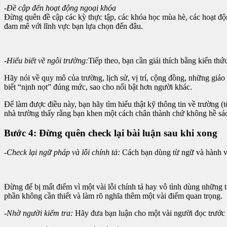
-Đề cập đến hoạt động ngoại khóa
Đừng quên đề cập các kỳ thực tập, các khóa học mùa hè, các hoạt độ
đam mê với lĩnh vực bạn lựa chọn đến đâu.
-Hiểu biết về ngôi trường:
Tiếp theo, bạn cần giải thích bằng kiến th
Hãy nói về quy mô của trường, lịch sử, vị trí, cộng đồng, những giáo 
biết “nịnh nọt” đúng mức, sao cho nổi bật hơn người khác.
Để làm được điều này, bạn hãy tìm hiểu thật kỹ thông tin về trường (
nhà trường thấy rằng bạn khen một cách chân thành chứ không hề sá
Bước 4: Đừng quên check lại bài luận sau khi xong
-Check lại ngữ pháp và lỗi chính tả:
Cách bạn dùng từ ngữ và hành vă
Đừng để bị mất điểm vì một vài lỗi chính tả hay vô tình dùng những từ
phần không cần thiết và làm rõ nghĩa thêm một vài điểm quan trọng.
-Nhờ người kiểm tra:
Hãy đưa bạn luận cho một vài người đọc trước 