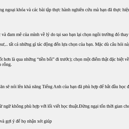
ng ngoại khóa và các bài tập thực hành nghiên cứu mà bạn đã thực hiệ
ức và đam mê của mình về lý do tại sao bạn lại chọn ngôi trường đó thay
sư,.. tất cả những gì tác động đến lựa chọn của bạn. Mặc dù câu hỏi nà
tốt hơn là qua những “tiền bối” đi trước); chọn một điểm thật đặc biệt 
o rỗng.
n sẽ nói lên khả năng Tiếng Anh của bạn đã phù hợp để bắt đầu học đ
 ngữ không phù hợp với lối viết học thuật.Đừng ngại tốn thời gian cho 
và gợi ý để họ nhận xét giúp