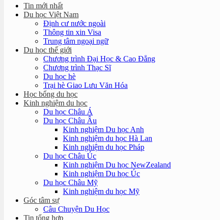
Tin mới nhất
Du học Việt Nam
Định cư nước ngoài
Thông tin xin Visa
Trung tâm ngoại ngữ
Du học thế giới
Chương trình Đại Học & Cao Đẳng
Chương trình Thạc Sĩ
Du học hè
Trại hè Giao Lưu Văn Hóa
Học bổng du học
Kinh nghiệm du học
Du học Châu Á
Du học Châu Âu
Kinh nghiệm Du học Anh
Kinh nghiệm du học Hà Lan
Kinh nghiệm du học Pháp
Du học Châu Úc
Kinh nghiệm Du học NewZealand
Kinh nghiệm Du học Úc
Du học Châu Mỹ
Kinh nghiệm du học Mỹ
Góc tâm sự
Câu Chuyện Du Học
Tin tổng hợp