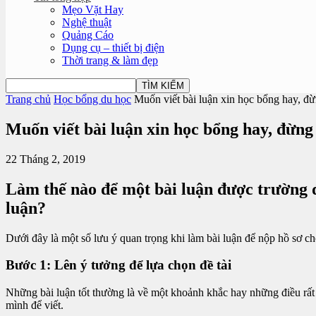
Mẹo Vặt Hay
Nghệ thuật
Quảng Cáo
Dụng cụ – thiết bị điện
Thời trang & làm đẹp
Trang chủ
Học bổng du học
Muốn viết bài luận xin học bổng hay, đừ
Muốn viết bài luận xin học bổng hay, đừng
22 Tháng 2, 2019
Làm thế nào để một bài luận được trường đ
luận?
Dưới đây là một số lưu ý quan trọng khi làm bài luận để nộp hồ sơ ch
Bước 1: Lên ý tưởng để lựa chọn đề tài
Những bài luận tốt thường là về một khoảnh khắc hay những điều rất n
mình để viết.