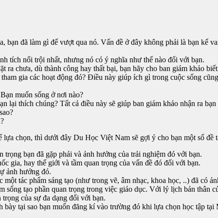
, bạn đã làm gì để vượt qua nó. Vấn đề ở đây không phải là bạn kể v
h tích nổi trội nhất, nhưng nó có ý nghĩa như thế nào đối với bạn.
 ra chưa, dù thành công hay thất bại, bạn hãy cho ban giám khảo biết
tham gia các hoạt động đó? Điều này giúp ích gì trong cuộc sống cũn
? Bạn muốn sống ở nơi nào?
n lại thích chúng? Tất cả điều này sẽ giúp ban giám khảo nhận ra bạn l
 sao?
n?
 lựa chọn, thì dưới đây Du Học Việt Nam sẽ gợi ý cho bạn một số đề tà
n trọng bạn đã gặp phải và ảnh hưởng của trải nghiệm đó với bạn.
c gia, hay thế giới và tầm quan trọng của vấn đề đó đối với bạn.
sự ảnh hưởng đó.
c một tác phẩm sáng tạo (như trong vẽ, âm nhạc, khoa học, ..) đã có ả
sống tạo phần quan trọng trong việc giáo dục. Với lý lịch bản thân củ
trọng của sự đa dạng đối với bạn.
 bày tại sao bạn muốn đăng kí vào trường đó khi lựa chọn học tập tại