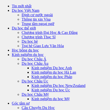
Tin mới nhất
Du học Việt Nam
Định cư nước ngoài
Thông tin xin Visa
Trung tâm ngoại ngữ
Du học thế giới
Chương trình Đại Học & Cao Đẳng
Chương trình Thạc Sĩ
Du học hè
Trại hè Giao Lưu Văn Hóa
Học bổng du học
Kinh nghiệm du học
Du học Châu Á
Du học Châu Âu
Kinh nghiệm Du học Anh
Kinh nghiệm du học Hà Lan
Kinh nghiệm du học Pháp
Du học Châu Úc
Kinh nghiệm Du học NewZealand
Kinh nghiệm Du học Úc
Du học Châu Mỹ
Kinh nghiệm du học Mỹ
Góc tâm sự
Câu Chuyện Du Học