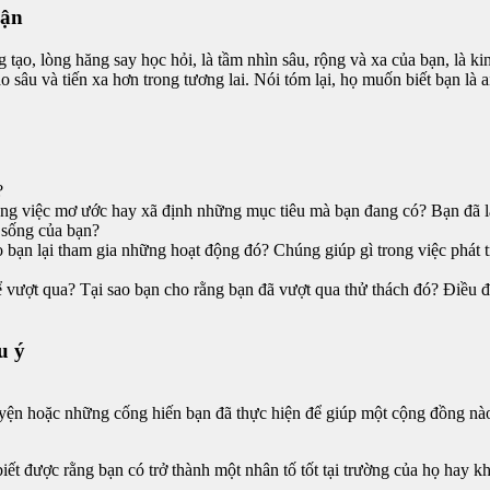
uận
áng tạo, lòng hăng say học hỏi, là tầm nhìn sâu, rộng và xa của bạn, là
âu và tiến xa hơn trong tương lai. Nói tóm lại, họ muốn biết bạn là ai 
?
g việc mơ ước hay xã định những mục tiêu mà bạn đang có? Bạn đã là
 sống của bạn?
 bạn lại tham gia những hoạt động đó? Chúng giúp gì trong việc phát 
vượt qua? Tại sao bạn cho rằng bạn đã vượt qua thử thách đó? Điều đó
u ý
yện hoặc những cống hiến bạn đã thực hiện để giúp một cộng đồng nào
ết được rằng bạn có trở thành một nhân tố tốt tại trường của họ hay k