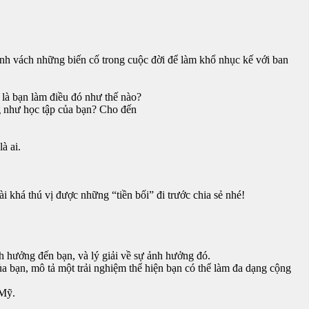
anh vách những biến cố trong cuộc đời để làm khổ nhục kế với ban
 là bạn làm điều đó như thế nào?
g như học tập của bạn? Cho đến
à ai.
i khá thú vị được những “tiền bối” đi trước chia sẻ nhé!
nh hưởng đến bạn, và lý giải về sự ảnh hưởng đó.
a bạn, mô tả một trải nghiệm thể hiện bạn có thể làm đa dạng cộng
 Mỹ.