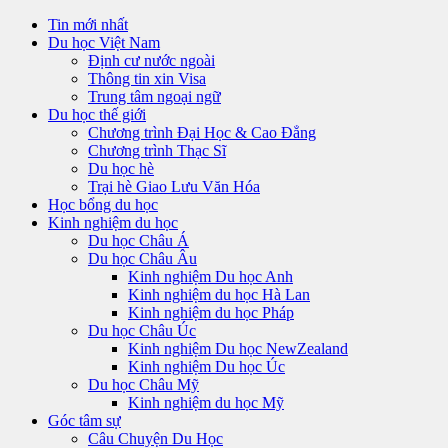
Tin mới nhất
Du học Việt Nam
Định cư nước ngoài
Thông tin xin Visa
Trung tâm ngoại ngữ
Du học thế giới
Chương trình Đại Học & Cao Đẳng
Chương trình Thạc Sĩ
Du học hè
Trại hè Giao Lưu Văn Hóa
Học bổng du học
Kinh nghiệm du học
Du học Châu Á
Du học Châu Âu
Kinh nghiệm Du học Anh
Kinh nghiệm du học Hà Lan
Kinh nghiệm du học Pháp
Du học Châu Úc
Kinh nghiệm Du học NewZealand
Kinh nghiệm Du học Úc
Du học Châu Mỹ
Kinh nghiệm du học Mỹ
Góc tâm sự
Câu Chuyện Du Học