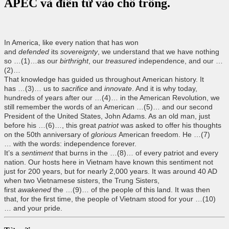
APEC và điền từ vào chỗ trống.
In America, like every nation that has won
and
defended
its
sovereignty
, we understand that we have nothing
so …(1)…as our
birthright
, our
treasured
independence, and our …
(2)…
That knowledge has guided us throughout American history. It
has …(3)…
us to
sacrifice
and
innovate
. And it is why today,
hundreds of years after our …(4)…
in the American Revolution, we
still remember the words of an American …(5)…
and our second
President of the United States, John Adams. As an old man, just
before his …(6)…, this great
patriot
was asked to offer his thoughts
on the 50th anniversary of
glorious
American freedom. He …(7)
…
with the words: independence forever.
It’s a
sentiment
that burns in the …(8)…
of every patriot and every
nation. Our hosts here in Vietnam have known this sentiment not
just for 200 years, but for nearly 2,000 years. It was around 40 AD
when two Vietnamese sisters, the Trung Sisters,
first
awakened
the …(9)…
of the people of this land. It was then
that, for the first time, the people of Vietnam stood for your …(10)
…
and your pride.