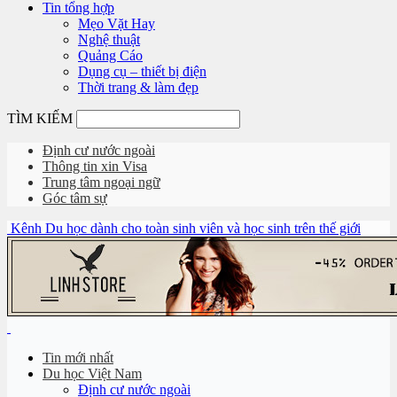
Tin tổng hợp
Mẹo Vặt Hay
Nghệ thuật
Quảng Cáo
Dụng cụ – thiết bị điện
Thời trang & làm đẹp
TÌM KIẾM
Định cư nước ngoài
Thông tin xin Visa
Trung tâm ngoại ngữ
Góc tâm sự
Kênh Du học dành cho toàn sinh viên và học sinh trên thế giới
Tin mới nhất
Du học Việt Nam
Định cư nước ngoài