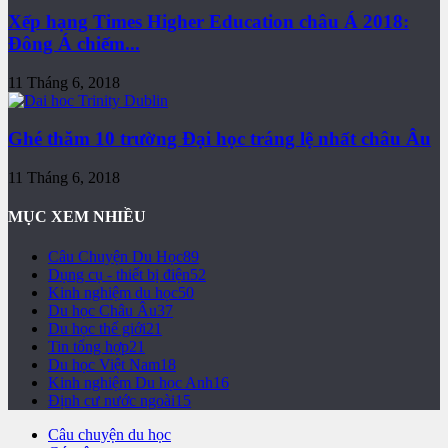
Xếp hạng Times Higher Education châu Á 2018:
Đông Á chiếm...
11 Tháng 6, 2018
Ghé thăm 10 trường Đại học tráng lệ nhất châu Âu
11 Tháng 6, 2018
MỤC XEM NHIỀU
Câu Chuyện Du Học
89
Dụng cụ - thiết bị điện
52
Kinh nghiệm du học
50
Du học Châu Âu
37
Du học thế giới
21
Tin tổng hợp
21
Du học Việt Nam
18
Kinh nghiệm Du học Anh
16
Định cư nước ngoài
15
Câu chuyện du học