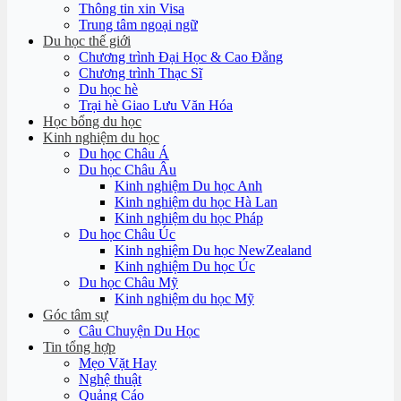
Thông tin xin Visa
Trung tâm ngoại ngữ
Du học thế giới
Chương trình Đại Học & Cao Đẳng
Chương trình Thạc Sĩ
Du học hè
Trại hè Giao Lưu Văn Hóa
Học bổng du học
Kinh nghiệm du học
Du học Châu Á
Du học Châu Âu
Kinh nghiệm Du học Anh
Kinh nghiệm du học Hà Lan
Kinh nghiệm du học Pháp
Du học Châu Úc
Kinh nghiệm Du học NewZealand
Kinh nghiệm Du học Úc
Du học Châu Mỹ
Kinh nghiệm du học Mỹ
Góc tâm sự
Câu Chuyện Du Học
Tin tổng hợp
Mẹo Vặt Hay
Nghệ thuật
Quảng Cáo