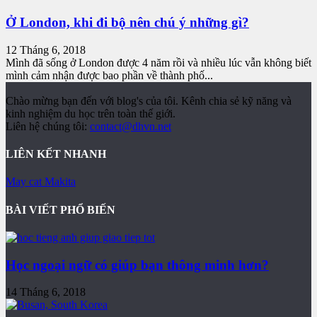
Ở London, khi đi bộ nên chú ý những gì?
12 Tháng 6, 2018
Mình đã sống ở London được 4 năm rồi và nhiều lúc vẫn không biết
mình cảm nhận được bao phần về thành phố...
Chào mừng bạn đến với blog's của tôi. Kênh chia sẻ kỹ năng và
kinh nghiệm du học trên toàn thế giới.
Liên hệ chúng tôi:
contact@dhvn.net
LIÊN KẾT NHANH
May cat Makita
BÀI VIẾT PHỔ BIẾN
Học ngoại ngữ có giúp bạn thông minh hơn?
14 Tháng 6, 2018