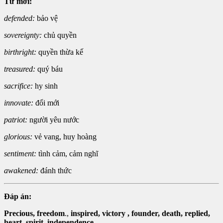
Từ mới:
defended:
bảo vệ
sovereignty:
chủ quyền
birthright:
quyền thừa kế
treasured:
quý báu
sacrifice:
hy sinh
innovate:
đổi mới
patriot:
người yêu nước
glorious:
vẻ vang, huy hoàng
sentiment:
tình cảm, cảm nghĩ
awakened:
đánh thức
Đáp án:
Precious
,
freedom
.,
inspired
,
victory
,
founder
,
death
,
replied
,
heart
,
spirit
,
independence