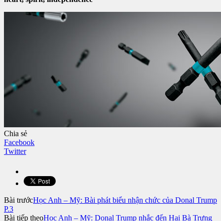
Chia sẻ
Facebook
Twitter
Bài trước
Học Anh – Mỹ: Bài phát biểu nhận chức của Donal Trump
P.3
Bài tiếp theo
Học Anh – Mỹ: Donal Trump nhắc đến Hai Bà Trưng