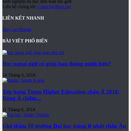
kinh nghiệm du học trên toàn thế giới.
Liên hệ chúng tôi:
contact@dhvn.net
LIÊN KẾT NHANH
May cat Makita
BÀI VIẾT PHỔ BIẾN
Học ngoại ngữ có giúp bạn thông minh hơn?
14 Tháng 6, 2018
Xếp hạng Times Higher Education châu Á 2018:
Đông Á chiếm...
11 Tháng 6, 2018
Ghé thăm 10 trường Đại học tráng lệ nhất châu Âu