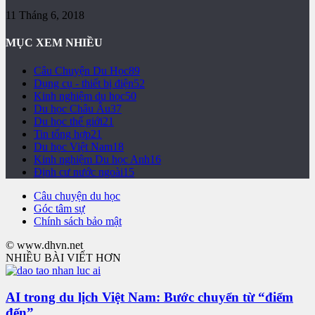
11 Tháng 6, 2018
MỤC XEM NHIỀU
Câu Chuyện Du Học
89
Dụng cụ - thiết bị điện
52
Kinh nghiệm du học
50
Du học Châu Âu
37
Du học thế giới
21
Tin tổng hợp
21
Du học Việt Nam
18
Kinh nghiệm Du học Anh
16
Định cư nước ngoài
15
Câu chuyện du học
Góc tâm sự
Chính sách bảo mật
© www.dhvn.net
NHIỀU BÀI VIẾT HƠN
AI trong du lịch Việt Nam: Bước chuyển từ “điểm
đến”...