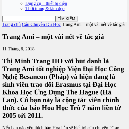
Dụng cụ – thiết bị điện
Thời trang & làm đẹp
Trang chủ
Câu Chuyện Du Học
Trang Ami – một vài nét về tác giả
Trang Ami – một vài nét về tác giả
11 Tháng 6, 2018
Thị Minh Trang HO với bút danh là
Trang Ami tốt nghiệp Viện Đại Học Công
Nghệ Besancon (Pháp) và hiện đang là
sinh viên trao đổi Erasmus tại Đại Học
Khoa Học Ứng Dụng The Hague (Hà
Lan). Cô bạn này là cộng tác viên chính
thức của báo Hoa Học Trò 7 năm liền từ
2005 tới 2011.
Nếu bạn nào yêu thích báo Hoa hẳn sẽ biết tới câu chuyện “Gap