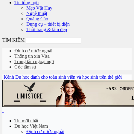
Tin tổng hợp
Mẹo Vặt Hay
Nghệ thuật
Quảng Cáo
Dụng cụ – thiết bị điện
Thời trang & làm đẹp
TÌM KIẾM
Định cư nước ngoài
Thông tin xin Visa
Trung tâm ngoại ngữ
Góc tâm sự
Kênh Du học dành cho toàn sinh viên và học sinh trên thế giới
Tin mới nhất
Du học Việt Nam
Định cư nước ngoài