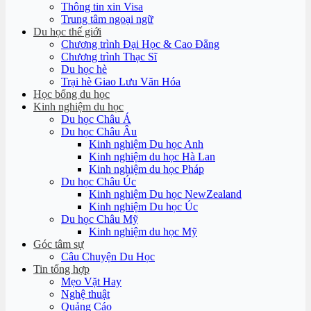
Thông tin xin Visa
Trung tâm ngoại ngữ
Du học thế giới
Chương trình Đại Học & Cao Đẳng
Chương trình Thạc Sĩ
Du học hè
Trại hè Giao Lưu Văn Hóa
Học bổng du học
Kinh nghiệm du học
Du học Châu Á
Du học Châu Âu
Kinh nghiệm Du học Anh
Kinh nghiệm du học Hà Lan
Kinh nghiệm du học Pháp
Du học Châu Úc
Kinh nghiệm Du học NewZealand
Kinh nghiệm Du học Úc
Du học Châu Mỹ
Kinh nghiệm du học Mỹ
Góc tâm sự
Câu Chuyện Du Học
Tin tổng hợp
Mẹo Vặt Hay
Nghệ thuật
Quảng Cáo