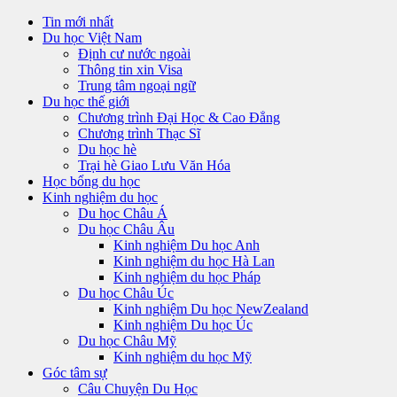
Tin mới nhất
Du học Việt Nam
Định cư nước ngoài
Thông tin xin Visa
Trung tâm ngoại ngữ
Du học thế giới
Chương trình Đại Học & Cao Đẳng
Chương trình Thạc Sĩ
Du học hè
Trại hè Giao Lưu Văn Hóa
Học bổng du học
Kinh nghiệm du học
Du học Châu Á
Du học Châu Âu
Kinh nghiệm Du học Anh
Kinh nghiệm du học Hà Lan
Kinh nghiệm du học Pháp
Du học Châu Úc
Kinh nghiệm Du học NewZealand
Kinh nghiệm Du học Úc
Du học Châu Mỹ
Kinh nghiệm du học Mỹ
Góc tâm sự
Câu Chuyện Du Học