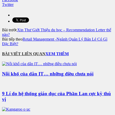
Twitter
Bài trước
Xin Thư Giới Thiệu du học – Recommendation Letter thế
nào?
Bài tiếp theo
Retail Management -Ngành Quản Lý Bán Lẻ Có Gì
Đặc Biệt?
BÀI VIẾT LIÊN QUAN
XEM THÊM
Nỗi khổ của dân IT… những điều chưa nói
9 Lí do hệ thống giáo dục của Phần Lan cực kỳ thú
vị