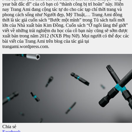
year bất đắc dĩ” của cô bạn có “thành công bị trì hoãn” này. Hiện
nay Trang Ami đang cộng tác tự do cho các tạp chí thời trang và
phong cách sống như Người đẹp, Mỹ Thuật,… Trang Ami đồng
thời là tác giả cuốn sách “Bước một mình” trong Tủ sách tuổi mới
lớn của Nhà xuất bản Kim Đồng. Cuốn sách “Ở ngôi làng thế giới”
viết về những trải nghiệm du học của cô bạn này cũng sẽ sớm được
xuất bản trong năm 2012 (NXB Phụ Nữ). Mọi người có thể đọc các
bài viết của Trang Ami trên blog của tác giả tại
trangami.wordpress.com.
Chia sẻ
Facebook