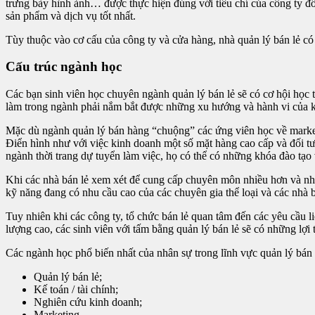
trưng bày hình ảnh… được thực hiện đúng với tiêu chí của công ty đ
sản phẩm và dịch vụ tốt nhất.
Tùy thuộc vào cơ cấu của công ty và cửa hàng, nhà quản lý bán lẻ có 
Cấu trúc ngành học
Các bạn sinh viên học chuyên ngành quản lý bán lẻ sẽ có cơ hội học 
làm trong ngành phải nắm bắt được những xu hướng và hành vi của k
Mặc dù ngành quản lý bán hàng “chuộng” các ứng viên học về marke
Điển hình như với việc kinh doanh một số mặt hàng cao cấp và đối t
ngành thời trang dự tuyển làm việc, họ có thể có những khóa đào tạo
Khi các nhà bán lẻ xem xét để cung cấp chuyên môn nhiều hơn và nhi
kỹ năng đang có nhu cầu cao của các chuyên gia thể loại và các nhà b
Tuy nhiên khi các công ty, tổ chức bán lẻ quan tâm đến các yêu cầu 
lượng cao, các sinh viên với tấm bằng quản lý bán lẻ sẽ có những lợi 
Các ngành học phổ biến nhất của nhân sự trong lĩnh vực quản lý bán l
Quản lý bán lẻ;
Kế toán / tài chính;
Nghiên cứu kinh doanh;
Marketing