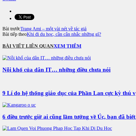
Bài trước
Trang Ami – một vài nét về tác giả
Bài tiếp theo
Khi đi du học, cần cân nhắc những gì?
BÀI VIẾT LIÊN QUAN
XEM THÊM
Nỗi khổ của dân IT… những điều chưa nói
9 Lí do hệ thống giáo dục của Phần Lan cực kỳ thú v
6 điều trước giờ ai cũng lầm tưởng về Úc, bạn đã biế