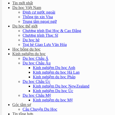
Tin mới nhất
Du học Việt Nam
Định cư nước ngoài
Thông tin xin Visa
Trung tâm ngoại ngữ
Du học thế giới
Chương trình Đại Học & Cao Đẳng
Chương trình Thạc Sĩ
Du học hè
Trại hè Giao Lưu Văn Hóa
Học bổng du học
Kinh nghiệm du học
Du học Châu Á
Du học Châu Âu
Kinh nghiệm Du học Anh
Kinh nghiệm du học Hà Lan
Kinh nghiệm du học Pháp
Du học Châu Úc
Kinh nghiệm Du học NewZealand
Kinh nghiệm Du học Úc
Du học Châu Mỹ
Kinh nghiệm du học Mỹ
Góc tâm sự
Câu Chuyện Du Học
Tin tổng hợp