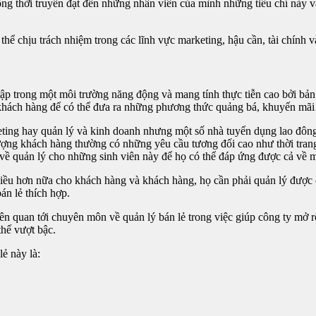
ồng thời truyền đạt đến những nhân viên của mình những tiêu chí này
thể chịu trách nhiệm trong các lĩnh vực marketing, hậu cần, tài chính 
tập trong một môi trường năng động và mang tính thực tiễn cao bởi bản 
hách hàng để có thể đưa ra những phương thức quảng bá, khuyến mãi…
ting hay quản lý và kinh doanh nhưng một số nhà tuyển dụng lao đông 
ượng khách hàng thường có những yêu cầu tương đối cao như thời trang
 về quản lý cho những sinh viên này để họ có thể đáp ứng được cả về m
ều hơn nữa cho khách hàng và khách hàng, họ cần phải quản lý được đà
án lẻ thích hợp.
liên quan tới chuyên môn về quản lý bán lẻ trong việc giúp công ty m
thế vượt bậc.
ẻ này là: