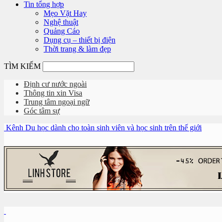
Tin tổng hợp
Mẹo Vặt Hay
Nghệ thuật
Quảng Cáo
Dụng cụ – thiết bị điện
Thời trang & làm đẹp
TÌM KIẾM
Định cư nước ngoài
Thông tin xin Visa
Trung tâm ngoại ngữ
Góc tâm sự
Kênh Du học dành cho toàn sinh viên và học sinh trên thế giới