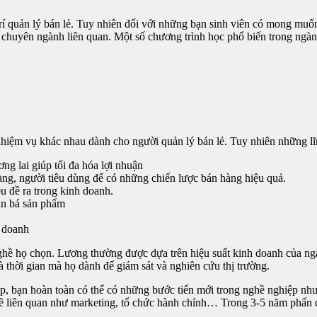
trí quản lý bán lẻ. Tuy nhiên đối với những bạn sinh viên có mong muốn
 chuyên ngành liên quan. Một số chương trình học phổ biến trong ngà
hiệm vụ khác nhau dành cho người quản lý bán lẻ. Tuy nhiên những lĩ
ng lai giúp tối đa hóa lợi nhuận
ng, người tiêu dùng để có những chiến lược bán hàng hiệu quả.
u đề ra trong kinh doanh.
ản bá sản phẩm
h doanh
hề họ chọn. Lương thường được dựa trên hiệu suất kinh doanh của ng
à thời gian mà họ dành để giám sát và nghiên cứu thị trường.
ệp, bạn hoàn toàn có thể có những bước tiến mới trong nghề nghiệp nh
ề liên quan như marketing, tổ chức hành chính… Trong 3-5 năm phấn đấu