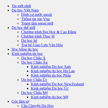
Tin mới nhất
Du học Việt Nam
Định cư nước ngoài
Thông tin xin Visa
Trung tâm ngoại ngữ
Du học thế giới
Chương trình Đại Học & Cao Đẳng
Chương trình Thạc Sĩ
Du học hè
Trại hè Giao Lưu Văn Hóa
Học bổng du học
Kinh nghiệm du học
Du học Châu Á
Du học Châu Âu
Kinh nghiệm Du học Anh
Kinh nghiệm du học Hà Lan
Kinh nghiệm du học Pháp
Du học Châu Úc
Kinh nghiệm Du học NewZealand
Kinh nghiệm Du học Úc
Du học Châu Mỹ
Kinh nghiệm du học Mỹ
Góc tâm sự
Câu Chuyện Du Học