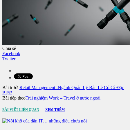
Chia sẻ
Facebook
Twitter
Bài trước
Retail Management -Ngành Quản Lý Bán Lẻ Có Gì Đặc
Biệt?
Bài tiếp theo
Trải nghiệm Work – Travel ở nước ngoài
BÀI VIẾT LIÊN QUAN
XEM THÊM