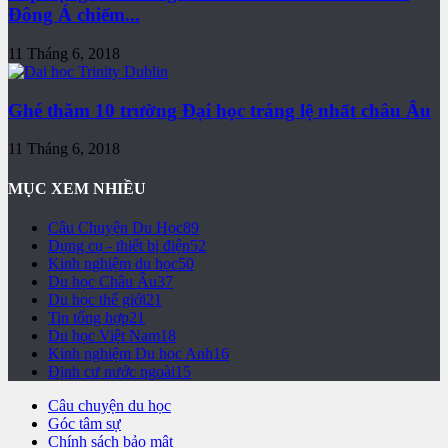
Đông Á chiếm...
11 Tháng 6, 2018
Ghé thăm 10 trường Đại học tráng lệ nhất châu Âu
11 Tháng 6, 2018
MỤC XEM NHIỀU
Câu Chuyện Du Học
89
Dụng cụ - thiết bị điện
52
Kinh nghiệm du học
50
Du học Châu Âu
37
Du học thế giới
21
Tin tổng hợp
21
Du học Việt Nam
18
Kinh nghiệm Du học Anh
16
Định cư nước ngoài
15
Câu chuyện du học
Góc tâm sự
Chính sách bảo mật