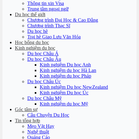
Thông tin xin Visa
Trung tâm ngoại ngữ
Du học thế giới
Chương trình Đại Học & Cao Đẳng
Chương trình Thạc Sĩ
Du học hè
Trại hè Giao Lưu Văn Hóa
Học bổng du học
Kinh nghiệm du học
Du học Châu Á
Du học Châu Âu
Kinh nghiệm Du học Anh
Kinh nghiệm du học Hà Lan
Kinh nghiệm du học Pháp
Du học Châu Úc
Kinh nghiệm Du học NewZealand
Kinh nghiệm Du học Úc
Du học Châu Mỹ
Kinh nghiệm du học Mỹ
Góc tâm sự
Câu Chuyện Du Học
Tin tổng hợp
Mẹo Vặt Hay
Nghệ thuật
Quảng Cáo