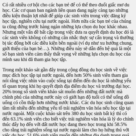
Có rất nhiều cơ hội cho các bạn trẻ để có thể theo đuổi giấc mơ du
học. Các cơ quan ban ngành liên quan đang ngày càng tạo những
điều kiện thuận lợi nhất để giúp các sinh viên trong việc đăng ký
học tập, nghiên cứu tại nước ngoài. Hơn nữa các bạn trẻ của chúng
ta cũng đứng trước hàng ngàn những lựa chọn du học khác nhau.
Nhưng một vấn đề bất cập trong việc đưa ra quyết định du học đó là
các sinh viên không có những cân nhắc thực sự cẩn trọng và thường
bị tác động bởi các điều kiện bên ngoài (ví dụ như xu hướng chung,
giới thiệu của bạn bè…). Những điều này sẽ dẫn đến hệ quả là một
số bạn sinh viên cảm thấy thất vọng về những lựa chọn du học của
mình sau khi đã tham gia học tập.
Trong một khảo sát gần đây trong cộng đồng du học sinh về việc
mục đích học tập tại nước ngoài, đến hơn 50% sinh viên tham gia
nói rằng việc nhìn vào cuộc sống tại điểm đến du học là những yếu
tố quan trọng khi họ quyết định địa điểm du học và trường đại học.
20% trong số sinh viên khảo sát muốn đến những đất nước mà
chính phủ của những nước này có giới hạn độ tuổi có thể uống đồ
uống có cồn thấp hơn những nước khác. Các du học sinh cũng quan
tâm rất nhiều đến những yếu tố trải nghiệm văn hóa nếu học tập tại
nước ngoài. Một cuộc khảo sát trên 380 du học sinh bất kỳ thì có
đến 63.1% sinh viên cho biết việc trải nghiêm văn hóa là lý do chính
thúc đẩy họ đến với đất nước học đang theo học trong khi 58.5%
cho rằng trải nghiệm sống tại nước ngoài làm cho họ hứng thú với
việc du học. 51.6% sinh viên muốn đến những địa danh trong quá