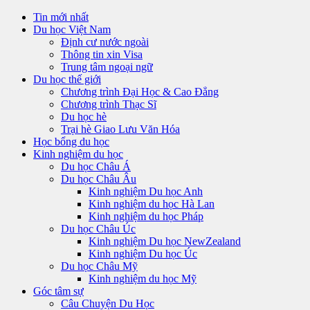
Tin mới nhất
Du học Việt Nam
Định cư nước ngoài
Thông tin xin Visa
Trung tâm ngoại ngữ
Du học thế giới
Chương trình Đại Học & Cao Đẳng
Chương trình Thạc Sĩ
Du học hè
Trại hè Giao Lưu Văn Hóa
Học bổng du học
Kinh nghiệm du học
Du học Châu Á
Du học Châu Âu
Kinh nghiệm Du học Anh
Kinh nghiệm du học Hà Lan
Kinh nghiệm du học Pháp
Du học Châu Úc
Kinh nghiệm Du học NewZealand
Kinh nghiệm Du học Úc
Du học Châu Mỹ
Kinh nghiệm du học Mỹ
Góc tâm sự
Câu Chuyện Du Học