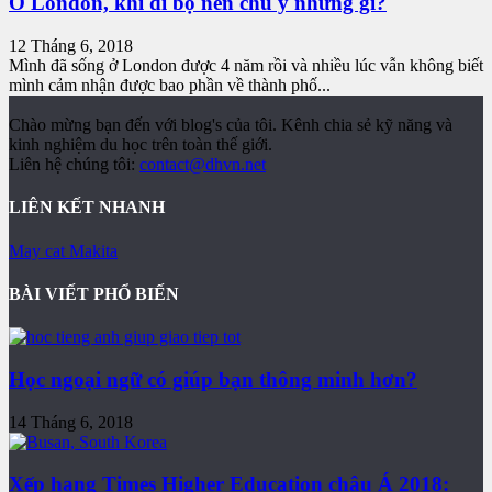
Ở London, khi đi bộ nên chú ý những gì?
12 Tháng 6, 2018
Mình đã sống ở London được 4 năm rồi và nhiều lúc vẫn không biết
mình cảm nhận được bao phần về thành phố...
Chào mừng bạn đến với blog's của tôi. Kênh chia sẻ kỹ năng và
kinh nghiệm du học trên toàn thế giới.
Liên hệ chúng tôi:
contact@dhvn.net
LIÊN KẾT NHANH
May cat Makita
BÀI VIẾT PHỔ BIẾN
Học ngoại ngữ có giúp bạn thông minh hơn?
14 Tháng 6, 2018
Xếp hạng Times Higher Education châu Á 2018: