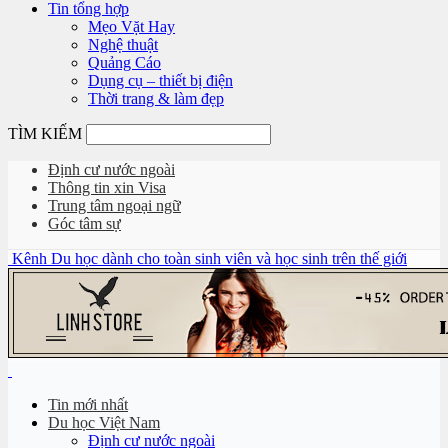
Tin tổng hợp
Mẹo Vặt Hay
Nghệ thuật
Quảng Cáo
Dụng cụ – thiết bị điện
Thời trang & làm đẹp
TÌM KIẾM
Định cư nước ngoài
Thông tin xin Visa
Trung tâm ngoại ngữ
Góc tâm sự
Kênh Du học dành cho toàn sinh viên và học sinh trên thế giới
Tin mới nhất
Du học Việt Nam
Định cư nước ngoài