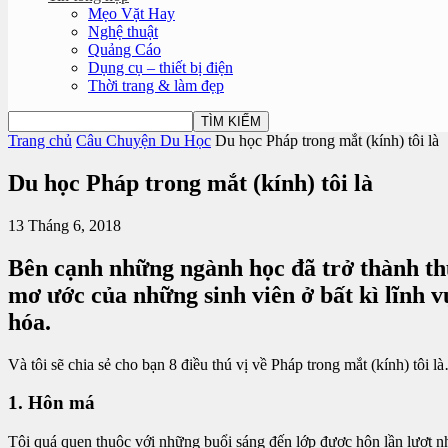
Mẹo Vặt Hay
Nghệ thuật
Quảng Cáo
Dụng cụ – thiết bị điện
Thời trang & làm đẹp
Trang chủ
Câu Chuyện Du Học
Du học Pháp trong mắt (kính) tôi là
Du học Pháp trong mắt (kính) tôi là
13 Tháng 6, 2018
Bên cạnh những ngành học đã trở thành th
mơ ước của những sinh viên ở bất kì lĩnh 
hóa.
Và tôi sẽ chia sẻ cho bạn 8 điều thú vị về Pháp trong mắt (kính) tôi l
1. Hôn má
Tôi quá quen thuộc với những buổi sáng đến lớp được hôn lần lượt nh