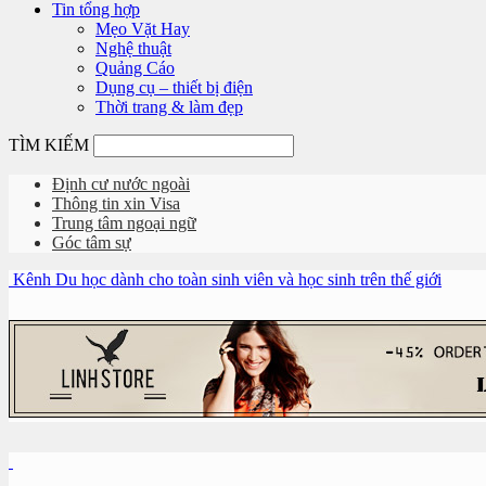
Tin tổng hợp
Mẹo Vặt Hay
Nghệ thuật
Quảng Cáo
Dụng cụ – thiết bị điện
Thời trang & làm đẹp
TÌM KIẾM
Định cư nước ngoài
Thông tin xin Visa
Trung tâm ngoại ngữ
Góc tâm sự
Kênh Du học dành cho toàn sinh viên và học sinh trên thế giới