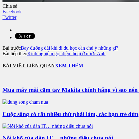
Chia sẻ
Facebook
Twitter
Bài trước
Bay đường dài khi đi du học cần chú ý những gì?
Bài tiếp theo
Kinh nghiệm gọi điện thoại ở nước Anh
BÀI VIẾT LIÊN QUAN
XEM THÊM
Mua máy mài cầm tay Makita chính hãng vì sao nê
Cuộc sống có rất nhiều thứ phải làm, các bạn trẻ đừ
Nỗi khổ của dân IT… những điều chưa nói