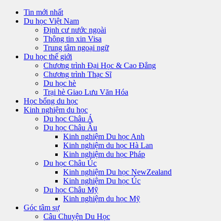
Tin mới nhất
Du học Việt Nam
Định cư nước ngoài
Thông tin xin Visa
Trung tâm ngoại ngữ
Du học thế giới
Chương trình Đại Học & Cao Đẳng
Chương trình Thạc Sĩ
Du học hè
Trại hè Giao Lưu Văn Hóa
Học bổng du học
Kinh nghiệm du học
Du học Châu Á
Du học Châu Âu
Kinh nghiệm Du học Anh
Kinh nghiệm du học Hà Lan
Kinh nghiệm du học Pháp
Du học Châu Úc
Kinh nghiệm Du học NewZealand
Kinh nghiệm Du học Úc
Du học Châu Mỹ
Kinh nghiệm du học Mỹ
Góc tâm sự
Câu Chuyện Du Học