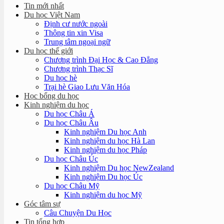
Tin mới nhất
Du học Việt Nam
Định cư nước ngoài
Thông tin xin Visa
Trung tâm ngoại ngữ
Du học thế giới
Chương trình Đại Học & Cao Đẳng
Chương trình Thạc Sĩ
Du học hè
Trại hè Giao Lưu Văn Hóa
Học bổng du học
Kinh nghiệm du học
Du học Châu Á
Du học Châu Âu
Kinh nghiệm Du học Anh
Kinh nghiệm du học Hà Lan
Kinh nghiệm du học Pháp
Du học Châu Úc
Kinh nghiệm Du học NewZealand
Kinh nghiệm Du học Úc
Du học Châu Mỹ
Kinh nghiệm du học Mỹ
Góc tâm sự
Câu Chuyện Du Học
Tin tổng hợp