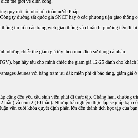
địch thế giới về đình công.
ông quy mô lớn nhỏ trên toàn nước Pháp.
a Công ty đường sắt quốc gia SNCF hay ở các phương tiện giao thông c
hông tin trên các trang web giao thông và chuẩn bị phương tiện đi lạ
mình những chiếc thẻ giảm giá tùy theo mục đích sử dụng cá nhân.
(TGV), bạn hãy tậu cho mình chiếc thẻ giảm giá 12-25 dành cho khách 
antages-Jeunes với hàng trăm ưu đãi: miễn phí đi bảo tàng, giảm giá ở
háp cũng đều yêu cầu sinh viên phải đi thực tập. Chẳng hạn, chương 
 (2 tuần) và năm 2 (10 tuần). Những trải nghiệm thực tập sẽ giúp bạn 
ận văn cuối khóa quyết định phần lớn đến thành tích học tập của bạn.