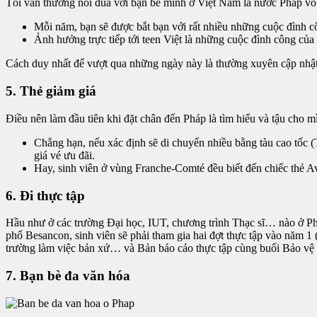
Tôi vẫn thường nói đùa với bạn bè mình ở Việt Nam là nước Pháp vô 
Mỗi năm, bạn sẽ được bắt bạn với rất nhiều những cuộc đình c
Ảnh hưởng trực tiếp tới teen Việt là những cuộc đình công củ
Cách duy nhất để vượt qua những ngày này là thường xuyên cập nhật t
5. Thẻ giảm giá
Điều nên làm đầu tiên khi đặt chân đến Pháp là tìm hiểu và tậu cho 
Chẳng hạn, nếu xác định sẽ di chuyển nhiều bằng tàu cao tốc 
giá vé ưu đãi.
Hay, sinh viên ở vùng Franche-Comté đều biết đến chiếc thẻ Av
6. Đi thực tập
Hầu như ở các trường Đại học, IUT, chương trình Thạc sĩ… nào ở P
phố Besancon, sinh viên sẽ phải tham gia hai đợt thực tập vào năm 1
trường làm việc bản xứ… và Bản báo cáo thực tập cùng buổi Bảo vệ lu
7. Bạn bè đa văn hóa