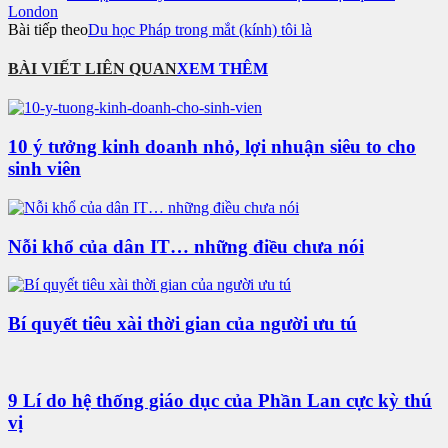
London
Bài tiếp theo
Du học Pháp trong mắt (kính) tôi là
BÀI VIẾT LIÊN QUAN
XEM THÊM
10 ý tưởng kinh doanh nhỏ, lợi nhuận siêu to cho
sinh viên
Nỗi khổ của dân IT… những điều chưa nói
Bí quyết tiêu xài thời gian của người ưu tú
9 Lí do hệ thống giáo dục của Phần Lan cực kỳ thú
vị