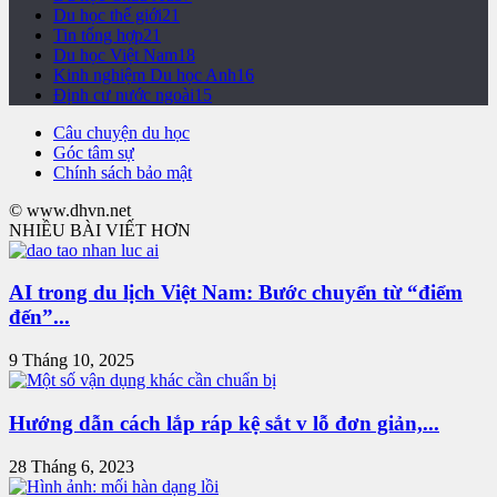
Du học thế giới
21
Tin tổng hợp
21
Du học Việt Nam
18
Kinh nghiệm Du học Anh
16
Định cư nước ngoài
15
Câu chuyện du học
Góc tâm sự
Chính sách bảo mật
© www.dhvn.net
NHIỀU BÀI VIẾT HƠN
AI trong du lịch Việt Nam: Bước chuyển từ “điểm
đến”...
9 Tháng 10, 2025
Hướng dẫn cách lắp ráp kệ sắt v lỗ đơn giản,...
28 Tháng 6, 2023