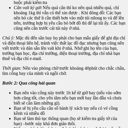
buộc phải kiểm tra
Cân vali ký gửi
Nếu quá cân thì ko nên quá nhiều quá, chỉ
khoảng 1kg thì vẫn có thể xin được . Khi đóng đồ: Các bạn
nên bỏ các thứ ít cần thiết hơn vào một túi nilong to và để lên
trên, trường hợp bị yêu cầu bỏ bớt đồ thì để lại túi ấy. Các bạn
cũng nên cân trước cái túi này ở nhà.
Chú ý:
Mặc dù đến sân bay họ phát cho bạn mẩu giấy để ghi địa chỉ
và điện thoại liên hệ, tránh việc thất lạc đồ đạc nhưng bạn cũng nên
viết trước và dán sẵn lên vali khi ở nhà. Nhớ ghi họ tên của bạn,
trường bạn học, địa chỉ trường, điện thoại trường, địa chỉ nhà bạn
thuê và địa chỉ e-mail.
Thời gian:
Nên vào phòng chờ trước khoảng 40phút cho chắc chắn,
tìm cổng bay của mình và ngồi chờ.
Bước 2: Qua cổng hải quan
Bạn nên vào cổng này trước 1h kể từ giờ bay (nếu vào sớm
hơn cũng tốt, cho yên tâm nếu bạn mới bay lần đầu và chưa
biết sẽ cần làm những gì).
Bạn sẽ bị yêu cầu cân số hành lý xách tay nếu có vẻ cồng
kềnh và nhiều đồ
Bạn sẽ làm thủ tục thông quan (họ sẽ kiểm tra giấy tờ của
bạn) –bước này khá đơn giản thôi.