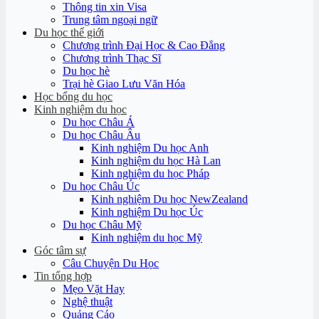
Thông tin xin Visa
Trung tâm ngoại ngữ
Du học thế giới
Chương trình Đại Học & Cao Đẳng
Chương trình Thạc Sĩ
Du học hè
Trại hè Giao Lưu Văn Hóa
Học bổng du học
Kinh nghiệm du học
Du học Châu Á
Du học Châu Âu
Kinh nghiệm Du học Anh
Kinh nghiệm du học Hà Lan
Kinh nghiệm du học Pháp
Du học Châu Úc
Kinh nghiệm Du học NewZealand
Kinh nghiệm Du học Úc
Du học Châu Mỹ
Kinh nghiệm du học Mỹ
Góc tâm sự
Câu Chuyện Du Học
Tin tổng hợp
Mẹo Vặt Hay
Nghệ thuật
Quảng Cáo