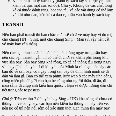
Kiểm tra hành lý xách tay (hành lý xách tay sẽ được yêu cầu
kiểm tra qua một của soi đồ). Chú ý: Không để các chất lỏng
kể cả thuốc đánh răng, bọt cạo râu và các vật dụng có thể làm
vũ khí như dao, kéo kể cả dao cạo râu vào hành lý xách tay.
TRANSIT
Nếu bạn phải transit thì bạn chắc chắn sẽ có 2 vé máy bay ví dụ một
cho chặng HN – Sing, một cho chặng Sing – Man (vì vậy nên cất
vé máy bay cẩn thận).
Nếu các bạn transit dài thì có thể thuê phòng ngay trong sân bay,
nếu các bạn transit ngắn thì có thể đi chơi và khám phá trong khu
vực sân bay. Sân bay Sing khá rộng, có cả hệ thống tàu trong ngay
sân bay để di chuyển. Lời khuyên của Minh là các bạn nên lấy các
bản đồ về sân bay, có ngay trong sân bay để định hình mình sẽ đi
đâu và làm gì. Bạn có thể xem phim, lướt web ở các máy tính công
cộng miễn phí để gửi cho bạn bè cũng như người thân, đi ăn, đi
mua sắm, đi chụp ảnh kiểu hàn quốc… Bạn sẽ được hướng dẫn chi
tiết trong các tờ posters.
Chú ý:
Trên vé thứ 2 (chuyến bay Sing – UK) khả năng sẽ chưa có
thông tin về cổng bay, các bạn nên kiểm tra thông tin này trên vé,
nếu ko có thì nên hỏi sớm để xác định thời gian mình lên máy bay.