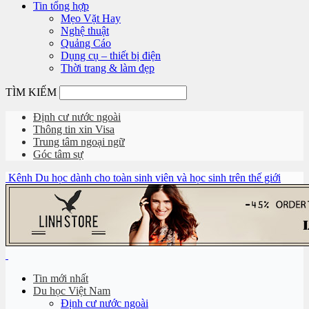
Tin tổng hợp
Mẹo Vặt Hay
Nghệ thuật
Quảng Cáo
Dụng cụ – thiết bị điện
Thời trang & làm đẹp
TÌM KIẾM
Định cư nước ngoài
Thông tin xin Visa
Trung tâm ngoại ngữ
Góc tâm sự
Kênh Du học dành cho toàn sinh viên và học sinh trên thế giới
Tin mới nhất
Du học Việt Nam
Định cư nước ngoài