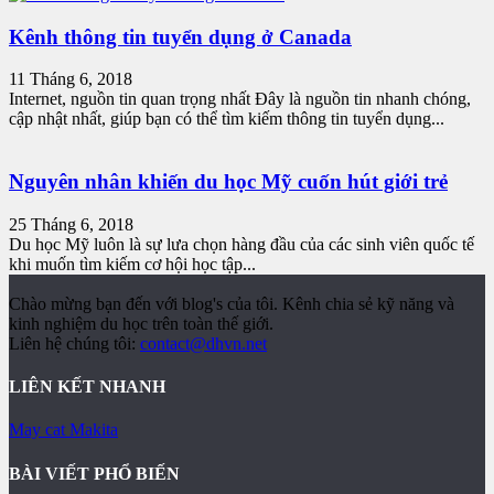
Kênh thông tin tuyển dụng ở Canada
11 Tháng 6, 2018
Internet, nguồn tin quan trọng nhất Đây là nguồn tin nhanh chóng,
cập nhật nhất, giúp bạn có thể tìm kiếm thông tin tuyển dụng...
Nguyên nhân khiến du học Mỹ cuốn hút giới trẻ
25 Tháng 6, 2018
Du học Mỹ luôn là sự lưa chọn hàng đầu của các sinh viên quốc tế
khi muốn tìm kiếm cơ hội học tập...
Chào mừng bạn đến với blog's của tôi. Kênh chia sẻ kỹ năng và
kinh nghiệm du học trên toàn thế giới.
Liên hệ chúng tôi:
contact@dhvn.net
LIÊN KẾT NHANH
May cat Makita
BÀI VIẾT PHỔ BIẾN