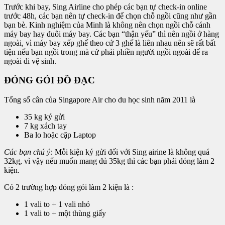
Trước khi bay, Sing Airline cho phép các bạn tự check-in online
trước 48h, các bạn nên tự check-in để chọn chỗ ngồi cũng như gần
bạn bè. Kinh nghiệm của Minh là không nên chọn ngồi chỗ cánh
máy bay hay đuôi máy bay. Các bạn “thận yếu” thì nên ngồi ở hàng
ngoài, vì máy bay xếp ghế theo cứ 3 ghế là liên nhau nên sẽ rất bất
tiện nếu bạn ngồi trong mà cứ phải phiền người ngồi ngoài để ra
ngoài đi vệ sinh.
ĐÓNG GÓI ĐỒ ĐẠC
Tổng số cân của Singapore Air cho du học sinh năm 2011 là
35 kg ký gửi
7 kg xách tay
Ba lo hoặc cặp Laptop
Các bạn chú ý:
Mỗi kiện ký gửi đối với Sing airine là không quá
32kg, vì vậy nếu muốn mang đủ 35kg thì các bạn phải đóng làm 2
kiện.
Có 2 trường hợp đóng gói làm 2 kiện là :
1 vali to + 1 vali nhỏ
1 vali to + một thùng giấy