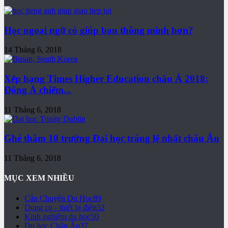
Học ngoại ngữ có giúp bạn thông minh hơn?
14 Tháng 6, 2018
Xếp hạng Times Higher Education châu Á 2018:
Đông Á chiếm...
11 Tháng 6, 2018
Ghé thăm 10 trường Đại học tráng lệ nhất châu Âu
11 Tháng 6, 2018
MỤC XEM NHIỀU
Câu Chuyện Du Học
89
Dụng cụ - thiết bị điện
52
Kinh nghiệm du học
50
Du học Châu Âu
37