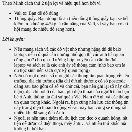
Theo Minh cách thứ 2 tiện lợi và hiệu quả hơn bởi vì:
Vali to: Bạn để đồ dùng
Thùng giấy: Bạn đóng đồ ăn (nếu dùng thùng giấy bạn sẽ tiết
kiệm trc khoảng 4-5kg là cân nặng của Vali, vì vậy bạn có cơ
hội mang đc nhiều đồ sang hơn).
Lời khuyên:
Nếu mang sách và các đồ vật nhỏ nhưng nặng thì để balo
laptop, nếu có quá cân nhưng nhỏ gọn thì các anh hải quan
cũng ậm ừ cho qua. Trường hợp họ yêu cầu cân thì đưa
laptop và sách ra là các anh ấy sẽ thông cảm (nhớ bảo em là
du học sinh nên sách cực kỳ quan trọng)
Nên có một quyển sổ nhỏ ghi các thông tin quan trọng về: tên
trường, địa chỉ trường (địa chỉ ở Anh thường có số postcode
đằng sau bao gồm cả số và chữ cái, bạn nên ghi lại số này cẩn
thận), địa chỉ nơi ở của bạn, ghi điện thoại của người thân bạn
bè ở Anh, thông tin đại sứ quán Việt Nam ở Anh và các thông
tin quan trọng khác. Ngoài ra, bạn cũng nên lưu các thông tin
này trong điện thoại di động vì sau này bạn cũng sẽ dùng rất
nhiều khi đã sang đến Anh.
Ngoài ra nên mua thêm túi du lịch con đeo ở quanh hông, rất
tiện để được cả điện thoại, máy ảnh… và nhiều thứ khác mà
không bị hỏi han.