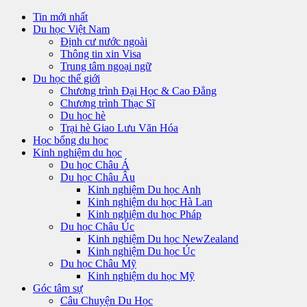
Tin mới nhất
Du học Việt Nam
Định cư nước ngoài
Thông tin xin Visa
Trung tâm ngoại ngữ
Du học thế giới
Chương trình Đại Học & Cao Đẳng
Chương trình Thạc Sĩ
Du học hè
Trại hè Giao Lưu Văn Hóa
Học bổng du học
Kinh nghiệm du học
Du học Châu Á
Du học Châu Âu
Kinh nghiệm Du học Anh
Kinh nghiệm du học Hà Lan
Kinh nghiệm du học Pháp
Du học Châu Úc
Kinh nghiệm Du học NewZealand
Kinh nghiệm Du học Úc
Du học Châu Mỹ
Kinh nghiệm du học Mỹ
Góc tâm sự
Câu Chuyện Du Học