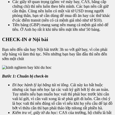
Các giấy tờ quan trọng (gồm: vé máy bay, CAS, bằng cấp
chứng chỉ) thì nên luôn theo bên mình. Các bạn nên cất giữ
cẩn thận. Cũng nên luôn có một vài tờ USD trong người
phòng thân, bạn sẽ cần dùng để mua đồ ăn hay các thứ khác
ở các điểm transit (nên có cả mệnh giá nhỏ như tớ $10).
Tiền bảng (GBP) mang sang nên mang cả mệnh giá nhỏ để
tiêu. Ở Anh họ rất ít khi tiêu tiền mặt lớn như 50 bảng.
CHECK-IN ở Nội bài
Bạn nên đến sân bay Nội bài trước 3h so với giờ bay, vì còn phải
xếp hàng và làm thủ tục. Nên những bạn bay lần đầu thì nên đến
sớm một chút
Bước 1: Chuẩn bị check-in
Đi bọc hành lý lại bằng túi ni lông
. Cái này ko bắt buộc
nhưng các bạn nên bọc lại các vali ký gửi bởi lý do an toàn.
Tuy nhiên nếu bạn muốn bọc vali thì phải bọc trước khi cân
vali kí gửi, vì cân vali xong là sẽ phải gửi đi luôn. Cần chú ý
là bọc vali thì nên đúng số cân vì nếu khi họ yêu cầu để lại đồ
bớt vì thừa cân thì bạn phải tháo lớp nilong rất phiền hà.
Kiểm tra vé, giấy tờ du học:
CAS của trường, hộ chiếu là bắt