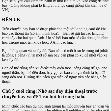
Bạn sẽ bị yêu cầu kiểm tra hành lý một lần nữa khi vào cổng để chờ
bay. (Cũng không phải lo lắng vì thủ tục cũng giống khi kiểm tra ở
VN).
ĐẾN UK
Trên chuyến bay bạn sẽ được phát cho một tờ Landing card để khai
báo các thông tin (có ảnh minh họa). – Bạn sẽ gửi lại các landing
card này cho hải quan Anh. Họ sẽ hỏi bạn một số câu đơn giản như
học trường nào, tên khóa học, ở Anh bao lâu…
Bạn thông quan và ra lấy đồ. Bạn nên có một ít xu lẻ trong túi (nhất
là đồng 1 bảng) vì tại một số sân bay bạn phải có xu để nhét vào xe
kéo lấy đồ.
Bạn có thể dùng tiền xu ở các máy điện thoại công cộng để gọi cho
người thân, bạn bè đến đón, hay gọi về báo cho gia đình là bạn đã
sang đến nơi. Hướng dẫn cách gọi điện có ngay trên các bảng điện
thoại.
Chú ý cuối cùng: Nhớ sạc đầy điện thoại trước
chuyến bay và để 1 cái bút bi trong balo.
Minh chúc các bạn du học sinh tương lai một chuyến bay an toàn và
chuẩn bị sẵn sàng tinh thần cho những trải nghiệm và khám phá mới