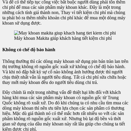
Và để có thể tiếp tục công việc bắt buộc người dùng phải tốn thêm
chi phí để mua các sản phẩm máy khoan khác. Đây là một trong
những cách tính giá thành non, Thay vì tiết kiệm chi phí mà chúng
ta phải bỏ ra thêm nhiều khoản chi phí khác để mua một dòng máy
khoan sử dụng được.
Máy khoan Makita giúp khách hàng tiết kiệm chi phí
Không có chế độ bảo hành
Thông thường thì các dòng máy khoan sử dụng pin bán tràn lan trên
thị trường không rõ nguồn gốc xuất xứ không có chế độ bảo hành.
Và khi nó đập bất kỳ sự cố nào không ảnh hưởng được thì người
chịu thiệt nhất vẫn là người tiêu dùng. Tất cả chi phí sửa chữa hoặc
thay mới máy khoan đều do người tiêu dùng chi trả.
Đây chính là một trong những vấn đề thiệt hại lớn đối với khách
hàng khi mua các sản phẩm máy khoan có nguồn gốc từ Trung
Quốc không rõ xuất xứ. Do đó khi chúng ta có nhu cầu tìm mua các
dòng máy khoan thì nên ưu tiên lựa chọn các sản phẩm có thương
hiệu. Mặc dù giá thành nó có thể mắc hơn rất nhiều so với các sản
phẩm không rõ nguồn gốc xuất xứ. Nhưng bù lại độ bền và thời
gian sử dụng của dầu máy khoan này rất lâu giúp cho chúng ta tiết
kiệm được chi phí.