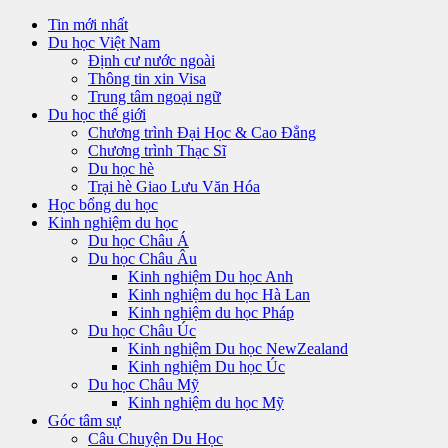
Tin mới nhất
Du học Việt Nam
Định cư nước ngoài
Thông tin xin Visa
Trung tâm ngoại ngữ
Du học thế giới
Chương trình Đại Học & Cao Đẳng
Chương trình Thạc Sĩ
Du học hè
Trại hè Giao Lưu Văn Hóa
Học bổng du học
Kinh nghiệm du học
Du học Châu Á
Du học Châu Âu
Kinh nghiệm Du học Anh
Kinh nghiệm du học Hà Lan
Kinh nghiệm du học Pháp
Du học Châu Úc
Kinh nghiệm Du học NewZealand
Kinh nghiệm Du học Úc
Du học Châu Mỹ
Kinh nghiệm du học Mỹ
Góc tâm sự
Câu Chuyện Du Học