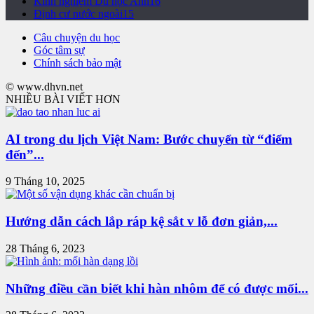
Kinh nghiệm Du học Anh
16
Định cư nước ngoài
15
Câu chuyện du học
Góc tâm sự
Chính sách bảo mật
© www.dhvn.net
NHIỀU BÀI VIẾT HƠN
AI trong du lịch Việt Nam: Bước chuyển từ “điểm
đến”...
9 Tháng 10, 2025
Hướng dẫn cách lắp ráp kệ sắt v lỗ đơn giản,...
28 Tháng 6, 2023
Những điều cần biết khi hàn nhôm để có được mối...