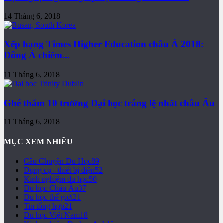
14 Tháng 6, 2018
Xếp hạng Times Higher Education châu Á 2018:
Đông Á chiếm...
11 Tháng 6, 2018
Ghé thăm 10 trường Đại học tráng lệ nhất châu Âu
11 Tháng 6, 2018
MỤC XEM NHIỀU
Câu Chuyện Du Học
89
Dụng cụ - thiết bị điện
52
Kinh nghiệm du học
50
Du học Châu Âu
37
Du học thế giới
21
Tin tổng hợp
21
Du học Việt Nam
18