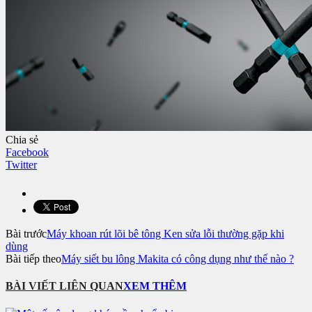
Chia sẻ
Facebook
Twitter
Bài trước
Máy khoan rút lõi bê tông Ken sửa lỗi thường gặp khi
dùng
Bài tiếp theo
Máy siết bu lông Makita có công dụng như thế nào ?
BÀI VIẾT LIÊN QUAN
XEM THÊM