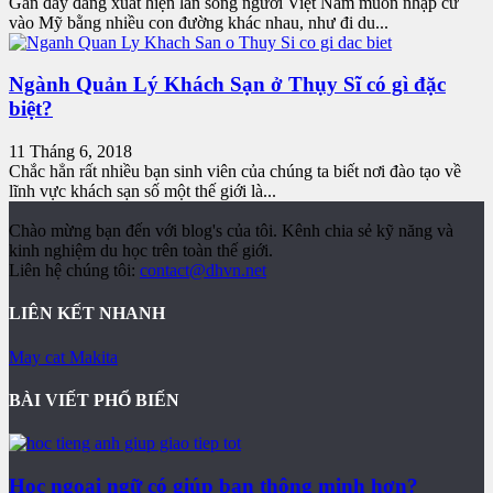
Gần đây đang xuất hiện làn sóng người Việt Nam muốn nhập cư
vào Mỹ bằng nhiều con đường khác nhau, như đi du...
Ngành Quản Lý Khách Sạn ở Thụy Sĩ có gì đặc
biệt?
11 Tháng 6, 2018
Chắc hẳn rất nhiều bạn sinh viên của chúng ta biết nơi đào tạo về
lĩnh vực khách sạn số một thế giới là...
Chào mừng bạn đến với blog's của tôi. Kênh chia sẻ kỹ năng và
kinh nghiệm du học trên toàn thế giới.
Liên hệ chúng tôi:
contact@dhvn.net
LIÊN KẾT NHANH
May cat Makita
BÀI VIẾT PHỔ BIẾN
Học ngoại ngữ có giúp bạn thông minh hơn?