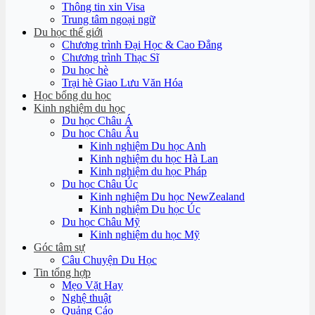
Thông tin xin Visa
Trung tâm ngoại ngữ
Du học thế giới
Chương trình Đại Học & Cao Đẳng
Chương trình Thạc Sĩ
Du học hè
Trại hè Giao Lưu Văn Hóa
Học bổng du học
Kinh nghiệm du học
Du học Châu Á
Du học Châu Âu
Kinh nghiệm Du học Anh
Kinh nghiệm du học Hà Lan
Kinh nghiệm du học Pháp
Du học Châu Úc
Kinh nghiệm Du học NewZealand
Kinh nghiệm Du học Úc
Du học Châu Mỹ
Kinh nghiệm du học Mỹ
Góc tâm sự
Câu Chuyện Du Học
Tin tổng hợp
Mẹo Vặt Hay
Nghệ thuật
Quảng Cáo