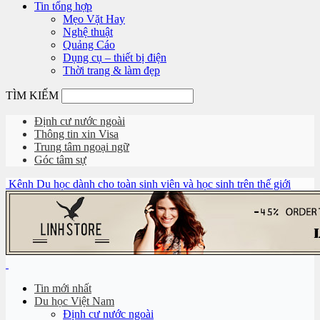
Tin tổng hợp
Mẹo Vặt Hay
Nghệ thuật
Quảng Cáo
Dụng cụ – thiết bị điện
Thời trang & làm đẹp
TÌM KIẾM
Định cư nước ngoài
Thông tin xin Visa
Trung tâm ngoại ngữ
Góc tâm sự
Kênh Du học dành cho toàn sinh viên và học sinh trên thế giới
Tin mới nhất
Du học Việt Nam
Định cư nước ngoài