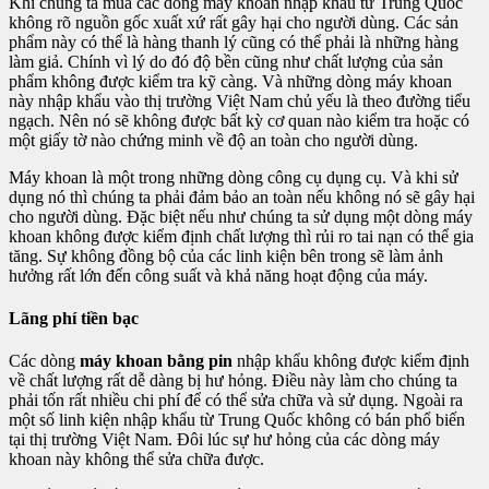
Khi chúng ta mua các dòng máy khoan nhập khẩu từ Trung Quốc
không rõ nguồn gốc xuất xứ rất gây hại cho người dùng. Các sản
phẩm này có thể là hàng thanh lý cũng có thể phải là những hàng
làm giả. Chính vì lý do đó độ bền cũng như chất lượng của sản
phẩm không được kiểm tra kỹ càng. Và những dòng máy khoan
này nhập khẩu vào thị trường Việt Nam chủ yếu là theo đường tiểu
ngạch. Nên nó sẽ không được bất kỳ cơ quan nào kiểm tra hoặc có
một giấy tờ nào chứng minh về độ an toàn cho người dùng.
Máy khoan là một trong những dòng công cụ dụng cụ. Và khi sử
dụng nó thì chúng ta phải đảm bảo an toàn nếu không nó sẽ gây hại
cho người dùng. Đặc biệt nếu như chúng ta sử dụng một dòng máy
khoan không được kiểm định chất lượng thì rủi ro tai nạn có thể gia
tăng. Sự không đồng bộ của các linh kiện bên trong sẽ làm ảnh
hưởng rất lớn đến công suất và khả năng hoạt động của máy.
Lãng phí tiền bạc
Các dòng
máy khoan bằng pin
nhập khẩu không được kiểm định
về chất lượng rất dễ dàng bị hư hỏng. Điều này làm cho chúng ta
phải tốn rất nhiều chi phí để có thể sửa chữa và sử dụng. Ngoài ra
một số linh kiện nhập khẩu từ Trung Quốc không có bán phổ biến
tại thị trường Việt Nam. Đôi lúc sự hư hỏng của các dòng máy
khoan này không thể sửa chữa được.