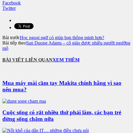
Facebook
Twitter
Bài trước
Học ngoại ngữ có giúp bạn thông minh hơn?
Bài tiếp theo
San Duong Adams – cô giáo được nhiều người ngưỡng
mộ
BÀI VIẾT LIÊN QUAN
XEM THÊM
Mua máy mài cầm tay Makita chính hãng vì sao
nên mua?
Cuộc sống có rất nhiều thứ phải làm, các bạn trẻ
đừng sống chậm nữa