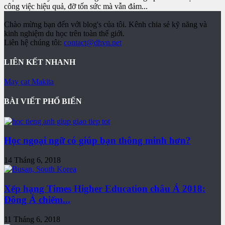
công việc hiệu quả, đỡ tốn sức mà vẫn đảm...
Chào mừng bạn đến với blog's của tôi. Kênh chia sẻ kỹ năng và
kinh nghiệm du học trên toàn thế giới.
Liên hệ chúng tôi:
contact@dhvn.net
LIÊN KẾT NHANH
May cat Makita
BÀI VIẾT PHỔ BIẾN
Học ngoại ngữ có giúp bạn thông minh hơn?
14 Tháng 6, 2018
Xếp hạng Times Higher Education châu Á 2018:
Đông Á chiếm...
11 Tháng 6, 2018