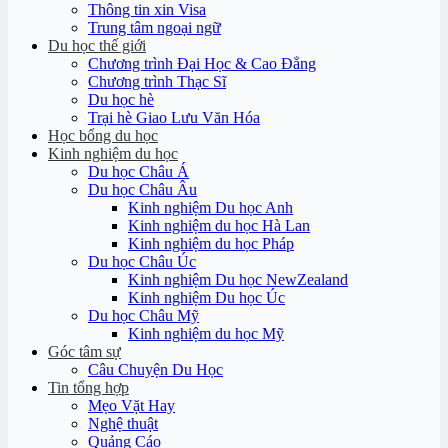
Thông tin xin Visa
Trung tâm ngoại ngữ
Du học thế giới
Chương trình Đại Học & Cao Đẳng
Chương trình Thạc Sĩ
Du học hè
Trại hè Giao Lưu Văn Hóa
Học bổng du học
Kinh nghiệm du học
Du học Châu Á
Du học Châu Âu
Kinh nghiệm Du học Anh
Kinh nghiệm du học Hà Lan
Kinh nghiệm du học Pháp
Du học Châu Úc
Kinh nghiệm Du học NewZealand
Kinh nghiệm Du học Úc
Du học Châu Mỹ
Kinh nghiệm du học Mỹ
Góc tâm sự
Câu Chuyện Du Học
Tin tổng hợp
Mẹo Vặt Hay
Nghệ thuật
Quảng Cáo