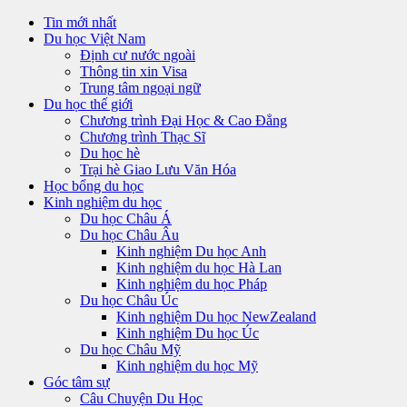
Tin mới nhất
Du học Việt Nam
Định cư nước ngoài
Thông tin xin Visa
Trung tâm ngoại ngữ
Du học thế giới
Chương trình Đại Học & Cao Đẳng
Chương trình Thạc Sĩ
Du học hè
Trại hè Giao Lưu Văn Hóa
Học bổng du học
Kinh nghiệm du học
Du học Châu Á
Du học Châu Âu
Kinh nghiệm Du học Anh
Kinh nghiệm du học Hà Lan
Kinh nghiệm du học Pháp
Du học Châu Úc
Kinh nghiệm Du học NewZealand
Kinh nghiệm Du học Úc
Du học Châu Mỹ
Kinh nghiệm du học Mỹ
Góc tâm sự
Câu Chuyện Du Học