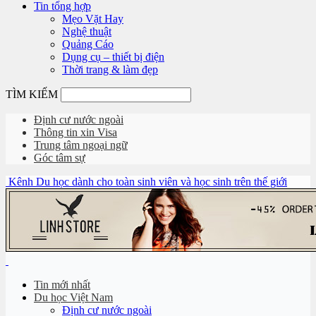
Tin tổng hợp
Mẹo Vặt Hay
Nghệ thuật
Quảng Cáo
Dụng cụ – thiết bị điện
Thời trang & làm đẹp
TÌM KIẾM
Định cư nước ngoài
Thông tin xin Visa
Trung tâm ngoại ngữ
Góc tâm sự
Kênh Du học dành cho toàn sinh viên và học sinh trên thế giới
Tin mới nhất
Du học Việt Nam
Định cư nước ngoài