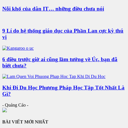
Nỗi khổ của dân IT… những điều chưa nói
9 Lí do hệ thống giáo dục của Phần Lan cực kỳ thú
vị
6 điều trước giờ ai cũng lầm tưởng về Úc, bạn đã
biết chưa?
Khi Đi Du Học Phương Pháp Học Tập Tốt Nhất Là
Gì?
- Quảng Cáo -
BÀI VIẾT MỚI NHẤT