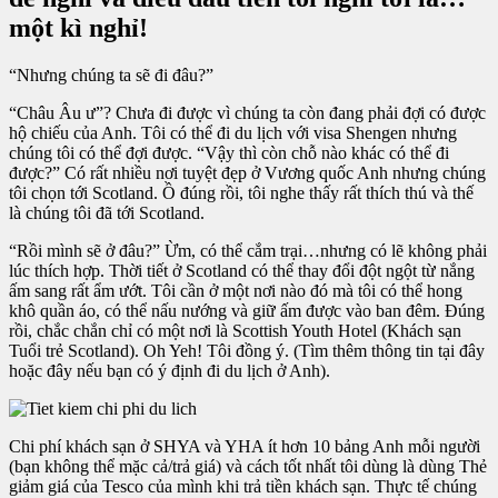
một kì nghỉ!
“Nhưng chúng ta sẽ đi đâu?”
“Châu Âu ư”? Chưa đi được vì chúng ta còn đang phải đợi có được
hộ chiếu của Anh. Tôi có thể đi du lịch với visa Shengen nhưng
chúng tôi có thể đợi được. “Vậy thì còn chỗ nào khác có thể đi
được?” Có rất nhiều nơi tuyệt đẹp ở Vương quốc Anh nhưng chúng
tôi chọn tới Scotland. Ồ đúng rồi, tôi nghe thấy rất thích thú và thế
là chúng tôi đã tới Scotland.
“Rồi mình sẽ ở đâu?” Ừm, có thể cắm trại…nhưng có lẽ không phải
lúc thích hợp. Thời tiết ở Scotland có thể thay đổi đột ngột từ nắng
ấm sang rất ẩm ướt. Tôi cần ở một nơi nào đó mà tôi có thể hong
khô quần áo, có thể nấu nướng và giữ ấm được vào ban đêm. Đúng
rồi, chắc chắn chỉ có một nơi là Scottish Youth Hotel (Khách sạn
Tuổi trẻ Scotland). Oh Yeh! Tôi đồng ý. (Tìm thêm thông tin tại đây
hoặc đây nếu bạn có ý định đi du lịch ở Anh).
Chi phí khách sạn ở SHYA và YHA ít hơn 10 bảng Anh mỗi người
(bạn không thể mặc cả/trả giá) và cách tốt nhất tôi dùng là dùng Thẻ
giảm giá của Tesco của mình khi trả tiền khách sạn. Thực tế chúng