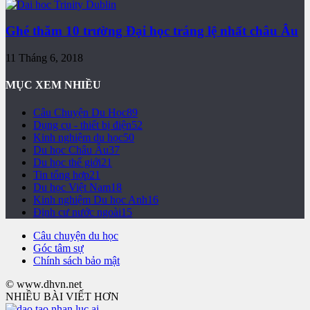
Ghé thăm 10 trường Đại học tráng lệ nhất châu Âu
11 Tháng 6, 2018
MỤC XEM NHIỀU
Câu Chuyện Du Học
89
Dụng cụ - thiết bị điện
52
Kinh nghiệm du học
50
Du học Châu Âu
37
Du học thế giới
21
Tin tổng hợp
21
Du học Việt Nam
18
Kinh nghiệm Du học Anh
16
Định cư nước ngoài
15
Câu chuyện du học
Góc tâm sự
Chính sách bảo mật
© www.dhvn.net
NHIỀU BÀI VIẾT HƠN