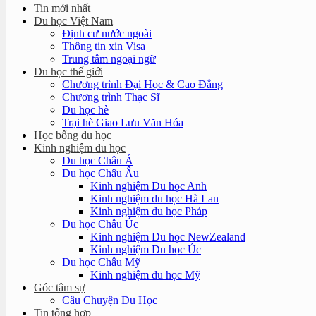
Tin mới nhất
Du học Việt Nam
Định cư nước ngoài
Thông tin xin Visa
Trung tâm ngoại ngữ
Du học thế giới
Chương trình Đại Học & Cao Đẳng
Chương trình Thạc Sĩ
Du học hè
Trại hè Giao Lưu Văn Hóa
Học bổng du học
Kinh nghiệm du học
Du học Châu Á
Du học Châu Âu
Kinh nghiệm Du học Anh
Kinh nghiệm du học Hà Lan
Kinh nghiệm du học Pháp
Du học Châu Úc
Kinh nghiệm Du học NewZealand
Kinh nghiệm Du học Úc
Du học Châu Mỹ
Kinh nghiệm du học Mỹ
Góc tâm sự
Câu Chuyện Du Học
Tin tổng hợp