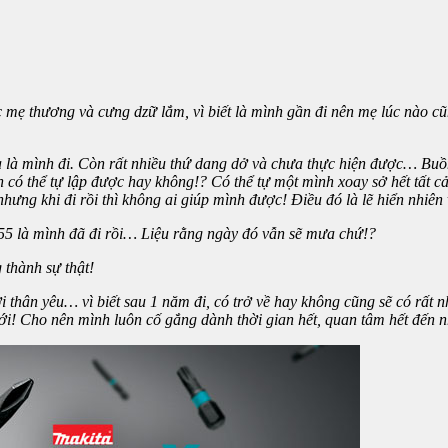
mẹ thương và cưng dzữ lắm, vì biết là mình gần đi nên mẹ lúc nào c
à mình đi. Còn rất nhiều thứ dang dở và chưa thực hiện được… Buồn l
h có thể tự lập được hay không!? Có thể tự một mình xoay sở hết tất c
ưng khi đi rồi thì không ai giúp mình được! Điều đó là lẽ hiển nhiên v
:55 là mình đã đi rồi… Liệu rằng ngày đó vẫn sẽ mưa chứ!?
thành sự thật!
 thân yêu… vì biết sau 1 năm đi, có trở về hay không cũng sẽ có rất nh
 tới! Cho nên mình luôn cố gắng dành thời gian hết, quan tâm hết đế