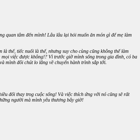
ũng quan tâm đến mình! Lâu lâu lại hỏi muốn ăn món gì để mẹ làm
à thế, tiếc nuối là thế, nhưng suy cho cùng cũng không thể làm
ả mọi việc được không!? Vì trước giờ mình sống trong gia đình, có ba
à mình đôi chút lo lắng về chuyến hành trình sắp tới.
iều đổi thay trog cuộc sống! Và việc thích ứng với nó cũng sẽ rất
n những người mà mình yêu thương bây giờ!