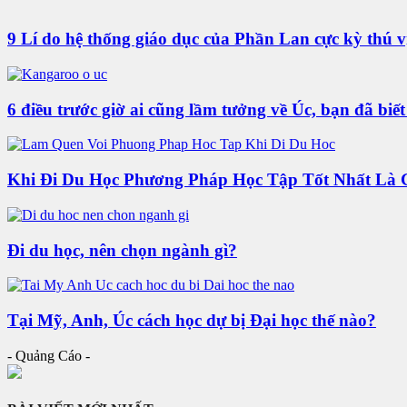
9 Lí do hệ thống giáo dục của Phần Lan cực kỳ thú v
6 điều trước giờ ai cũng lầm tưởng về Úc, bạn đã biế
Khi Đi Du Học Phương Pháp Học Tập Tốt Nhất Là 
Đi du học, nên chọn ngành gì?
Tại Mỹ, Anh, Úc cách học dự bị Đại học thế nào?
- Quảng Cáo -