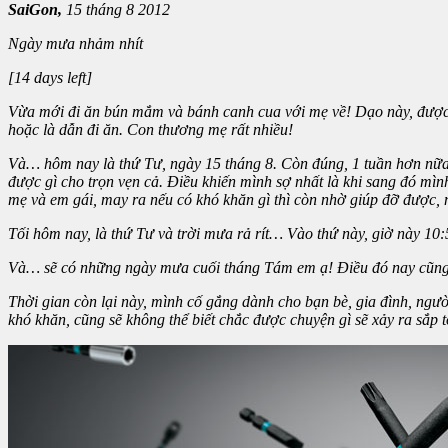
SaiGon,
15 tháng 8 2012
Ngày mưa nhảm nhít
[14 days left]
Vừa mới đi ăn bún mắm và bánh canh cua với mẹ về! Dạo này, được 
hoặc là dẫn đi ăn. Con thương mẹ rất nhiều!
Và… hôm nay là thứ Tư, ngày 15 tháng 8. Còn đúng, 1 tuần hơn nữa l
được gì cho trọn vẹn cả. Điều khiến mình sợ nhất là khi sang đó mìn
mẹ và em gái, may ra nếu có khó khăn gì thì còn nhờ giúp đỡ được, nh
Tối hôm nay, là thứ Tư và trời mưa rả rít… Vào thứ này, giờ này 10
Và… sẽ có những ngày mưa cuối tháng Tám em ạ! Điều đó nay cũng 
Thời gian còn lại này, mình cố gắng dành cho bạn bè, gia đình, người
khó khăn, cũng sẽ không thể biết chắc được chuyện gì sẽ xảy ra sắp