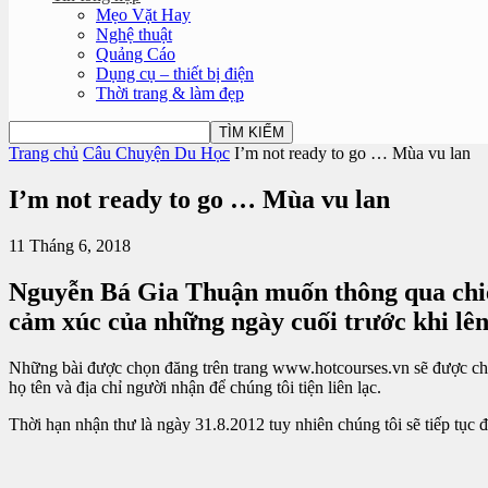
Mẹo Vặt Hay
Nghệ thuật
Quảng Cáo
Dụng cụ – thiết bị điện
Thời trang & làm đẹp
Trang chủ
Câu Chuyện Du Học
I’m not ready to go … Mùa vu lan
I’m not ready to go … Mùa vu lan
11 Tháng 6, 2018
Nguyễn Bá Gia Thuận muốn thông qua chiế
cảm xúc của những ngày cuối trước khi lê
Những bài được chọn đăng trên trang www.hotcourses.vn sẽ được chúng
họ tên và địa chỉ người nhận để chúng tôi tiện liên lạc.
Thời hạn nhận thư là ngày 31.8.2012 tuy nhiên chúng tôi sẽ tiếp tục 