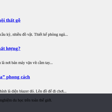
nội thất gỗ
cầu kỳ, nhiều đồ vật. Thiết kế phòng ngủ...
hất lượng?
 là nơi bán máy vặn vít cầm tay...
óa” phong cách
ính là diện blazer đó. Lên đồ để đi chơi...
nghiệm du học trên toàn thế giới.