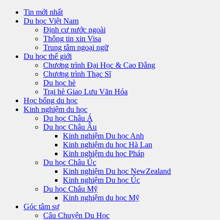
Tin mới nhất
Du học Việt Nam
Định cư nước ngoài
Thông tin xin Visa
Trung tâm ngoại ngữ
Du học thế giới
Chương trình Đại Học & Cao Đẳng
Chương trình Thạc Sĩ
Du học hè
Trại hè Giao Lưu Văn Hóa
Học bổng du học
Kinh nghiệm du học
Du học Châu Á
Du học Châu Âu
Kinh nghiệm Du học Anh
Kinh nghiệm du học Hà Lan
Kinh nghiệm du học Pháp
Du học Châu Úc
Kinh nghiệm Du học NewZealand
Kinh nghiệm Du học Úc
Du học Châu Mỹ
Kinh nghiệm du học Mỹ
Góc tâm sự
Câu Chuyện Du Học