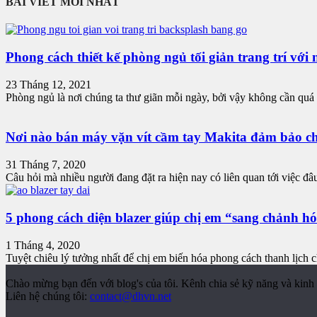
BÀI VIẾT MỚI NHẤT
Phong cách thiết kế phòng ngủ tối giản trang trí với 
23 Tháng 12, 2021
Phòng ngủ là nơi chúng ta thư giãn mỗi ngày, bởi vậy không cần quá 
Nơi nào bán máy vặn vít cầm tay Makita đảm bảo c
31 Tháng 7, 2020
Câu hỏi mà nhiều người đang đặt ra hiện nay có liên quan tới việc đâu
5 phong cách diện blazer giúp chị em “sang chảnh h
1 Tháng 4, 2020
Tuyệt chiêu lý tưởng nhất để chị em biến hóa phong cách thanh lịch ch
Chào mừng bạn đến với blog's của tôi. Kênh chia sẻ kỹ năng và kinh 
Liên hệ chúng tôi:
contact@dhvn.net