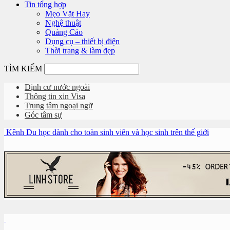
Tin tổng hợp
Mẹo Vặt Hay
Nghệ thuật
Quảng Cáo
Dụng cụ – thiết bị điện
Thời trang & làm đẹp
TÌM KIẾM
Định cư nước ngoài
Thông tin xin Visa
Trung tâm ngoại ngữ
Góc tâm sự
Kênh Du học dành cho toàn sinh viên và học sinh trên thế giới