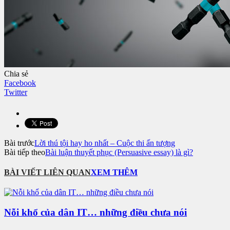
Chia sẻ
Facebook
Twitter
Bài trước
Lời thú tội hay ho nhất – Cuộc thi ấn tượng
Bài tiếp theo
Bài luận thuyết phục (Persuasive essay) là gì?
BÀI VIẾT LIÊN QUAN
XEM THÊM
Nỗi khổ của dân IT… những điều chưa nói