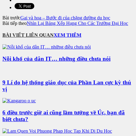
Bài trước
Gai và hoa – Bước đi của chặng đường du học
Bài tiếp theo
Nhìn Lại Bảng Xếp Hạng Cho Các Trường Đại Học
BÀI VIẾT LIÊN QUAN
XEM THÊM
Nỗi khổ của dân IT… những điều chưa nói
9 Lí do hệ thống giáo dục của Phần Lan cực kỳ thú
vị
6 điều trước giờ ai cũng lầm tưởng về Úc, bạn đã
biết chưa?