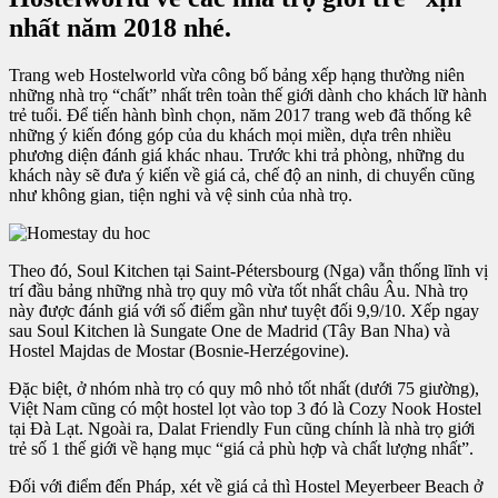
nhất năm 2018 nhé.
Trang web Hostelworld vừa công bố bảng xếp hạng thường niên
những nhà trọ “chất” nhất trên toàn thế giới dành cho khách lữ hành
trẻ tuổi. Để tiến hành bình chọn, năm 2017 trang web đã thống kê
những ý kiến đóng góp của du khách mọi miền, dựa trên nhiều
phương diện đánh giá khác nhau. Trước khi trả phòng, những du
khách này sẽ đưa ý kiến về giá cả, chế độ an ninh, di chuyển cũng
như không gian, tiện nghi và vệ sinh của nhà trọ.
Theo đó, Soul Kitchen tại Saint-Pétersbourg (Nga) vẫn thống lĩnh vị
trí đầu bảng những nhà trọ quy mô vừa tốt nhất châu Âu. Nhà trọ
này được đánh giá với số điểm gần như tuyệt đối 9,9/10. Xếp ngay
sau Soul Kitchen là Sungate One de Madrid (Tây Ban Nha) và
Hostel Majdas de Mostar (Bosnie-Herzégovine).
Đặc biệt, ở nhóm nhà trọ có quy mô nhỏ tốt nhất (dưới 75 giường),
Việt Nam cũng có một hostel lọt vào top 3 đó là Cozy Nook Hostel
tại Đà Lạt. Ngoài ra, Dalat Friendly Fun cũng chính là nhà trọ giới
trẻ số 1 thế giới về hạng mục “giá cả phù hợp và chất lượng nhất”.
Đối với điểm đến Pháp, xét về giá cả thì Hostel Meyerbeer Beach ở