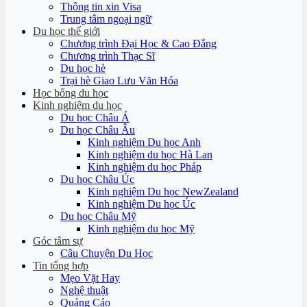
Thông tin xin Visa
Trung tâm ngoại ngữ
Du học thế giới
Chương trình Đại Học & Cao Đẳng
Chương trình Thạc Sĩ
Du học hè
Trại hè Giao Lưu Văn Hóa
Học bổng du học
Kinh nghiệm du học
Du học Châu Á
Du học Châu Âu
Kinh nghiệm Du học Anh
Kinh nghiệm du học Hà Lan
Kinh nghiệm du học Pháp
Du học Châu Úc
Kinh nghiệm Du học NewZealand
Kinh nghiệm Du học Úc
Du học Châu Mỹ
Kinh nghiệm du học Mỹ
Góc tâm sự
Câu Chuyện Du Học
Tin tổng hợp
Mẹo Vặt Hay
Nghệ thuật
Quảng Cáo