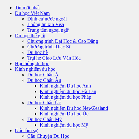
Tin mới nhất
Du học Việt Nam
Định cư nước ngoài
Thông tin xin Visa
Trung tâm ngoại ngữ
Du học thế giới
Chương trình Đại Học & Cao Đẳng
Chương trình Thạc Sĩ
Du học hè
Trại hè Giao Lưu Văn Hóa
Học bổng du học
Kinh nghiệm du học
Du học Châu Á
Du học Châu Âu
Kinh nghiệm Du học Anh
Kinh nghiệm du học Hà Lan
Kinh nghiệm du học Pháp
Du học Châu Úc
Kinh nghiệm Du học NewZealand
Kinh nghiệm Du học Úc
Du học Châu Mỹ
Kinh nghiệm du học Mỹ
Góc tâm sự
Câu Chuyện Du Học