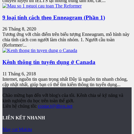
chuyên luyện thi IELTS tại những trung tâm lớn, các...
9 loại tính cách theo Enneagram (Phần 1)
26 Tháng 8, 2020
Tương ứng với chín điểm trên biểu tượng Enneagram, mô hình này
chia tính cách con người làm chín nhóm. 1. Người cầu toàn
(Reformer/...
Kênh thông tin tuyển dụng ở Canada
11 Tháng 6, 2018
Internet, nguồn tin quan trọng nhất Đây là nguồn tin nhanh chóng,
cập nhật nhất, giúp bạn có thể tìm kiếm thông tin tuyển dụng...
Chào mừng bạn đến với blog's của tôi. Kênh chia sẻ kỹ năng và
kinh nghiệm du học trên toàn thế giới.
Liên hệ chúng tôi:
contact@dhvn.net
LIÊN KẾT NHANH
May cat Makita