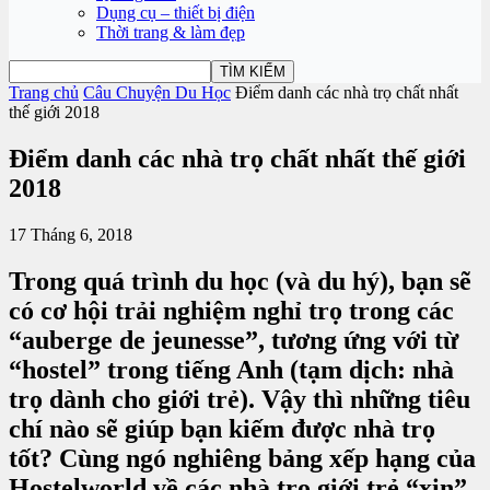
Dụng cụ – thiết bị điện
Thời trang & làm đẹp
Trang chủ
Câu Chuyện Du Học
Điểm danh các nhà trọ chất nhất
thế giới 2018
Điểm danh các nhà trọ chất nhất thế giới
2018
17 Tháng 6, 2018
Trong quá trình du học (và du hý), bạn sẽ
có cơ hội trải nghiệm nghỉ trọ trong các
“auberge de jeunesse”, tương ứng với từ
“hostel” trong tiếng Anh (tạm dịch: nhà
trọ dành cho giới trẻ). Vậy thì những tiêu
chí nào sẽ giúp bạn kiếm được nhà trọ
tốt? Cùng ngó nghiêng bảng xếp hạng của
Hostelworld về các nhà trọ giới trẻ “xịn”