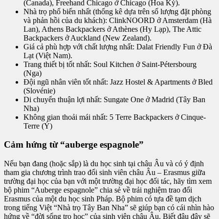
(Canada), Freehand Chicago ở Chicago (Hoa Kỳ).
Nhà trọ phổ biến nhất (thống kê dựa trên số lượng đặt phòng
và phản hồi của du khách): ClinkNOORD ở Amsterdam (Hà
Lan), Athens Backpackers ở Athènes (Hy Lạp), The Attic
Backpackers ở Auckland (New Zealand).
Giá cả phù hợp với chất lượng nhất: Dalat Friendly Fun ở Đà
Lạt (Việt Nam).
Trang thiết bị tốt nhất: Soul Kitchen ở Saint-Pétersbourg
(Nga)
Đội ngũ nhân viên tốt nhất: Jazz Hostel & Apartments ở Bled
(Slovénie)
Di chuyển thuận lợi nhất: Sungate One ở Madrid (Tây Ban
Nha)
Không gian thoải mái nhất: 5 Terre Backpackers ở Cinque-
Terre (Ý)
Cảm hứng từ “auberge espagnole”
Nếu bạn đang (hoặc sắp) là du học sinh tại châu Âu và có ý định
tham gia chương trình trao đổi sinh viên châu Âu – Erasmus giữa
trường đại học của bạn với một trường đại học đối tác, hãy tìm xem
bộ phim “Auberge espagnole” chia sẻ về trải nghiệm trao đổi
Erasmus của một du học sinh Pháp. Bộ phim có tựa đề tạm dịch
trong tiếng Việt “Nhà trọ Tây Ban Nha” sẽ giúp bạn có cái nhìn hào
hứng về “đời sống trọ học” của sinh viên châu Âu. Biết đâu đây sẽ