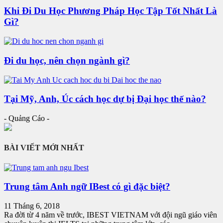
Khi Đi Du Học Phương Pháp Học Tập Tốt Nhất Là
Gì?
Đi du học, nên chọn ngành gì?
Tại Mỹ, Anh, Úc cách học dự bị Đại học thế nào?
- Quảng Cáo -
BÀI VIẾT MỚI NHẤT
Trung tâm Anh ngữ IBest có gì đặc biệt?
11 Tháng 6, 2018
Ra đời từ 4 năm về trước, IBEST VIETNAM với đội ngũ giáo viên