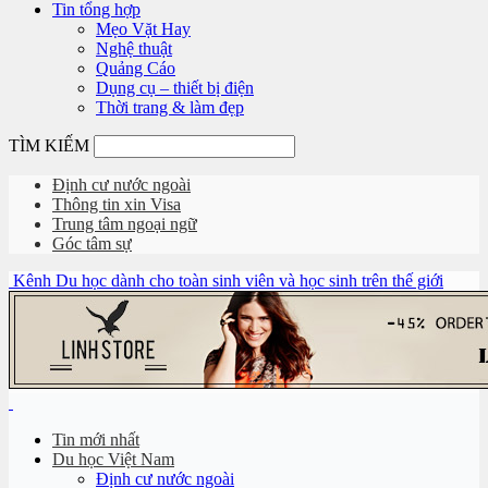
Tin tổng hợp
Mẹo Vặt Hay
Nghệ thuật
Quảng Cáo
Dụng cụ – thiết bị điện
Thời trang & làm đẹp
TÌM KIẾM
Định cư nước ngoài
Thông tin xin Visa
Trung tâm ngoại ngữ
Góc tâm sự
Kênh Du học dành cho toàn sinh viên và học sinh trên thế giới
Tin mới nhất
Du học Việt Nam
Định cư nước ngoài