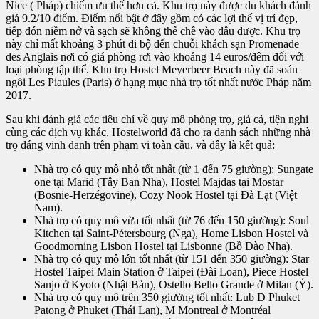
Nice ( Pháp) chiếm ưu thế hơn cả. Khu trọ này được du khách đánh
giá 9.2/10 điểm. Điểm nổi bật ở đây gồm có các lợi thế vị trí đẹp,
tiếp đón niềm nở và sạch sẽ không thể chê vào đâu được. Khu trọ
này chỉ mất khoảng 3 phút đi bộ đến chuỗi khách sạn Promenade
des Anglais nơi có giá phòng rơi vào khoảng 14 euros/đêm đối với
loại phòng tập thể. Khu trọ Hostel Meyerbeer Beach này đã soán
ngôi Les Piaules (Paris) ở hạng mục nhà trọ tốt nhất nước Pháp năm
2017.
Sau khi đánh giá các tiêu chí về quy mô phòng trọ, giá cả, tiện nghi
cùng các dịch vụ khác, Hostelworld đã cho ra danh sách những nhà
trọ đáng vinh danh trên phạm vi toàn cầu, và đây là kết quả:
Nhà trọ có quy mô nhỏ tốt nhất (từ 1 đến 75 giường): Sungate
one tại Marid (Tây Ban Nha), Hostel Majdas tại Mostar
(Bosnie-Herzégovine), Cozy Nook Hostel tại Đà Lạt (Việt
Nam).
Nhà trọ có quy mô vừa tốt nhất (từ 76 đến 150 giường): Soul
Kitchen tại Saint-Pétersbourg (Nga), Home Lisbon Hostel và
Goodmorning Lisbon Hostel tại Lisbonne (Bồ Đào Nha).
Nhà trọ có quy mô lớn tốt nhất (từ 151 đến 350 giường): Star
Hostel Taipei Main Station ở Taipei (Đài Loan), Piece Hostel
Sanjo ở Kyoto (Nhật Bản), Ostello Bello Grande ở Milan (Ý).
Nhà trọ có quy mô trên 350 giường tốt nhất: Lub D Phuket
Patong ở Phuket (Thái Lan), M Montreal ở Montréal