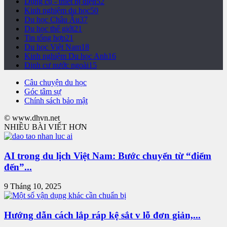
Dụng cụ - thiết bị điện
52
Kinh nghiệm du học
50
Du học Châu Âu
37
Du học thế giới
21
Tin tổng hợp
21
Du học Việt Nam
18
Kinh nghiệm Du học Anh
16
Định cư nước ngoài
15
Câu chuyện du học
Góc tâm sự
Chính sách bảo mật
© www.dhvn.net
NHIỀU BÀI VIẾT HƠN
AI trong du lịch Việt Nam: Bước chuyển từ “điểm
đến”...
9 Tháng 10, 2025
Hướng dẫn cách lắp ráp kệ sắt v lỗ đơn giản,...