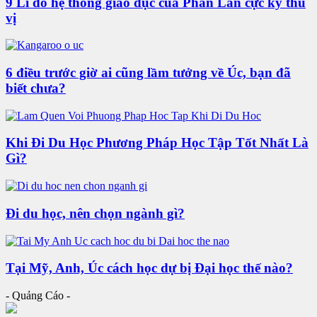
9 Lí do hệ thống giáo dục của Phần Lan cực kỳ thú
vị
6 điều trước giờ ai cũng lầm tưởng về Úc, bạn đã
biết chưa?
Khi Đi Du Học Phương Pháp Học Tập Tốt Nhất Là
Gì?
Đi du học, nên chọn ngành gì?
Tại Mỹ, Anh, Úc cách học dự bị Đại học thế nào?
- Quảng Cáo -