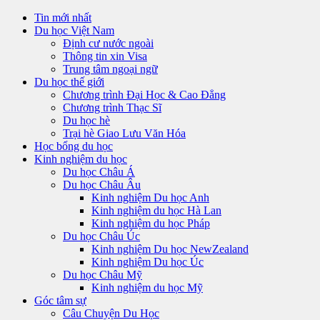
Tin mới nhất
Du học Việt Nam
Định cư nước ngoài
Thông tin xin Visa
Trung tâm ngoại ngữ
Du học thế giới
Chương trình Đại Học & Cao Đẳng
Chương trình Thạc Sĩ
Du học hè
Trại hè Giao Lưu Văn Hóa
Học bổng du học
Kinh nghiệm du học
Du học Châu Á
Du học Châu Âu
Kinh nghiệm Du học Anh
Kinh nghiệm du học Hà Lan
Kinh nghiệm du học Pháp
Du học Châu Úc
Kinh nghiệm Du học NewZealand
Kinh nghiệm Du học Úc
Du học Châu Mỹ
Kinh nghiệm du học Mỹ
Góc tâm sự
Câu Chuyện Du Học