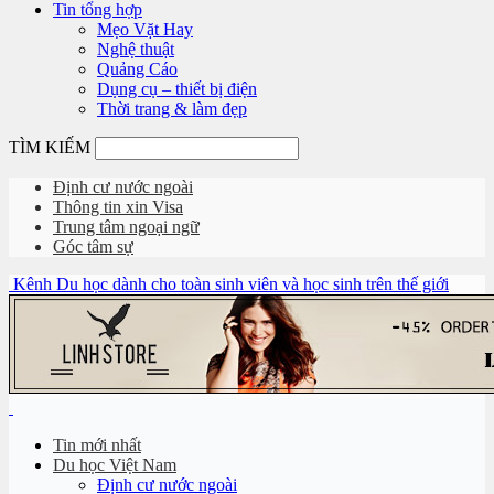
Tin tổng hợp
Mẹo Vặt Hay
Nghệ thuật
Quảng Cáo
Dụng cụ – thiết bị điện
Thời trang & làm đẹp
TÌM KIẾM
Định cư nước ngoài
Thông tin xin Visa
Trung tâm ngoại ngữ
Góc tâm sự
Kênh Du học dành cho toàn sinh viên và học sinh trên thế giới
Tin mới nhất
Du học Việt Nam
Định cư nước ngoài