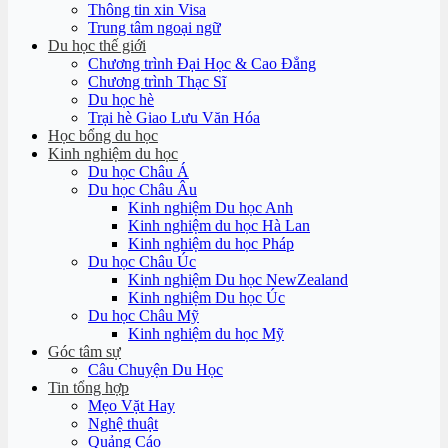
Thông tin xin Visa
Trung tâm ngoại ngữ
Du học thế giới
Chương trình Đại Học & Cao Đẳng
Chương trình Thạc Sĩ
Du học hè
Trại hè Giao Lưu Văn Hóa
Học bổng du học
Kinh nghiệm du học
Du học Châu Á
Du học Châu Âu
Kinh nghiệm Du học Anh
Kinh nghiệm du học Hà Lan
Kinh nghiệm du học Pháp
Du học Châu Úc
Kinh nghiệm Du học NewZealand
Kinh nghiệm Du học Úc
Du học Châu Mỹ
Kinh nghiệm du học Mỹ
Góc tâm sự
Câu Chuyện Du Học
Tin tổng hợp
Mẹo Vặt Hay
Nghệ thuật
Quảng Cáo