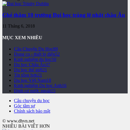
Ghé thăm 10 trường Đại học tráng lệ nhất châu Âu
11 Tháng 6, 2018
MỤC XEM NHIỀU
Câu Chuyện Du Học
89
Dụng cụ - thiết bị điện
52
Kinh nghiệm du học
50
Du học Châu Âu
37
Du học thế giới
21
Tin tổng hợp
21
Du học Việt Nam
18
Kinh nghiệm Du học Anh
16
Định cư nước ngoài
15
Câu chuyện du học
Góc tâm sự
Chính sách bảo mật
© www.dhvn.net
NHIỀU BÀI VIẾT HƠN