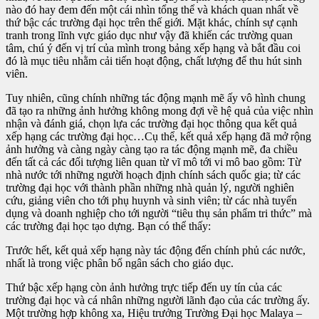
nào đó hay đem đến một cái nhìn tổng thể và khách quan nhất về
thứ bậc các trường đại học trên thế giới. Mặt khác, chính sự cạnh
tranh trong lĩnh vực giáo dục như vậy đã khiến các trường quan
tâm, chú ý đến vị trí của mình trong bảng xếp hạng và bắt đầu coi
đó là mục tiêu nhằm cải tiến hoạt động, chất lượng để thu hút sinh
viên.
Tuy nhiên, cũng chính những tác động mạnh mẽ ấy vô hình chung
đã tạo ra những ảnh hưởng không mong đợi về hệ quả của việc nhìn
nhận và đánh giá, chọn lựa các trường đại học thông qua kết quả
xếp hạng các trường đại học…Cụ thể, kết quả xếp hạng đã mở rộng
ảnh hưởng và càng ngày càng tạo ra tác động mạnh mẽ, đa chiều
đến tất cả các đối tượng liên quan từ vĩ mô tới vi mô bao gồm: Từ
nhà nước tới những người hoạch định chính sách quốc gia; từ các
trường đại học với thành phần những nhà quản lý, người nghiên
cứu, giảng viên cho tới phụ huynh và sinh viên; từ các nhà tuyển
dụng và doanh nghiệp cho tới người “tiêu thụ sản phẩm tri thức” mà
các trường đại học tạo dựng. Bạn có thể thấy:
Trước hết, kết quả xếp hạng này tác động đến chính phủ các nước,
nhất là trong việc phân bổ ngân sách cho giáo dục.
Thứ bậc xếp hạng còn ảnh hưởng trực tiếp đến uy tín của các
trường đại học và cá nhân những người lãnh đạo của các trường ấy.
Một trường hợp không xa, Hiệu trưởng Trường Đại học Malaya –