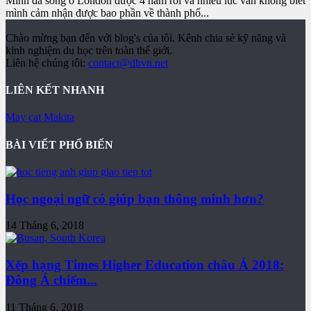
Mình đã sống ở London được 4 năm rồi và nhiều lúc vẫn không biết
mình cảm nhận được bao phần về thành phố...
Chào mừng bạn đến với blog's của tôi. Kênh chia sẻ kỹ năng và
kinh nghiệm du học trên toàn thế giới.
Liên hệ chúng tôi:
contact@dhvn.net
LIÊN KẾT NHANH
May cat Makita
BÀI VIẾT PHỔ BIẾN
Học ngoại ngữ có giúp bạn thông minh hơn?
14 Tháng 6, 2018
Xếp hạng Times Higher Education châu Á 2018:
Đông Á chiếm...
11 Tháng 6, 2018