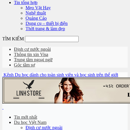
Tin tổng hợp
Mẹo Vặt Hay
Nghệ thuật
Quảng Cáo
Dụng cụ – thiết bị điện
Thời trang & làm đẹp
TÌM KIẾM
Định cư nước ngoài
Thông tin xin Visa
Trung tâm ngoại ngữ
Góc tâm sự
Kênh Du học dành cho toàn sinh viên và học sinh trên thế giới
Tin mới nhất
Du học Việt Nam
Định cư nước ngoài