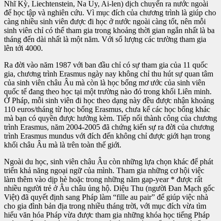
Nhĩ Kỳ, Liechtenstein, Na Uy, Ai-len) dịch chuyển ra nước ngoài
để học tập và nghiên cứu. Vì mục đích của chương trình là giúp cho
càng nhiều sinh viên được đi học ở nước ngoài càng tốt, nên mỗi
sinh viên chỉ có thể tham gia trong khoảng thời gian ngắn nhất là ba
tháng đến dài nhất là một năm. Với số lượng các trường tham gia
lên tới 4000.
Ra đời vào năm 1987 với ban đầu chỉ có sự tham gia của 11 quốc
gia, chương trình Erasmus ngày nay không chỉ thu hút sự quan tâm
của sinh viên châu Âu mà còn là học bổng mơ ước của sinh viên
quốc tế đang theo học tại một trường nào đó trong khối Liên minh.
Ở Pháp, mỗi sinh viên đi học theo dạng này đều được nhận khoảng
110 euros/tháng từ học bổng Erasmus, chưa kể các học bổng khác
mà bạn có quyền được hưởng kèm. Tiếp nối thành công của chương
trình Erasmus, năm 2004-2005 đã chứng kiến sự ra đời của chương
trình Erasmus mundus với đích đến không chỉ được giới hạn trong
khối châu Âu mà là trên toàn thế giới.
Ngoài du học, sinh viên châu Âu còn những lựa chọn khác để phát
triển khả năng ngoại ngữ của mình. Tham gia những cơ hội việc
làm thêm vào dịp hè hoặc trong những năm gap-year * được rất
nhiều người trẻ ở Âu châu ủng hộ. Diệu Thu (người Đan Mạch gốc
Việt) đã quyết định sang Pháp làm “fille au pair” để giúp việc nhà
cho gia đình bản địa trong nhiều tháng trời, với mục đích vừa tìm
hiểu văn hóa Pháp vừa được tham gia những khóa học tiếng Pháp