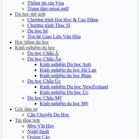
Thông tin xin Visa
Trung tâm ngoại ngữ
Du học thế giới
Chương trình Đại Học & Cao Đẳng
Chương trình Thạc Sĩ
Du học hè
Trại hè Giao Lưu Văn Hóa
Học bổng du học
Kinh nghiệm du học
Du học Châu Á
Du học Châu Âu
Kinh nghiệm Du học Anh
Kinh nghiệm du học Hà Lan
Kinh nghiệm du học Pháp
Du học Châu Úc
Kinh nghiệm Du học NewZealand
Kinh nghiệm Du học Úc
Du học Châu Mỹ
Kinh nghiệm du học Mỹ
Góc tâm sự
Câu Chuyện Du Học
Tin tổng hợp
Mẹo Vặt Hay
Nghệ thuật
Quảng Cáo