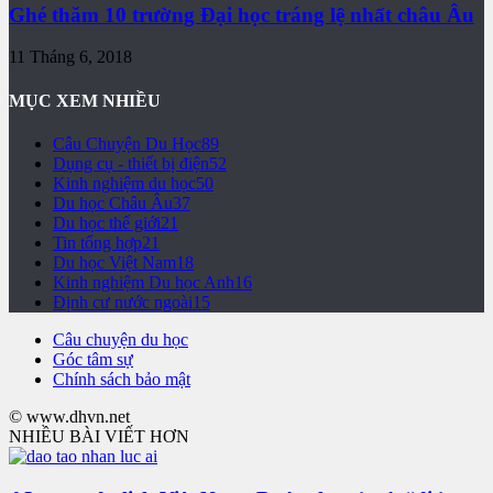
Ghé thăm 10 trường Đại học tráng lệ nhất châu Âu
11 Tháng 6, 2018
MỤC XEM NHIỀU
Câu Chuyện Du Học
89
Dụng cụ - thiết bị điện
52
Kinh nghiệm du học
50
Du học Châu Âu
37
Du học thế giới
21
Tin tổng hợp
21
Du học Việt Nam
18
Kinh nghiệm Du học Anh
16
Định cư nước ngoài
15
Câu chuyện du học
Góc tâm sự
Chính sách bảo mật
© www.dhvn.net
NHIỀU BÀI VIẾT HƠN