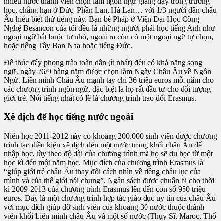
nhiều nước thành viên chọn làm ngôn ngữ giảng dạy trong trường
học, chẳng hạn ở Đức, Phần Lan, Hà Lan… với 1/3 người dân châu
Âu hiểu biết thứ tiếng này. Bạn bè Pháp ở Viện Đại Học Công
Nghệ Besancon của tôi đều là những người phải học tiếng Anh như
ngoại ngữ bắt buộc từ nhỏ, ngoài ra còn có một ngoại ngữ tự chọn,
hoặc tiếng Tây Ban Nha hoặc tiếng Đức.
Để thúc đẩy phong trào toàn dân (ít nhất) đều có khả năng song
ngữ, ngày 26/9 hàng năm được chọn làm Ngày Châu Âu về Ngôn
Ngữ. Liên minh Châu Âu mạnh tay chi 36 triệu euros mỗi năm cho
các chương trình ngôn ngữ, đặc biệt là họ rất đầu tư cho đối tượng
giới trẻ. Nổi tiếng nhất có lẽ là chương trình trao đổi Erasmus.
Xê dịch để học tiếng nước ngoài
Niên học 2011-2012 này có khoảng 200.000 sinh viên được chương
trình tạo điều kiện xê dịch đến một nước trong khối châu Âu để
nhập học, tùy theo độ dài của chương trình mà họ sẽ du học từ một
học kì đến một năm học. Mục đích của chương trình Erasmus là
“giúp giới trẻ châu Âu thay đổi cách nhìn về riêng châu lục của
mình và của thế giới nói chung”. Ngân sách được chuẩn bị cho thời
kì 2009-2013 của chương trình Erasmus lên đến con số 950 triệu
euros. Đây là một chương trình hợp tác giáo dục uy tín của châu Âu
với mục đích giúp đỡ sinh viên của khoảng 30 nước thuộc thành
viên khối Liên minh châu Âu và một số nước (Thụy Sĩ, Maroc, Thổ