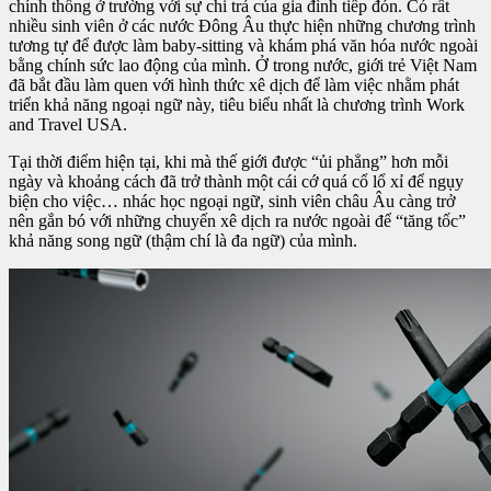
chính thống ở trường với sự chi trả của gia đình tiếp đón. Có rất
nhiều sinh viên ở các nước Đông Âu thực hiện những chương trình
tương tự để được làm baby-sitting và khám phá văn hóa nước ngoài
bằng chính sức lao động của mình. Ở trong nước, giới trẻ Việt Nam
đã bắt đầu làm quen với hình thức xê dịch để làm việc nhằm phát
triển khả năng ngoại ngữ này, tiêu biểu nhất là chương trình Work
and Travel USA.
Tại thời điểm hiện tại, khi mà thế giới được “ủi phẳng” hơn mỗi
ngày và khoảng cách đã trở thành một cái cớ quá cổ lổ xỉ để ngụy
biện cho việc… nhác học ngoại ngữ, sinh viên châu Âu càng trở
nên gắn bó với những chuyến xê dịch ra nước ngoài để “tăng tốc”
khả năng song ngữ (thậm chí là đa ngữ) của mình.