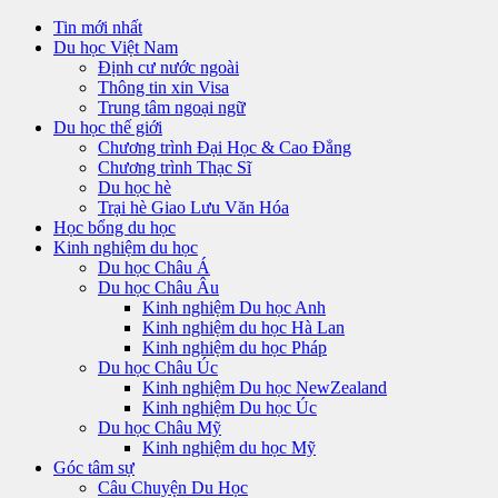
Tin mới nhất
Du học Việt Nam
Định cư nước ngoài
Thông tin xin Visa
Trung tâm ngoại ngữ
Du học thế giới
Chương trình Đại Học & Cao Đẳng
Chương trình Thạc Sĩ
Du học hè
Trại hè Giao Lưu Văn Hóa
Học bổng du học
Kinh nghiệm du học
Du học Châu Á
Du học Châu Âu
Kinh nghiệm Du học Anh
Kinh nghiệm du học Hà Lan
Kinh nghiệm du học Pháp
Du học Châu Úc
Kinh nghiệm Du học NewZealand
Kinh nghiệm Du học Úc
Du học Châu Mỹ
Kinh nghiệm du học Mỹ
Góc tâm sự
Câu Chuyện Du Học