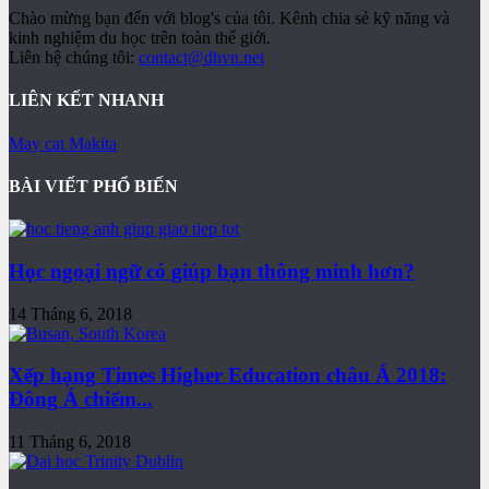
Chào mừng bạn đến với blog's của tôi. Kênh chia sẻ kỹ năng và
kinh nghiệm du học trên toàn thế giới.
Liên hệ chúng tôi:
contact@dhvn.net
LIÊN KẾT NHANH
May cat Makita
BÀI VIẾT PHỔ BIẾN
Học ngoại ngữ có giúp bạn thông minh hơn?
14 Tháng 6, 2018
Xếp hạng Times Higher Education châu Á 2018:
Đông Á chiếm...
11 Tháng 6, 2018