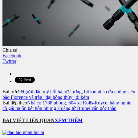
Chia sẻ
Facebook
Twitter
Bài trước
Người dân mỹ hối hả trữ lương, bịt kín nhà cửa chống siêu
bão Florence và trận “đại hồng thủy” đi kèm
Bài tiếp theo
Nhà có 1788 phòng, 604 xe Rolls-Royce, hàng nghìn
cô gái muốn kết hôn nhưng Hoàng tử Brunei vẫn độc thân
BÀI VIẾT LIÊN QUAN
XEM THÊM