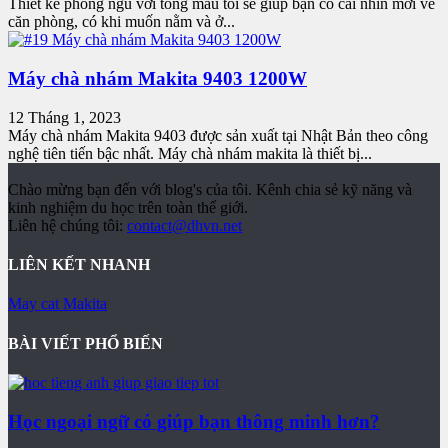
Thiết kế phòng ngủ với tông màu tối sẽ giúp bạn có cái nhìn mới về
căn phòng, có khi muốn nằm và ở...
Máy chà nhám Makita 9403 1200W
12 Tháng 1, 2023
Máy chà nhám Makita 9403 được sản xuất tại Nhật Bản theo công
nghệ tiên tiến bậc nhất. Máy chà nhám makita là thiết bị...
Chào mừng bạn đến với blog's của tôi. Kênh chia sẻ kỹ năng và
kinh nghiệm du học trên toàn thế giới.
Liên hệ chúng tôi:
contact@dhvn.net
LIÊN KẾT NHANH
May cat Makita
BÀI VIẾT PHỔ BIẾN
Học ngoại ngữ có giúp bạn thông minh hơn?