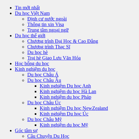
Tin mới nhất
Du học Việt Nam
Định cư nước ngoài
Thông tin xin Visa
Trung tâm ngoại ngữ
Du học thế giới
Chương trình Đại Học & Cao Đẳng
Chương trình Thạc Sĩ
Du học hè
Trại hè Giao Lưu Văn Hóa
Học bổng du học
Kinh nghiệm du học
Du học Châu Á
Du học Châu Âu
Kinh nghiệm Du học Anh
Kinh nghiệm du học Hà Lan
Kinh nghiệm du học Pháp
Du học Châu Úc
Kinh nghiệm Du học NewZealand
Kinh nghiệm Du học Úc
Du học Châu Mỹ
Kinh nghiệm du học Mỹ
Góc tâm sự
Câu Chuyện Du Học