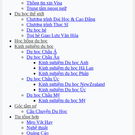
Thông tin xin Visa
Trung tâm ngoại ngữ
Du học thế giới
Chương trình Đại Học & Cao Đẳng
Chương trình Thạc Sĩ
Du học hè
Trại hè Giao Lưu Văn Hóa
Học bổng du học
Kinh nghiệm du học
Du học Châu Á
Du học Châu Âu
Kinh nghiệm Du học Anh
Kinh nghiệm du học Hà Lan
Kinh nghiệm du học Pháp
Du học Châu Úc
Kinh nghiệm Du học NewZealand
Kinh nghiệm Du học Úc
Du học Châu Mỹ
Kinh nghiệm du học Mỹ
Góc tâm sự
Câu Chuyện Du Học
Tin tổng hợp
Mẹo Vặt Hay
Nghệ thuật
Quảng Cáo