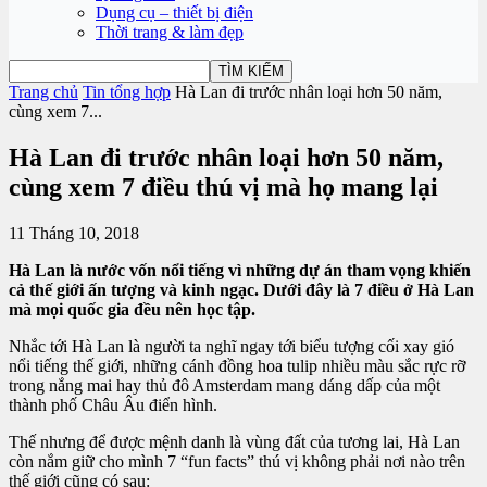
Dụng cụ – thiết bị điện
Thời trang & làm đẹp
Trang chủ
Tin tổng hợp
Hà Lan đi trước nhân loại hơn 50 năm,
cùng xem 7...
Hà Lan đi trước nhân loại hơn 50 năm,
cùng xem 7 điều thú vị mà họ mang lại
11 Tháng 10, 2018
Hà Lan là nước vốn nổi tiếng vì những dự án tham vọng khiến
cả thế giới ấn tượng và kinh ngạc. Dưới đây là 7 điều ở Hà Lan
mà mọi quốc gia đều nên học tập.
Nhắc tới Hà Lan là người ta nghĩ ngay tới biểu tượng cối xay gió
nổi tiếng thế giới, những cánh đồng hoa tulip nhiều màu sắc rực rỡ
trong nắng mai hay thủ đô Amsterdam mang dáng dấp của một
thành phố Châu Âu điển hình.
Thế nhưng để được mệnh danh là vùng đất của tương lai, Hà Lan
còn nắm giữ cho mình 7 “fun facts” thú vị không phải nơi nào trên
thế giới cũng có sau: