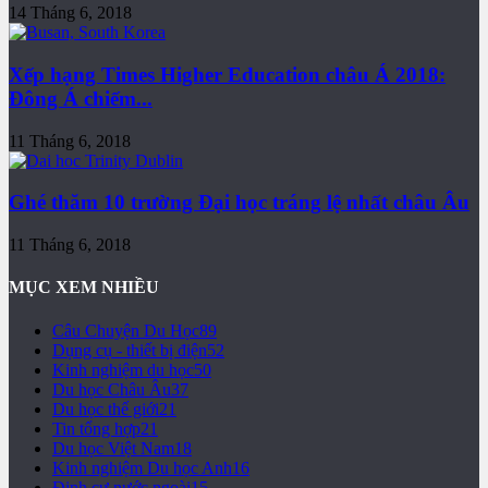
14 Tháng 6, 2018
Xếp hạng Times Higher Education châu Á 2018:
Đông Á chiếm...
11 Tháng 6, 2018
Ghé thăm 10 trường Đại học tráng lệ nhất châu Âu
11 Tháng 6, 2018
MỤC XEM NHIỀU
Câu Chuyện Du Học
89
Dụng cụ - thiết bị điện
52
Kinh nghiệm du học
50
Du học Châu Âu
37
Du học thế giới
21
Tin tổng hợp
21
Du học Việt Nam
18
Kinh nghiệm Du học Anh
16
Định cư nước ngoài
15