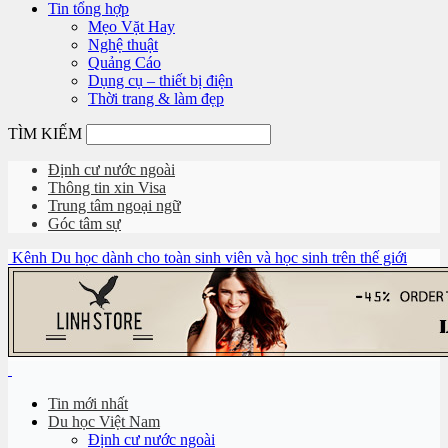
Tin tổng hợp
Mẹo Vặt Hay
Nghệ thuật
Quảng Cáo
Dụng cụ – thiết bị điện
Thời trang & làm đẹp
TÌM KIẾM
Định cư nước ngoài
Thông tin xin Visa
Trung tâm ngoại ngữ
Góc tâm sự
Kênh Du học dành cho toàn sinh viên và học sinh trên thế giới
Tin mới nhất
Du học Việt Nam
Định cư nước ngoài