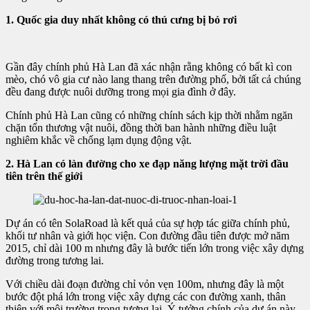
1. Quốc gia duy nhất không có thú cưng bị bỏ rơi
Gần đây chính phủ Hà Lan đã xác nhận rằng không có bất kì con
mèo, chó vô gia cư nào lang thang trên đường phố, bởi tất cả chúng
đều đang được nuôi dưỡng trong mọi gia đình ở đây.
Chính phủ Hà Lan cũng có những chính sách kịp thời nhằm ngăn
chặn tổn thương vật nuôi, đồng thời ban hành những điều luật
nghiêm khắc về chống lạm dụng động vật.
2. Hà Lan có làn đường cho xe đạp năng lượng mặt trời đầu
tiên trên thế giới
Dự án có tên SolaRoad là kết quả của sự hợp tác giữa chính phủ,
khối tư nhân và giới học viện. Con đường đầu tiên được mở năm
2015, chỉ dài 100 m nhưng đây là bước tiến lớn trong việc xây dựng
đường trong tương lai.
Với chiều dài đoạn đường chỉ vỏn vẹn 100m, nhưng đây là một
bước đột phá lớn trong việc xây dựng các con đường xanh, thân
thiện với môi trường trong tương lai. Ý tưởng chính của dự án này