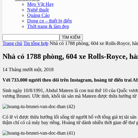
Mẹo Vặt Hay
Nghệ thuật
Quảng Cáo
Dụng cụ – thiết bị điện
Thời trang & làm đẹp
Trang chủ
Tin tổng hợp
Nhà có 1788 phòng, 604 xe Rolls-Royce, hàn
Nhà có 1788 phòng, 604 xe Rolls-Royce, h
14 Tháng mười một, 2018
Với 733.000 người theo dõi trên Instagram, hoàng tử điển trai A
Sinh ngày 10/8/1991, Abdul Mateen là con trai thứ 10 của Quốc vươ
vương Brunei. Ước tính, khối tài sản mà Mateen được thừa hưởng từ 
Có lẽ vì được thừa hưởng lối sống từ người bố với tổng giá trị tài 
thậm chí có cả máy bay riêng. Hoàng tử dành nhiều thời gian để thư g