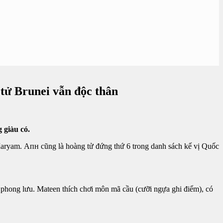
tử Brunei vẫn độc thân
 giàu có.
 Maryam.
Aпʜ
cũng là hoàng tử đứng thứ 6 trong danh sách kế vị Quốc
á phong lưu. Mateen thích chơi môn mã cầu (cưỡi ngựa ghi điểm), có