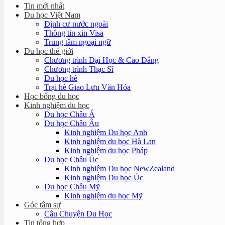
Tin mới nhất
Du học Việt Nam
Định cư nước ngoài
Thông tin xin Visa
Trung tâm ngoại ngữ
Du học thế giới
Chương trình Đại Học & Cao Đẳng
Chương trình Thạc Sĩ
Du học hè
Trại hè Giao Lưu Văn Hóa
Học bổng du học
Kinh nghiệm du học
Du học Châu Á
Du học Châu Âu
Kinh nghiệm Du học Anh
Kinh nghiệm du học Hà Lan
Kinh nghiệm du học Pháp
Du học Châu Úc
Kinh nghiệm Du học NewZealand
Kinh nghiệm Du học Úc
Du học Châu Mỹ
Kinh nghiệm du học Mỹ
Góc tâm sự
Câu Chuyện Du Học
Tin tổng hợp