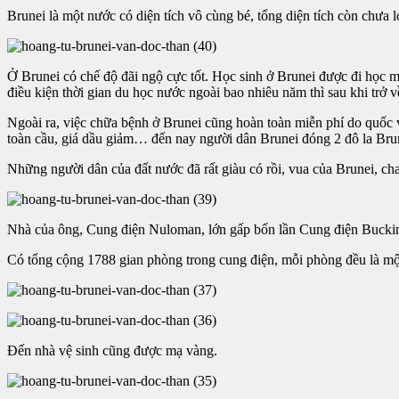
Brunei là một nước có diện tích vô cùng bé, tổng diện tích còn chưa
Ở Brunei có chế độ đãi ngộ cực tốt. Học sinh ở Brunei được đi học
điều kiện thời gian du học nước ngoài bao nhiêu năm thì sau khi trở
Ngoài ra, việc chữa bệnh ở Brunei cũng hoàn toàn miễn phí do quốc vương
toàn cầu, giá dầu giảm… đến nay người dân Brunei đóng 2 đô la B
Những người dân của đất nước đã rất giàu có rồi, vua của Brunei, ch
Nhà của ông, Cung điện Nuloman, lớn gấp bốn lần Cung điện Buc
Có tổng cộng 1788 gian phòng trong cung điện, mỗi phòng đều là một
Đến nhà vệ sinh cũng được mạ vàng.