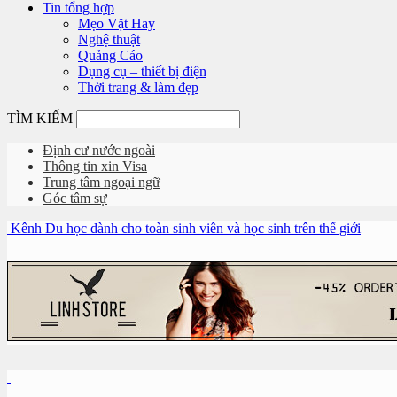
Tin tổng hợp
Mẹo Vặt Hay
Nghệ thuật
Quảng Cáo
Dụng cụ – thiết bị điện
Thời trang & làm đẹp
TÌM KIẾM
Định cư nước ngoài
Thông tin xin Visa
Trung tâm ngoại ngữ
Góc tâm sự
Kênh Du học dành cho toàn sinh viên và học sinh trên thế giới