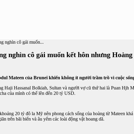
g nghìn cô gái muốn...
àng nghìn cô gái muốn kết hôn nhưng Hoàng 
bdul Mateen của Brunei khiến không ít người trầm trồ vì cuộc sống
ng Haji Hassanal Bolkiah, Sultan và người vợ cũ thứ hai là Puan Hjh
cha của mình có thể lên đến 20 tỷ USD.
sản khoảng 20 tỷ đô la Mỹ nên phong cách sống của hoàng từ Mateen kh
iãn trên bãi biển và âu yếm các loài động vật hoang dã.