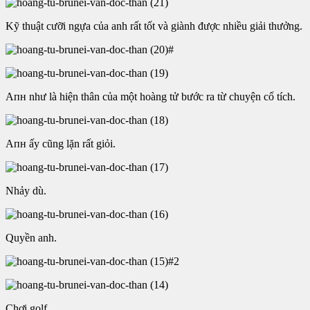
Kỹ thuật cưỡi ngựa của anh rất tốt và giành được nhiều giải thưởng.
#
Aпʜ
như là hiện thân của một hoàng tử bước ra từ chuyện cổ tích.
Aпʜ
ấy cũng lặn rất giỏi.
Nhảy dù.
Quyền anh.
#2
Chơi golf.