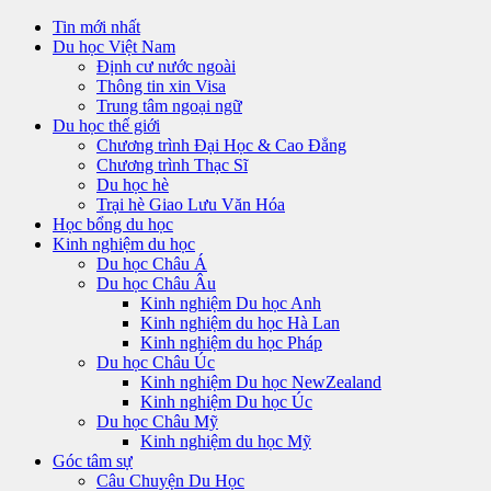
Tin mới nhất
Du học Việt Nam
Định cư nước ngoài
Thông tin xin Visa
Trung tâm ngoại ngữ
Du học thế giới
Chương trình Đại Học & Cao Đẳng
Chương trình Thạc Sĩ
Du học hè
Trại hè Giao Lưu Văn Hóa
Học bổng du học
Kinh nghiệm du học
Du học Châu Á
Du học Châu Âu
Kinh nghiệm Du học Anh
Kinh nghiệm du học Hà Lan
Kinh nghiệm du học Pháp
Du học Châu Úc
Kinh nghiệm Du học NewZealand
Kinh nghiệm Du học Úc
Du học Châu Mỹ
Kinh nghiệm du học Mỹ
Góc tâm sự
Câu Chuyện Du Học