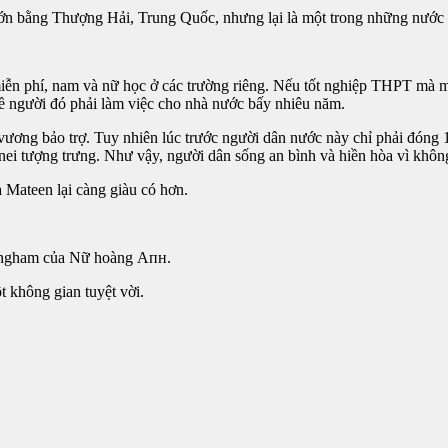
 lớn bằng Thượng Hải, Trung Quốc, nhưng lại là một trong những nước g
 miễn phí, nam và nữ học ở các trường riêng. Nếu tốt nghiệp THPT mà
 về người đó phải làm việc cho nhà nước bấy nhiêu năm.
 bảo trợ. Tuy nhiên lúc trước người dân nước này chỉ phải đóng 1
runei tượng trưng. Như vậy, người dân sống an bình và hiền hòa vì khôn
a Mateen lại càng giàu có hơn.
kingham của Nữ hoàng
Aпʜ
.
 không gian tuyệt vời.