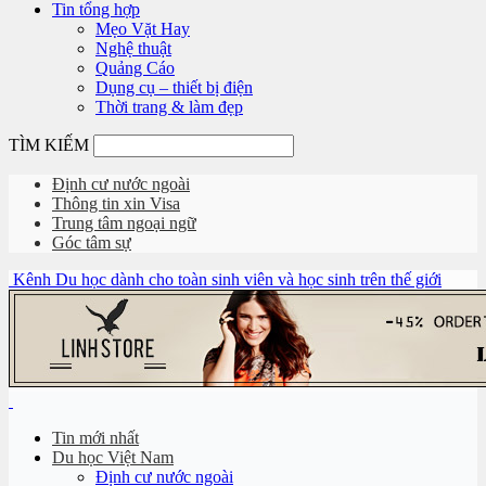
Tin tổng hợp
Mẹo Vặt Hay
Nghệ thuật
Quảng Cáo
Dụng cụ – thiết bị điện
Thời trang & làm đẹp
TÌM KIẾM
Định cư nước ngoài
Thông tin xin Visa
Trung tâm ngoại ngữ
Góc tâm sự
Kênh Du học dành cho toàn sinh viên và học sinh trên thế giới
Tin mới nhất
Du học Việt Nam
Định cư nước ngoài