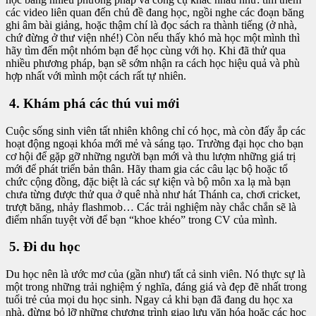
các video liên quan đến chủ đề đang học, ngồi nghe các đoạn băng
ghi âm bài giảng, hoặc thậm chí là đọc sách ra thành tiếng (ở nhà,
chứ đừng ở thư viện nhé!) Còn nếu thấy khó mà học một mình thì
hãy tìm đến một nhóm bạn để học cùng với họ. Khi đã thử qua
nhiều phương pháp, bạn sẽ sớm nhận ra cách học hiệu quả và phù
hợp nhất với mình một cách rất tự nhiên.
4. Khám phá các thú vui mới
Cuộc sống sinh viên tất nhiên không chỉ có học, mà còn đấy ắp các
hoạt động ngoại khóa mới mẻ và sáng tạo. Trường đại học cho bạn
cơ hội để gặp gỡ những người bạn mới và thu lượm những giá trị
mới để phát triển bản thân. Hãy tham gia các câu lạc bộ hoặc tổ
chức cộng đồng, đặc biệt là các sự kiện và bộ môn xa lạ mà bạn
chưa từng được thử qua ở quê nhà như hát Thánh ca, chơi cricket,
trượt băng, nhảy flashmob… Các trải nghiệm này chắc chắn sẽ là
điểm nhấn tuyệt vời để bạn “khoe khéo” trong CV của mình.
5. Đi du học
Du học nên là ước mơ của (gần như) tất cả sinh viên. Nó thực sự là
một trong những trải nghiệm ý nghĩa, đáng giá và đẹp đẽ nhất trong
tuổi trẻ của mọi du học sinh. Ngay cả khi bạn đã đang du học xa
nhà, đừng bỏ lỡ những chương trình giao lưu văn hóa hoặc các học