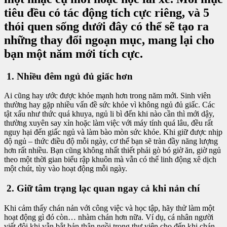
tiêu đều có tác động tích cực riêng, và 5
thói quen sống dưới đây có thể sẽ tạo ra
những thay đổi ngoạn mục, mang lại cho
bạn một năm mới tích cực.
1. Nhiều đêm ngủ đủ giấc hơn
Ai cũng hay ước được khỏe mạnh hơn trong năm mới. Sinh viên
thường hay gặp nhiều vấn đề sức khỏe vì không ngủ đủ giấc. Các
tật xấu như thức quá khuya, ngủ li bì đến khi nào cần thì mới dậy,
thường xuyên say xỉn hoặc làm việc với máy tính quá lâu, đều rất
nguy hại đến giấc ngủ và làm bào mòn sức khỏe. Khi giữ được nhịp
độ ngủ – thức điều độ mỗi ngày, cơ thể bạn sẽ tràn đầy năng lượng
hơn rất nhiều. Bạn cũng không nhất thiết phải gò bó giờ ăn, giờ ngủ
theo một thời gian biểu rập khuôn mà vẫn có thể linh động xê dịch
một chút, tùy vào hoạt động mỗi ngày.
2. Giữ tâm trạng lạc quan ngay cả khi nản chí
Khi cảm thấy chán nản với công việc và học tập, hãy thử làm một
hoạt động gì đó còn… nhàm chán hơn nữa. Ví dụ, cá nhân người
viết đôi khi vẫn bắt bản thân ngồi trong thư viện cho đến khi chán