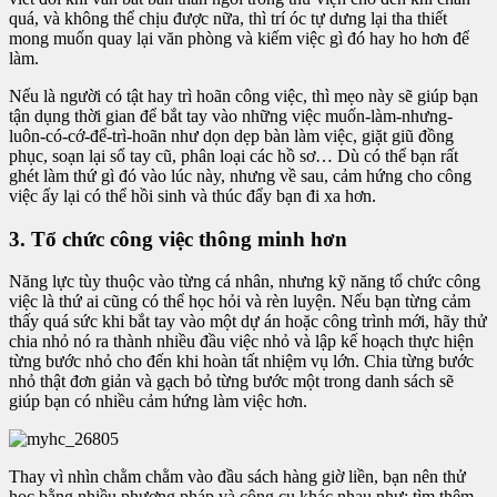
quá, và không thể chịu được nữa, thì trí óc tự dưng lại tha thiết
mong muốn quay lại văn phòng và kiếm việc gì đó hay ho hơn để
làm.
Nếu là người có tật hay trì hoãn công việc, thì mẹo này sẽ giúp bạn
tận dụng thời gian để bắt tay vào những việc muốn-làm-nhưng-
luôn-có-cớ-để-trì-hoãn như dọn dẹp bàn làm việc, giặt giũ đồng
phục, soạn lại sổ tay cũ, phân loại các hồ sơ… Dù có thể bạn rất
ghét làm thứ gì đó vào lúc này, nhưng về sau, cảm hứng cho công
việc ấy lại có thể hồi sinh và thúc đẩy bạn đi xa hơn.
3. Tổ chức công việc thông minh hơn
Năng lực tùy thuộc vào từng cá nhân, nhưng kỹ năng tổ chức công
việc là thứ ai cũng có thể học hỏi và rèn luyện. Nếu bạn từng cảm
thấy quá sức khi bắt tay vào một dự án hoặc công trình mới, hãy thử
chia nhỏ nó ra thành nhiều đầu việc nhỏ và lập kế hoạch thực hiện
từng bước nhỏ cho đến khi hoàn tất nhiệm vụ lớn. Chia từng bước
nhỏ thật đơn giản và gạch bỏ từng bước một trong danh sách sẽ
giúp bạn có nhiều cảm hứng làm việc hơn.
Thay vì nhìn chằm chằm vào đầu sách hàng giờ liền, bạn nên thử
học bằng nhiều phương pháp và công cụ khác nhau như: tìm thêm