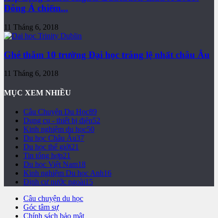
Đông Á chiếm...
11 Tháng 6, 2018
Ghé thăm 10 trường Đại học tráng lệ nhất châu Âu
11 Tháng 6, 2018
MỤC XEM NHIỀU
Câu Chuyện Du Học
89
Dụng cụ - thiết bị điện
52
Kinh nghiệm du học
50
Du học Châu Âu
37
Du học thế giới
21
Tin tổng hợp
21
Du học Việt Nam
18
Kinh nghiệm Du học Anh
16
Định cư nước ngoài
15
Câu chuyện du học
Góc tâm sự
Chính sách bảo mật