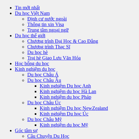
Tin mới nhất
Du học Việt Nam
Định cư nước ngoài
Thông tin xin Visa
Trung tâm ngoại ngữ
Du học thế giới
Chương trình Đại Học & Cao Đẳng
Chương trình Thạc Sĩ
Du học hè
Trại hè Giao Lưu Văn Hóa
Học bổng du học
Kinh nghiệm du học
Du học Châu Á
Du học Châu Âu
Kinh nghiệm Du học Anh
Kinh nghiệm du học Hà Lan
Kinh nghiệm du học Pháp
Du học Châu Úc
Kinh nghiệm Du học NewZealand
Kinh nghiệm Du học Úc
Du học Châu Mỹ
Kinh nghiệm du học Mỹ
Góc tâm sự
Câu Chuyện Du Học