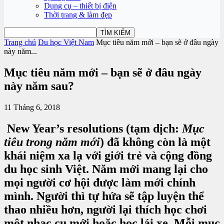
Dụng cụ – thiết bị điện
Thời trang & làm đẹp
Trang chủ
Du học Việt Nam
Mục tiêu năm mới – bạn sẽ ở đâu ngày
này năm...
Mục tiêu năm mới – bạn sẽ ở đâu ngày
này năm sau?
11 Tháng 6, 2018
New Year’s resolutions (tạm dịch:
Mục
tiêu trong năm mới
) đã không còn là một
khái niệm xa lạ với giới trẻ và cộng đồng
du học sinh Việt. Năm mới mang lại cho
mọi người cơ hội được làm mới chính
mình. Người thì tự hứa sẽ tập luyện thể
thao nhiều hơn, người lại thích học chơi
một nhạc cụ mới hoặc học lái xe. Mỗi mục