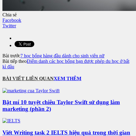
Chia sẻ
Facebook
Twitter
Bài trước
7 học bổng hàng đầu dành cho sinh viên nữ
Bài tiếp theo
Điểm danh các học bổng bạn được phép du học ở bất
kì đâu
BÀI VIẾT LIÊN QUAN
XEM THÊM
Bật mí 10 tuyệt chiêu Taylor Swift sử dụng làm
marketing (phần 2)
Viết Writing task 2 IELTS hiệu quả trong thời gian