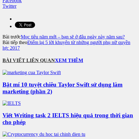
Facebook
Twitter
Bài trước
Mục tiêu năm mới – bạn sẽ ở đâu ngày này năm sau?
Bài tiếp theo
Điểm lại 5 lời khuyên từ những người phụ nữ quyền
lực 2017
BÀI VIẾT LIÊN QUAN
XEM THÊM
Bật mí 10 tuyệt chiêu Taylor Swift sử dụng làm
marketing (phần 2)
Viết Writing task 2 IELTS hiệu quả trong thời gian
cho phép