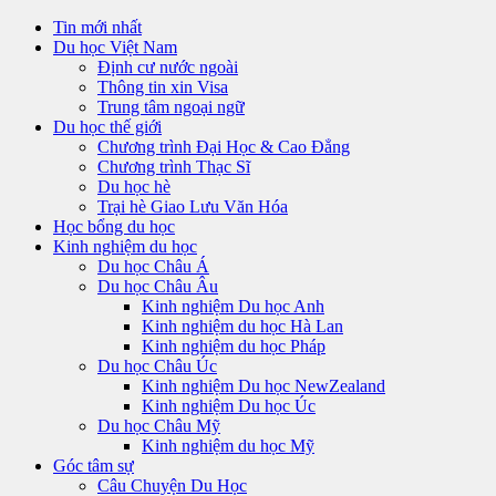
Tin mới nhất
Du học Việt Nam
Định cư nước ngoài
Thông tin xin Visa
Trung tâm ngoại ngữ
Du học thế giới
Chương trình Đại Học & Cao Đẳng
Chương trình Thạc Sĩ
Du học hè
Trại hè Giao Lưu Văn Hóa
Học bổng du học
Kinh nghiệm du học
Du học Châu Á
Du học Châu Âu
Kinh nghiệm Du học Anh
Kinh nghiệm du học Hà Lan
Kinh nghiệm du học Pháp
Du học Châu Úc
Kinh nghiệm Du học NewZealand
Kinh nghiệm Du học Úc
Du học Châu Mỹ
Kinh nghiệm du học Mỹ
Góc tâm sự
Câu Chuyện Du Học