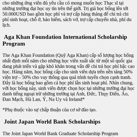
cho những ứng viên đủ yêu cầu có mong muốn học Thạc sĩ tại
những trường đại học uy tín trên thế giới. Trị giá học bổng lên tới
50.000USD bao gồm học phí và trợ cấp hàng tháng để chi trả chi
phí sinh hoạt, chỗ ở, bảo hiểm, sách vở, trợ cấp chuyển nhà, phí du
lịch.
Aga Khan Foundation International Scholarship
Program
The Aga Khan Foundation (Quỹ Aga Khan) cấp số lượng học bổng
nhất định mỗi năm cho những học viên xuất sắc từ một số quốc gia
đang phát triển và gặp khó khăn trong vấn đề chi trả học phí bậc cao
học. Hàng năm, học bổng cấp cho sinh viên dựa trên nền tảng 50%
viện trợ – 50% cho vay thông qua quá trình tuyển chọn cạnh tranh.
Đây là học bổng bao gồm cả học phí lẫn sinh hoạt phí. Nhìn chung,
với học bổng này, sinh viên được chọn học tại những trường đại học
danh tiếng ngoại trừ những trường tại Anh, Đức, Thụy Điển, Áo,
Đan Mạch, Hà Lan, Ý, Na Uy và Ireland*
*Phụ thuộc vào sự chấp thuận của cơ sở đào tạo.
Joint Japan World Bank Scholarships
The Joint Japan World Bank Graduate Scholarship Program