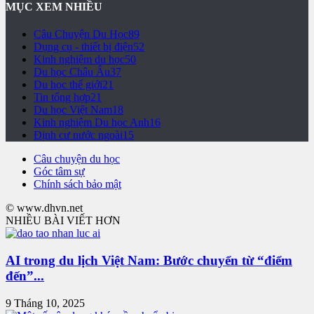
MỤC XEM NHIỀU
Câu Chuyện Du Học
89
Dụng cụ - thiết bị điện
52
Kinh nghiệm du học
50
Du học Châu Âu
37
Du học thế giới
21
Tin tổng hợp
21
Du học Việt Nam
18
Kinh nghiệm Du học Anh
16
Định cư nước ngoài
15
Câu chuyện du học
Góc tâm sự
Chính sách bảo mật
© www.dhvn.net
NHIỀU BÀI VIẾT HƠN
AI trong du lịch Việt Nam: Bước chuyển từ “điểm
đến”...
9 Tháng 10, 2025