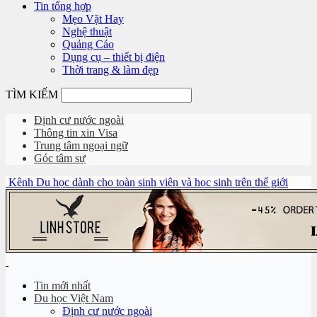
Tin tổng hợp
Mẹo Vặt Hay
Nghệ thuật
Quảng Cáo
Dụng cụ – thiết bị điện
Thời trang & làm đẹp
TÌM KIẾM
Định cư nước ngoài
Thông tin xin Visa
Trung tâm ngoại ngữ
Góc tâm sự
Kênh Du học dành cho toàn sinh viên và học sinh trên thế giới
Tin mới nhất
Du học Việt Nam
Định cư nước ngoài