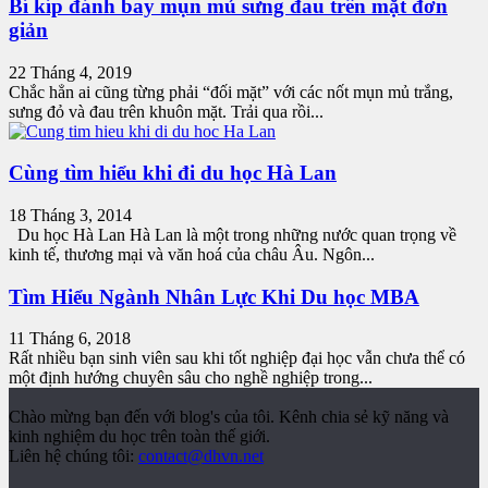
Bí kíp đánh bay mụn mủ sưng đau trên mặt đơn
giản
22 Tháng 4, 2019
Chắc hẳn ai cũng từng phải “đối mặt” với các nốt mụn mủ trắng,
sưng đỏ và đau trên khuôn mặt. Trải qua rồi...
Cùng tìm hiểu khi đi du học Hà Lan
18 Tháng 3, 2014
Du học Hà Lan Hà Lan là một trong những nước quan trọng về
kinh tế, thương mại và văn hoá của châu Âu. Ngôn...
Tìm Hiểu Ngành Nhân Lực Khi Du học MBA
11 Tháng 6, 2018
Rất nhiều bạn sinh viên sau khi tốt nghiệp đại học vẫn chưa thể có
một định hướng chuyên sâu cho nghề nghiệp trong...
Chào mừng bạn đến với blog's của tôi. Kênh chia sẻ kỹ năng và
kinh nghiệm du học trên toàn thế giới.
Liên hệ chúng tôi:
contact@dhvn.net