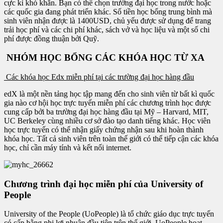
cực kì khó khăn. Bạn có thể chọn trường đại học trong nước hoặc
các quốc gia đang phát triển khác. Số tiền học bổng trung bình mà
sinh viên nhận được là 1400USD, chủ yếu được sử dụng để trang
trải học phí và các chi phí khác, sách vở và học liệu và một số chi
phí được đồng thuận bởi Quỹ.
NHÓM HỌC BỔNG CÁC KHÓA HỌC TỪ XA
Các khóa học Edx miễn phí tại các trường đại học hàng đầu
edX là một nền tảng học tập mang đến cho sinh viên từ bất kì quốc
gia nào cơ hội học trực tuyến miễn phí các chương trình học được
cung cấp bởi ba trường đại học hàng đầu tại Mỹ – Harvard, MIT,
UC Berkeley cùng nhiều cơ sở đào tạo danh tiếng khác. Học viên
học trực tuyến có thể nhận giấy chứng nhận sau khi hoàn thành
khóa học. Tất cả sinh viên trên toàn thế giới có thể tiếp cận các khóa
học, chỉ cần máy tính và kết nối internet.
Chương trình đại học miễn phí của University of
People
University of the People (UoPeople) là tổ chức giáo dục trực tuyến
có cấp bằng phi lợi nhuận đầu tiên trên thế giới. UoPeople hoạt