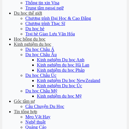
Thông tin xin Visa
Trung tâm ngoại ngữ
Du học thế giới
Chương trình Đại Học & Cao Đẳng
Chương trình Thạc Sĩ
Du học hè
Trại hè Giao Lưu Văn Hóa
Học bổng du học
Kinh nghiệm du học
Du học Châu Á
Du học Châu Âu
Kinh nghiệm Du học Anh
Kinh nghiệm du học Hà Lan
Kinh nghiệm du học Pháp
Du học Châu Úc
Kinh nghiệm Du học NewZealand
Kinh nghiệm Du học Úc
Du học Châu Mỹ
Kinh nghiệm du học Mỹ
Góc tâm sự
Câu Chuyện Du Học
Tin tổng hợp
Mẹo Vặt Hay
Nghệ thuật
Quảng Cáo