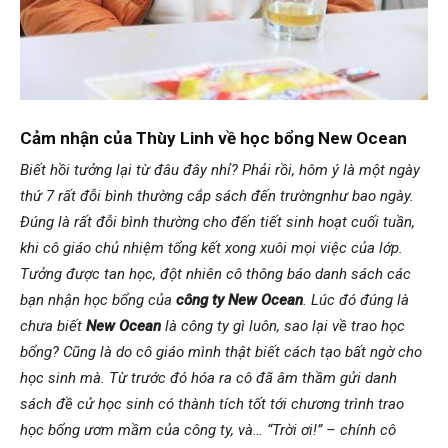
Cảm nhận của Thùy Linh về học bổng New Ocean
Biết hồi tưởng lại từ đâu đây nhỉ? Phải rồi, hôm ý là một ngày
thứ 7 rất đỗi bình thường cắp sách đến trườngnhư bao ngày.
Đúng là rất đỗi bình thường cho đến tiết sinh hoạt cuối tuần,
khi cô giáo chủ nhiệm tổng kết xong xuôi mọi việc của lớp.
Tưởng được tan học, đột nhiên cô thông báo danh sách các
bạn nhận học bổng của
công ty New Ocean
. Lúc đó đúng là
chưa biết
New Ocean
là công ty gì luôn, sao lại về trao học
bổng? Cũng là do cô giáo mình thật biết cách tạo bất ngờ cho
học sinh mà. Từ trước đó hóa ra cô đã âm thầm gửi danh
sách đề cử học sinh có thành tích tốt tới chương trình trao
học bổng ươm mầm của công ty, và… “Trời ơi!” – chính cô