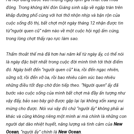
đông. Trong không khí đón Giáng sinh sắp về ngập tràn trên
khắp đường phố cùng với hơi thở nhộn nhịp và bận rộn của
cuộc sống đô thị, bất chợt một ngày tháng 12 nhận được tin
từ“người quen cũ” năm nào về một cuộc hội ngộ ấm cúng,
trong lòng chợt thấy rạo rực làm sao.
Thấm thoắt thế mà đã hơn hai năm kể từ ngày ấy, có thể nói
là ngày đặc biệt nhất trong cuộc đời mình tính tới thời điểm
đó. Ngày biết đến “người quen cũ” kia, rồi đến ngạc nhiên,
sững sỡ, rồi đến vỡ òa, rồi bao nhiêu cảm xúc bao nhiêu
những điều tốt đẹp chờ đón tiếp theo. “Người quen” ấy đã
bước vào cuộc sống của mình bất chợt mà đầy ấn tượng như
vậy đấy, bảo sao bây giờ được gặp lại lại không xốn xang vui
mừng cho được. Nói vui vậy đó chứ “người ấy” không phải ai
khác và cũng không riêng một mình ai mà chính là những con
người dạt dào nhiệt huyết, năng lượng và tình cảm của
New
Ocean
, “người ấy” chính là
New Ocean
.