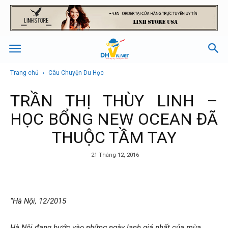
Trang chủ
Câu Chuyện Du Học
TRẦN THỊ THÙY LINH –
HỌC BỔNG NEW OCEAN ĐÃ
THUỘC TẦM TAY
21 Tháng 12, 2016
“Hà Nội, 12/2015
Hà Nội đang bước vào những ngày lạnh giá nhất của mùa