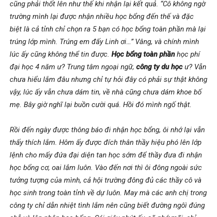
cũng phải thốt lên như thế khi nhận lại kết quả. “Cô không ngờ
trường mình lại được nhận nhiều học bổng đến thế và đặc
biệt là cả tỉnh chỉ chọn ra 5 bạn có học bổng toàn phần mà lại
trúng lớp mình. Trúng em đấy Linh ơi…” Vâng, và chính mình
lúc ấy cũng không thể tin được.
Học bổng toàn phần
học phí
đại học 4 năm ư? Trung tâm ngoại ngữ,
công ty du học
ư? Vẫn
chưa hiểu lắm đâu nhưng chỉ tự hỏi đây có phải sự thật không
vậy, lúc ấy vẫn chưa dám tin, về nhà cũng chưa dám khoe bố
mẹ. Bây giờ nghĩ lại buồn cười quá. Hồi đó mình ngố thật.
Rồi đến ngày được thông báo đi nhận học bổng, ôi nhớ lại vẫn
thấy thích lắm. Hôm ấy được đích thân thầy hiệu phó lên lớp
lệnh cho mấy đứa đại diện tan học sớm để thầy đưa đi nhận
học bổng cơ, oai lắm luôn. Vào đến nơi thì ôi đông ngoài sức
tưởng tượng của mình, cả hội trường đông đủ các thầy cô và
học sinh trong toàn tỉnh về dự luôn. May mà các anh chị trong
công ty chỉ dẫn nhiệt tình lắm nên cũng biết đường ngôì đúng