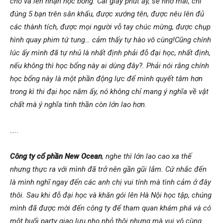
chỗ và lên nhận học bổng. Cái giây phút ấy, sẽ nhớ mãi, chỉ
đúng 5 bạn trên sân khấu, được xướng tên, được nêu lên đủ
các thành tích, được mọi người vỗ tay chúc mừng, được chụp
hình quay phim tứ tung… cảm thấy tự hào vô cùng!Cũng chính
lúc ấy mình đã tự nhủ là nhất định phải đỗ đại học, nhất định,
nếu không thì học bổng này ai dùng đây?. Phải nói rằng chính
học bổng này là một phần động lực để mình quyết tâm hơn
trong kì thi đại học năm ấy, nó không chỉ mang ý nghĩa về vật
chất mà ý nghĩa tinh thần còn lớn lao hơn.
…..
Công ty cổ phần New Ocean
, nghe thì lớn lao cao xa thế
nhưng thực ra với mình đã trở nên gần gũi lắm. Cứ nhắc đến
là mình nghĩ ngay đến các anh chị vui tính mà tình cảm ở đây
thôi. Sau khi đỗ đại học và khăn gói lên Hà Nội học tập, chúng
mình đã được mời đến công ty để tham quan khám phá và có
một buổi party giao lưu nho nhỏ thôi nhưng mà vui vô cùng.