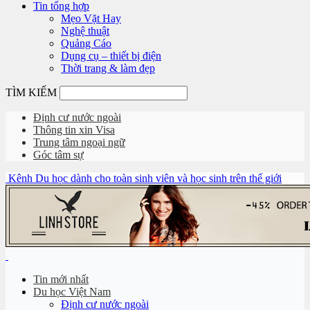
Tin tổng hợp
Mẹo Vặt Hay
Nghệ thuật
Quảng Cáo
Dụng cụ – thiết bị điện
Thời trang & làm đẹp
TÌM KIẾM
Định cư nước ngoài
Thông tin xin Visa
Trung tâm ngoại ngữ
Góc tâm sự
Kênh Du học dành cho toàn sinh viên và học sinh trên thế giới
Tin mới nhất
Du học Việt Nam
Định cư nước ngoài