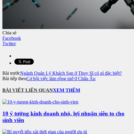
Chia sẻ
Facebook
Twitter
Bài trước
Ngành Quản Lý Khách Sạn ở Thụy Sĩ có gì đặc biệt?
Bài tiếp theo
Cơ hội việc làm rộng mở ở Châu Âu
BÀI VIẾT LIÊN QUAN
XEM THÊM
10 ý tưởng kinh doanh nhỏ, lợi nhuận siêu to cho
sinh viên