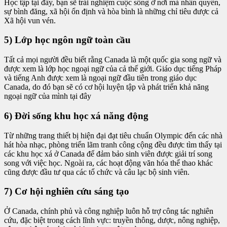
Học tập tại đây, bạn sẽ trải nghiệm cuộc sống ở nơi mà nhân quyền,
sự bình đăng, xã hội ổn định và hòa bình là những chỉ tiêu được cả
Xã hội vun vén.
5) Lớp học ngôn ngữ toàn cầu
Tất cả mọi người đều biết rằng Canada là một quốc gia song ngữ và
được xem là lớp học ngoại ngữ của cả thế giới. Giáo dục tiếng Pháp
và tiếng Anh được xem là ngoại ngữ đầu tiên trong giáo dục
Canada, do đó bạn sẽ có cơ hội luyện tập và phát triển khả năng
ngoại ngữ của mình tại đây
6) Đời sống khu học xá năng động
Từ những trang thiết bị hiện đại đạt tiêu chuẩn Olympic đến các nhà
hát hòa nhạc, phòng triển lãm tranh công cộng đều được tìm thấy tại
các khu học xá ở Canada để đảm bảo sinh viên được giải trí song
song với việc học. Ngoài ra, các hoạt động văn hóa thể thao khác
cũng được đầu tư qua các tổ chức và câu lạc bộ sinh viên.
7) Cơ hội nghiên cứu sáng tạo
Ở Canada, chính phủ và công nghiệp luôn hỗ trợ công tác nghiên
cứu, đặc biệt trong cách lĩnh vực: truyền thông, dược, nông nghiệp,