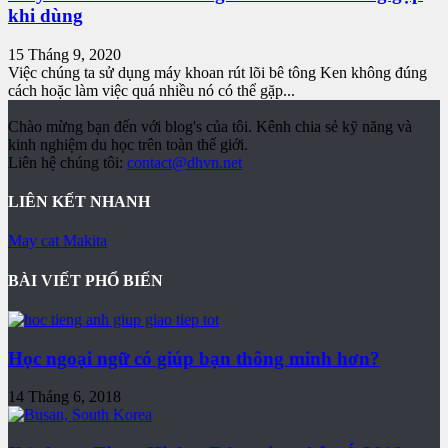
khi dùng
15 Tháng 9, 2020
Việc chúng ta sử dụng máy khoan rút lõi bê tông Ken không đúng
cách hoặc làm việc quá nhiều nó có thể gặp...
Chào mừng bạn đến với blog's của tôi. Kênh chia sẻ kỹ năng và
kinh nghiệm du học trên toàn thế giới.
Liên hệ chúng tôi:
contact@dhvn.net
LIÊN KẾT NHANH
May cat Makita
BÀI VIẾT PHỔ BIẾN
Học ngoại ngữ có giúp bạn thông minh hơn?
14 Tháng 6, 2018