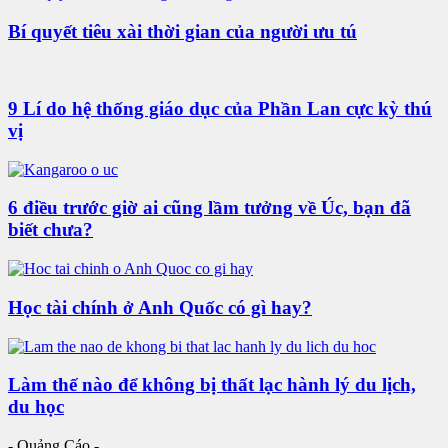
Bí quyết tiêu xài thời gian của người ưu tú
9 Lí do hệ thống giáo dục của Phần Lan cực kỳ thú
vị
6 điều trước giờ ai cũng lầm tưởng về Úc, bạn đã
biết chưa?
Học tài chính ở Anh Quốc có gì hay?
Làm thế nào để không bị thất lạc hành lý du lịch,
du học
- Quảng Cáo -