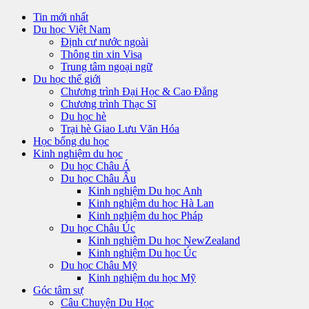
Tin mới nhất
Du học Việt Nam
Định cư nước ngoài
Thông tin xin Visa
Trung tâm ngoại ngữ
Du học thế giới
Chương trình Đại Học & Cao Đẳng
Chương trình Thạc Sĩ
Du học hè
Trại hè Giao Lưu Văn Hóa
Học bổng du học
Kinh nghiệm du học
Du học Châu Á
Du học Châu Âu
Kinh nghiệm Du học Anh
Kinh nghiệm du học Hà Lan
Kinh nghiệm du học Pháp
Du học Châu Úc
Kinh nghiệm Du học NewZealand
Kinh nghiệm Du học Úc
Du học Châu Mỹ
Kinh nghiệm du học Mỹ
Góc tâm sự
Câu Chuyện Du Học