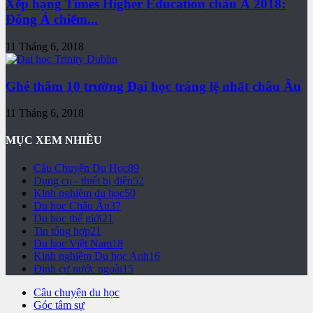
Xếp hạng Times Higher Education châu Á 2018:
Đông Á chiếm...
11 Tháng 6, 2018
Ghé thăm 10 trường Đại học tráng lệ nhất châu Âu
11 Tháng 6, 2018
MỤC XEM NHIỀU
Câu Chuyện Du Học
89
Dụng cụ - thiết bị điện
52
Kinh nghiệm du học
50
Du học Châu Âu
37
Du học thế giới
21
Tin tổng hợp
21
Du học Việt Nam
18
Kinh nghiệm Du học Anh
16
Định cư nước ngoài
15
Câu chuyện du học
Góc tâm sự