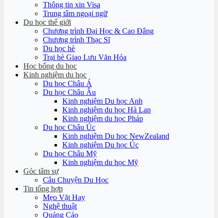
Thông tin xin Visa
Trung tâm ngoại ngữ
Du học thế giới
Chương trình Đại Học & Cao Đẳng
Chương trình Thạc Sĩ
Du học hè
Trại hè Giao Lưu Văn Hóa
Học bổng du học
Kinh nghiệm du học
Du học Châu Á
Du học Châu Âu
Kinh nghiệm Du học Anh
Kinh nghiệm du học Hà Lan
Kinh nghiệm du học Pháp
Du học Châu Úc
Kinh nghiệm Du học NewZealand
Kinh nghiệm Du học Úc
Du học Châu Mỹ
Kinh nghiệm du học Mỹ
Góc tâm sự
Câu Chuyện Du Học
Tin tổng hợp
Mẹo Vặt Hay
Nghệ thuật
Quảng Cáo