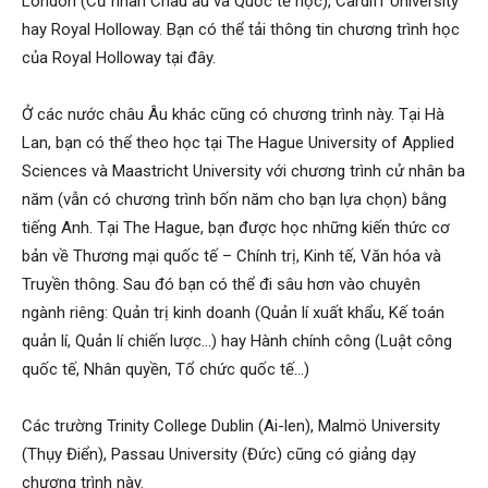
London (Cử nhân Châu âu và Quốc tế học), Cardiff University
hay Royal Holloway. Bạn có thể tải thông tin chương trình học
của Royal Holloway tại đây.
Ở các nước châu Âu khác cũng có chương trình này. Tại Hà
Lan, bạn có thể theo học tại The Hague University of Applied
Sciences và Maastricht University với chương trình cử nhân ba
năm (vẫn có chương trình bốn năm cho bạn lựa chọn) bằng
tiếng Anh. Tại The Hague, bạn được học những kiến thức cơ
bản về Thương mại quốc tế – Chính trị, Kinh tế, Văn hóa và
Truyền thông. Sau đó bạn có thể đi sâu hơn vào chuyên
ngành riêng: Quản trị kinh doanh (Quản lí xuất khẩu, Kế toán
quản lí, Quản lí chiến lược…) hay Hành chính công (Luật công
quốc tế, Nhân quyền, Tổ chức quốc tế…)
Các trường Trinity College Dublin (Ai-len), Malmö University
(Thụy Điển), Passau University (Đức) cũng có giảng dạy
chương trình này.