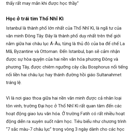
thấy rất may mắn khi được học thầy.”
Học ở trái tim Thổ Nhĩ Kì
Istanbul là thành phố lớn nhất của Thổ Nhĩ Kì, là ngã tư của
văn minh Đông Tây. Đây là thành phố duy nhất trên thế giới
nằm giữa hai châu lục Á-Âu, từng là thủ đô của ba đế chế La
Mã, Byzantine và Ottoman. Đến Istanbul, bạn sẽ cảm nhận
được sự hòa quyện của hai nền văn hóa phương Đông và
phương Tây, được chiêm ngưỡng cây cầu Bosphorus nổi tiếng
nối liền hai châu lục hay thánh đường hồi giáo Sultanahmet
tráng lệ.
Vì là nơi giao thoa giữa hai nền văn minh được cả nhân loại
tôn vinh, trường Đại học ở Thổ Nhĩ Kì rất quan tâm đến các
hoạt động giao lưu văn hóa. Ở trường Fatih có rất nhiều hoạt
động diễn ra xuyên suốt năm học. Tiêu biểu như chương trình
“7 sắc màu-7 châu lục” trong vòng 3 ngày dành cho các học