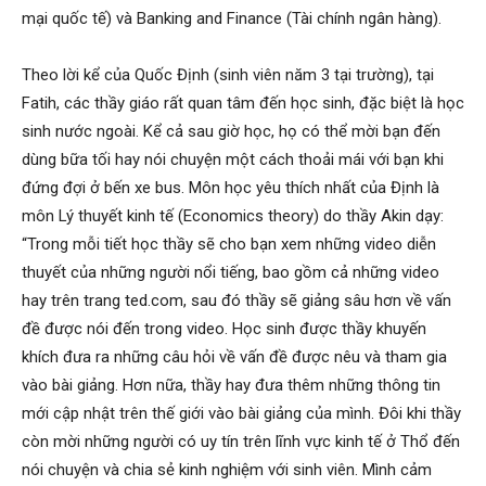
mại quốc tế) và Banking and Finance (Tài chính ngân hàng).
Theo lời kể của Quốc Định (sinh viên năm 3 tại trường), tại
Fatih, các thầy giáo rất quan tâm đến học sinh, đặc biệt là học
sinh nước ngoài. Kể cả sau giờ học, họ có thể mời bạn đến
dùng bữa tối hay nói chuyện một cách thoải mái với bạn khi
đứng đợi ở bến xe bus. Môn học yêu thích nhất của Định là
môn Lý thuyết kinh tế (Economics theory) do thầy Akin dạy:
“Trong mỗi tiết học thầy sẽ cho bạn xem những video diễn
thuyết của những người nổi tiếng, bao gồm cả những video
hay trên trang ted.com, sau đó thầy sẽ giảng sâu hơn về vấn
đề được nói đến trong video. Học sinh được thầy khuyến
khích đưa ra những câu hỏi về vấn đề được nêu và tham gia
vào bài giảng. Hơn nữa, thầy hay đưa thêm những thông tin
mới cập nhật trên thế giới vào bài giảng của mình. Đôi khi thầy
còn mời những người có uy tín trên lĩnh vực kinh tế ở Thổ đến
nói chuyện và chia sẻ kinh nghiệm với sinh viên. Mình cảm