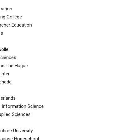
ucation
ing College
eacher Education
es
olle
Sciences
nce The Hague
enter
schede
herlands
s Information Science
Applied Sciences
time University
 Haagse Hogeschool