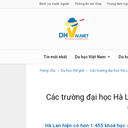
Định cư nước ngoài
Thông tin xin Visa
Trung tâm ng
Kênh
Du
học
dành
cho
toàn
sinh
Tin mới nhất
Du học Việt Nam
Du họ
viên
và
Trang chủ
Du học thế giới
Các trường đại học Hà 
học
sinh
trên
thế
Các trường đại học Hà 
giới
Hà Lan hiện có hơn 1.455 khoá học 