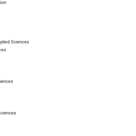
tion
pplied Sciences
ces
ciences
Sciences