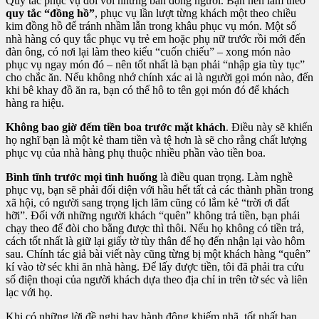
Quy tắc phục vụ đối với những bàn đông người. Bạn nên làm theo
quy tắc “đồng hồ”
, phục vụ lần lượt từng khách một theo chiều
kim đồng hồ để tránh nhầm lẫn trong khâu phục vụ món. Một số
nhà hàng có quy tắc phục vụ trẻ em hoặc phụ nữ trước rồi mới đến
đàn ông, có nơi lại làm theo kiểu “cuốn chiếu” – xong món nào
phục vụ ngay món đó – nên tốt nhất là bạn phải “nhập gia tùy tục”
cho chắc ăn. Nếu không nhớ chính xác ai là người gọi món nào, đến
khi bê khay đồ ăn ra, bạn có thể hô to tên gọi món đó để khách
hàng ra hiệu.
Không bao giờ đếm tiền boa trước mặt khách
. Điều này sẽ khiến
họ nghĩ bạn là một kẻ tham tiền và tệ hơn là sẽ cho rằng chất lượng
phục vụ của nhà hàng phụ thuộc nhiều phần vào tiền boa.
Bình tĩnh trước mọi tình huống
là điều quan trọng. Làm nghề
phục vụ, bạn sẽ phải đối diện với hầu hết tất cả các thành phần trong
xã hội, có người sang trọng lịch lãm cũng có lắm kẻ “trời ơi đất
hỡi”. Đối với những người khách “quên” không trả tiền, bạn phải
chạy theo để đòi cho bằng được thì thôi. Nếu họ không có tiền trả,
cách tốt nhất là giữ lại giấy tờ tùy thân để họ đến nhận lại vào hôm
sau. Chính tác giả bài viết này cũng từng bị một khách hàng “quên”
kí vào tờ séc khi ăn nhà hàng. Để lấy được tiền, tôi đã phải tra cứu
số điện thoại của người khách dựa theo địa chỉ in trên tờ séc và liên
lạc với họ.
Khi có những lời đề nghị hay hành động khiếm nhã, tốt nhất bạn