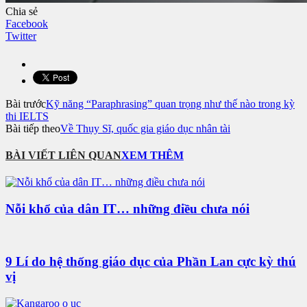
Chia sẻ
Facebook
Twitter
Bài trước
Kỹ năng “Paraphrasing” quan trọng như thế nào trong kỳ
thi IELTS
Bài tiếp theo
Về Thụy Sĩ, quốc gia giáo dục nhân tài
BÀI VIẾT LIÊN QUAN
XEM THÊM
Nỗi khổ của dân IT… những điều chưa nói
9 Lí do hệ thống giáo dục của Phần Lan cực kỳ thú
vị