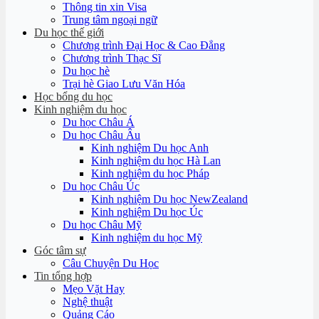
Thông tin xin Visa
Trung tâm ngoại ngữ
Du học thế giới
Chương trình Đại Học & Cao Đẳng
Chương trình Thạc Sĩ
Du học hè
Trại hè Giao Lưu Văn Hóa
Học bổng du học
Kinh nghiệm du học
Du học Châu Á
Du học Châu Âu
Kinh nghiệm Du học Anh
Kinh nghiệm du học Hà Lan
Kinh nghiệm du học Pháp
Du học Châu Úc
Kinh nghiệm Du học NewZealand
Kinh nghiệm Du học Úc
Du học Châu Mỹ
Kinh nghiệm du học Mỹ
Góc tâm sự
Câu Chuyện Du Học
Tin tổng hợp
Mẹo Vặt Hay
Nghệ thuật
Quảng Cáo