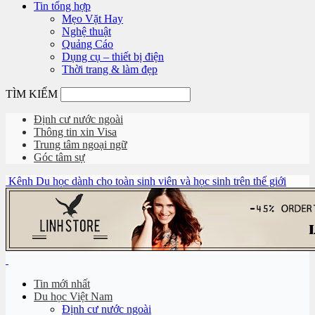
Tin tổng hợp
Mẹo Vặt Hay
Nghệ thuật
Quảng Cáo
Dụng cụ – thiết bị điện
Thời trang & làm đẹp
TÌM KIẾM
Định cư nước ngoài
Thông tin xin Visa
Trung tâm ngoại ngữ
Góc tâm sự
Kênh Du học dành cho toàn sinh viên và học sinh trên thế giới
Tin mới nhất
Du học Việt Nam
Định cư nước ngoài