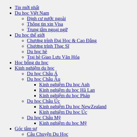
Tin mới nhất
Du học Việt Nam
Định cư nước ngoài
Thông tin xin Visa
Trung tâm ngoại ngữ
Du học thế giới
Chương trình Đại Học & Cao Đẳng
Chương trình Thạc Sĩ
Du học hè
Trại hè Giao Lưu Văn Hóa
Học bổng du học
Kinh nghiệm du học
Du học Châu Á
Du học Châu Âu
Kinh nghiệm Du học Anh
Kinh nghiệm du học Hà Lan
Kinh nghiệm du học Pháp
Du học Châu Úc
Kinh nghiệm Du học NewZealand
Kinh nghiệm Du học Úc
Du học Châu Mỹ
Kinh nghiệm du học Mỹ
Góc tâm sự
Câu Chuyện Du Học