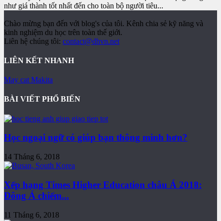
như giá thành tốt nhất đến cho toàn bộ người tiêu...
Chào mừng bạn đến với blog's của tôi. Kênh chia sẻ kỹ năng và
kinh nghiệm du học trên toàn thế giới.
Liên hệ chúng tôi:
contact@dhvn.net
LIÊN KẾT NHANH
May cat Makita
BÀI VIẾT PHỔ BIẾN
Học ngoại ngữ có giúp bạn thông minh hơn?
14 Tháng 6, 2018
Xếp hạng Times Higher Education châu Á 2018:
Đông Á chiếm...
11 Tháng 6, 2018