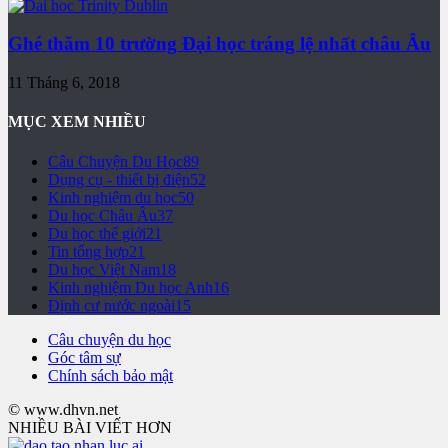
Ghé thăm 10 trường Đại học tráng lệ nhất châu Âu
11 Tháng 6, 2018
MỤC XEM NHIỀU
Câu Chuyện Du Học
89
Dụng cụ - thiết bị điện
52
Kinh nghiệm du học
50
Du học Châu Âu
37
Du học thế giới
21
Tin tổng hợp
21
Du học Việt Nam
18
Kinh nghiệm Du học Anh
16
Định cư nước ngoài
15
Câu chuyện du học
Góc tâm sự
Chính sách bảo mật
© www.dhvn.net
NHIỀU BÀI VIẾT HƠN