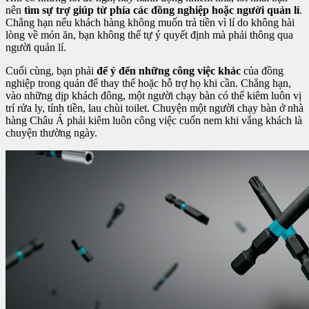
nên
tìm sự trợ giúp từ phía các đồng nghiệp hoặc người quản lí
.
Chẳng hạn nếu khách hàng không muốn trả tiền vì lí do không hài
lòng về món ăn, bạn không thể tự ý quyết định mà phải thông qua
người quản lí.
Cuối cùng, bạn phải
để ý đến những công việc khác
của đồng
nghiệp trong quán để thay thế hoặc hỗ trợ họ khi cần. Chẳng hạn,
vào những dịp khách đông, một người chạy bàn có thể kiêm luôn vị
trí rửa ly, tính tiền, lau chùi toilet. Chuyện một người chạy bàn ở nhà
hàng Châu Á phải kiêm luôn công việc cuốn nem khi vắng khách là
chuyện thường ngày.