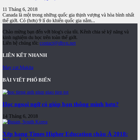
11 Tháng 6, 2018
Canada là một trong những quốc gia thịnh vượng và hòa bình nhất
thế giới. Có (hơn) 9 lí do khiến quốc gia nằm...
Chào mừng bạn đến với blog's của tôi. Kênh chia sẻ kỹ năng và
kinh nghiệm du học trên toàn thế giới.
Liên hệ chúng tôi:
contact@dhvn.net
LIÊN KẾT NHANH
May cat Makita
BÀI VIẾT PHỔ BIẾN
Học ngoại ngữ có giúp bạn thông minh hơn?
14 Tháng 6, 2018
Xếp hạng Times Higher Education châu Á 2018: