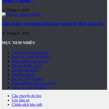
Đông Á chiếm...
11 Tháng 6, 2018
Ghé thăm 10 trường Đại học tráng lệ nhất châu Âu
11 Tháng 6, 2018
MỤC XEM NHIỀU
Câu Chuyện Du Học
89
Dụng cụ - thiết bị điện
52
Kinh nghiệm du học
50
Du học Châu Âu
37
Du học thế giới
21
Tin tổng hợp
21
Du học Việt Nam
18
Kinh nghiệm Du học Anh
16
Định cư nước ngoài
15
Câu chuyện du học
Góc tâm sự
Chính sách bảo mật