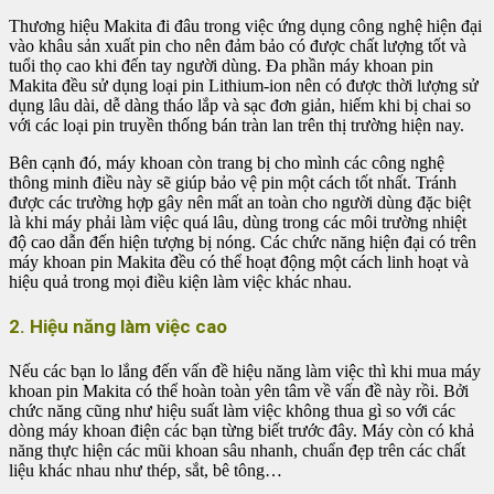
Thương hiệu Makita đi đâu trong việc ứng dụng công nghệ hiện đại
vào khâu sản xuất pin cho nên đảm bảo có được chất lượng tốt và
tuổi thọ cao khi đến tay người dùng. Đa phần máy khoan pin
Makita đều sử dụng loại pin Lithium-ion nên có được thời lượng sử
dụng lâu dài, dễ dàng tháo lắp và sạc đơn giản, hiếm khi bị chai so
với các loại pin truyền thống bán tràn lan trên thị trường hiện nay.
Bên cạnh đó, máy khoan còn trang bị cho mình các công nghệ
thông minh điều này sẽ giúp bảo vệ pin một cách tốt nhất. Tránh
được các trường hợp gây nên mất an toàn cho người dùng đặc biệt
là khi máy phải làm việc quá lâu, dùng trong các môi trường nhiệt
độ cao dẫn đến hiện tượng bị nóng. Các chức năng hiện đại có trên
máy khoan pin Makita đều có thể hoạt động một cách linh hoạt và
hiệu quả trong mọi điều kiện làm việc khác nhau.
2. Hiệu năng làm việc cao
Nếu các bạn lo lắng đến vấn đề hiệu năng làm việc thì khi mua máy
khoan pin Makita có thể hoàn toàn yên tâm về vấn đề này rồi. Bởi
chức năng cũng như hiệu suất làm việc không thua gì so với các
dòng máy khoan điện các bạn từng biết trước đây. Máy còn có khả
năng thực hiện các mũi khoan sâu nhanh, chuẩn đẹp trên các chất
liệu khác nhau như thép, sắt, bê tông…