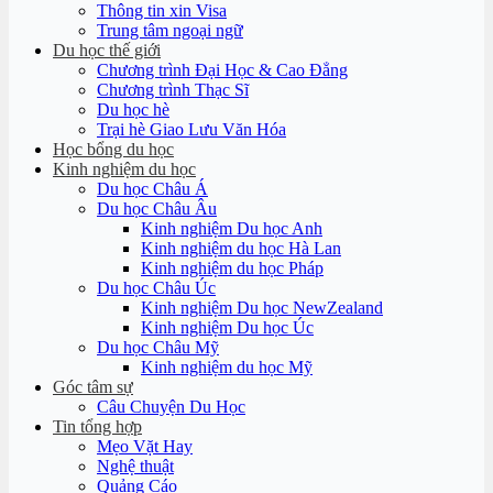
Thông tin xin Visa
Trung tâm ngoại ngữ
Du học thế giới
Chương trình Đại Học & Cao Đẳng
Chương trình Thạc Sĩ
Du học hè
Trại hè Giao Lưu Văn Hóa
Học bổng du học
Kinh nghiệm du học
Du học Châu Á
Du học Châu Âu
Kinh nghiệm Du học Anh
Kinh nghiệm du học Hà Lan
Kinh nghiệm du học Pháp
Du học Châu Úc
Kinh nghiệm Du học NewZealand
Kinh nghiệm Du học Úc
Du học Châu Mỹ
Kinh nghiệm du học Mỹ
Góc tâm sự
Câu Chuyện Du Học
Tin tổng hợp
Mẹo Vặt Hay
Nghệ thuật
Quảng Cáo