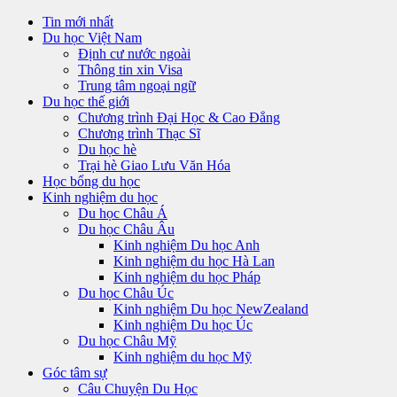
Tin mới nhất
Du học Việt Nam
Định cư nước ngoài
Thông tin xin Visa
Trung tâm ngoại ngữ
Du học thế giới
Chương trình Đại Học & Cao Đẳng
Chương trình Thạc Sĩ
Du học hè
Trại hè Giao Lưu Văn Hóa
Học bổng du học
Kinh nghiệm du học
Du học Châu Á
Du học Châu Âu
Kinh nghiệm Du học Anh
Kinh nghiệm du học Hà Lan
Kinh nghiệm du học Pháp
Du học Châu Úc
Kinh nghiệm Du học NewZealand
Kinh nghiệm Du học Úc
Du học Châu Mỹ
Kinh nghiệm du học Mỹ
Góc tâm sự
Câu Chuyện Du Học