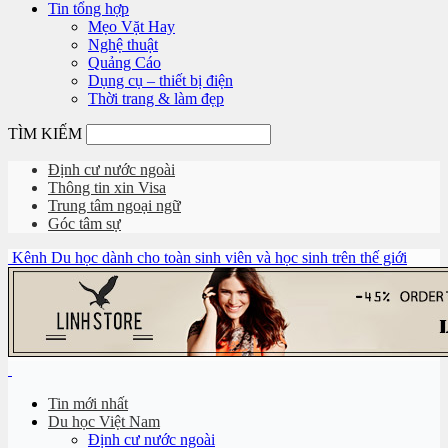
Tin tổng hợp
Mẹo Vặt Hay
Nghệ thuật
Quảng Cáo
Dụng cụ – thiết bị điện
Thời trang & làm đẹp
TÌM KIẾM
Định cư nước ngoài
Thông tin xin Visa
Trung tâm ngoại ngữ
Góc tâm sự
Kênh Du học dành cho toàn sinh viên và học sinh trên thế giới
Tin mới nhất
Du học Việt Nam
Định cư nước ngoài