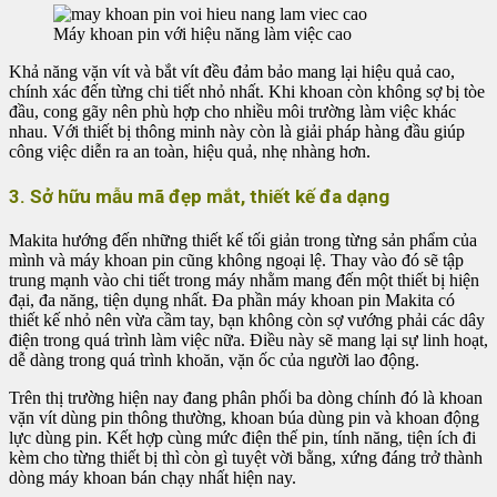
Máy khoan pin với hiệu năng làm việc cao
Khả năng vặn vít và bắt vít đều đảm bảo mang lại hiệu quả cao,
chính xác đến từng chi tiết nhỏ nhất. Khi khoan còn không sợ bị tòe
đầu, cong gãy nên phù hợp cho nhiều môi trường làm việc khác
nhau. Với thiết bị thông minh này còn là giải pháp hàng đầu giúp
công việc diễn ra an toàn, hiệu quả, nhẹ nhàng hơn.
3. Sở hữu mẫu mã đẹp mắt, thiết kế đa dạng
Makita hướng đến những thiết kế tối giản trong từng sản phẩm của
mình và máy khoan pin cũng không ngoại lệ. Thay vào đó sẽ tập
trung mạnh vào chi tiết trong máy nhằm mang đến một thiết bị hiện
đại, đa năng, tiện dụng nhất. Đa phần máy khoan pin Makita
có
thiết kế nhỏ nên vừa cầm tay, bạn không còn sợ vướng phải các dây
điện trong quá trình làm việc nữa. Điều này sẽ mang lại sự linh hoạt,
dễ dàng trong quá trình khoăn, vặn ốc của người lao động.
Trên thị trường hiện nay đang phân phối ba dòng chính đó là khoan
vặn vít dùng pin thông thường, khoan búa dùng pin và khoan động
lực dùng pin. Kết hợp cùng mức điện thế pin, tính năng, tiện ích đi
kèm cho từng thiết bị thì còn gì tuyệt vời bằng, xứng đáng trở thành
dòng máy khoan bán chạy nhất hiện nay.