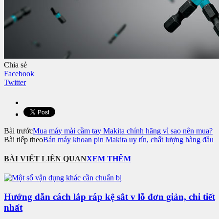
Chia sẻ
Facebook
Twitter
Bài trước
Mua máy mài cầm tay Makita chính hãng vì sao nên mua?
Bài tiếp theo
Bán máy khoan pin Makita uy tín, chất lượng hàng đầu
BÀI VIẾT LIÊN QUAN
XEM THÊM
Hướng dẫn cách lắp ráp kệ sắt v lỗ đơn giản, chi tiết
nhất