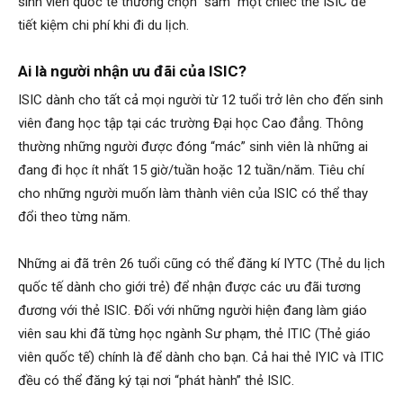
sinh viên quốc tế thường chọn “sắm” một chiếc thẻ ISIC để
tiết kiệm chi phí khi đi du lịch.
Ai là người nhận ưu đãi của ISIC?
ISIC dành cho tất cả mọi người từ 12 tuổi trở lên cho đến sinh
viên đang học tập tại các trường Đại học Cao đẳng. Thông
thường những người được đóng “mác” sinh viên là những ai
đang đi học ít nhất 15 giờ/tuần hoặc 12 tuần/năm. Tiêu chí
cho những người muốn làm thành viên của ISIC có thể thay
đổi theo từng năm.
Những ai đã trên 26 tuổi cũng có thể đăng kí IYTC (Thẻ du lịch
quốc tế dành cho giới trẻ) để nhận được các ưu đãi tương
đương với thẻ ISIC. Đối với những người hiện đang làm giáo
viên sau khi đã từng học ngành Sư phạm, thẻ ITIC (Thẻ giáo
viên quốc tế) chính là để dành cho bạn. Cả hai thẻ IYIC và ITIC
đều có thể đăng ký tại nơi “phát hành” thẻ ISIC.