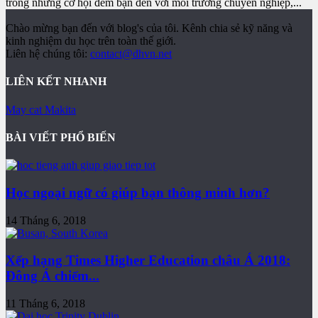
trong những cơ hội đem bạn đến với môi trường chuyên nghiệp,...
Chào mừng bạn đến với blog's của tôi. Kênh chia sẻ kỹ năng và
kinh nghiệm du học trên toàn thế giới.
Liên hệ chúng tôi:
contact@dhvn.net
LIÊN KẾT NHANH
May cat Makita
BÀI VIẾT PHỔ BIẾN
Học ngoại ngữ có giúp bạn thông minh hơn?
14 Tháng 6, 2018
Xếp hạng Times Higher Education châu Á 2018:
Đông Á chiếm...
11 Tháng 6, 2018