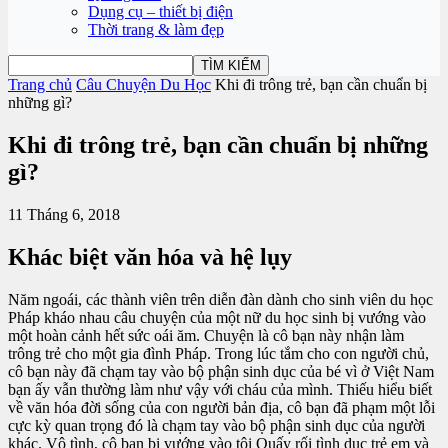
Dụng cụ – thiết bị điện
Thời trang & làm đẹp
Trang chủ
Câu Chuyện Du Học
Khi đi trông trẻ, bạn cần chuẩn bị
những gì?
Khi đi trông trẻ, bạn cần chuẩn bị những
gì?
11 Tháng 6, 2018
Khác biệt văn hóa và hệ lụy
Năm ngoái, các thành viên trên diễn đàn dành cho sinh viên du học
Pháp kháo nhau câu chuyện của một nữ du học sinh bị vướng vào
một hoàn cảnh hết sức oái ăm. Chuyện là cô bạn này nhận làm
trông trẻ cho một gia đình Pháp. Trong lúc tắm cho con người chủ,
cô bạn này đã chạm tay vào bộ phận sinh dục của bé vì ở Việt Nam
bạn ấy vẫn thường làm như vậy với cháu của mình. Thiếu hiểu biết
về văn hóa đời sống của con người bản địa, cô bạn đã phạm một lỗi
cực kỳ quan trọng đó là chạm tay vào bộ phận sinh dục của người
khác. Vô tình, cô bạn bị vướng vào tội Quấy rối tình dục trẻ em và