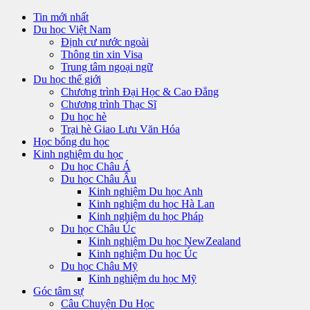
Tin mới nhất
Du học Việt Nam
Định cư nước ngoài
Thông tin xin Visa
Trung tâm ngoại ngữ
Du học thế giới
Chương trình Đại Học & Cao Đẳng
Chương trình Thạc Sĩ
Du học hè
Trại hè Giao Lưu Văn Hóa
Học bổng du học
Kinh nghiệm du học
Du học Châu Á
Du học Châu Âu
Kinh nghiệm Du học Anh
Kinh nghiệm du học Hà Lan
Kinh nghiệm du học Pháp
Du học Châu Úc
Kinh nghiệm Du học NewZealand
Kinh nghiệm Du học Úc
Du học Châu Mỹ
Kinh nghiệm du học Mỹ
Góc tâm sự
Câu Chuyện Du Học