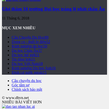
Ghé thăm 10 trường Đại học tráng lệ nhất châu Âu
11 Tháng 6, 2018
MỤC XEM NHIỀU
Câu Chuyện Du Học
89
Dụng cụ - thiết bị điện
52
Kinh nghiệm du học
50
Du học Châu Âu
37
Du học thế giới
21
Tin tổng hợp
21
Du học Việt Nam
18
Kinh nghiệm Du học Anh
16
Định cư nước ngoài
15
Câu chuyện du học
Góc tâm sự
Chính sách bảo mật
© www.dhvn.net
NHIỀU BÀI VIẾT HƠN