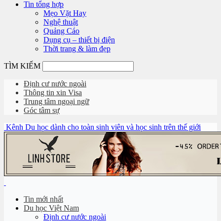
Tin tổng hợp
Mẹo Vặt Hay
Nghệ thuật
Quảng Cáo
Dụng cụ – thiết bị điện
Thời trang & làm đẹp
TÌM KIẾM
Định cư nước ngoài
Thông tin xin Visa
Trung tâm ngoại ngữ
Góc tâm sự
Kênh Du học dành cho toàn sinh viên và học sinh trên thế giới
Tin mới nhất
Du học Việt Nam
Định cư nước ngoài