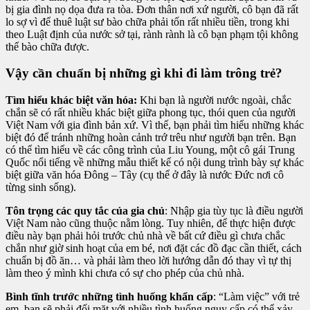
bị gia đình nọ dọa đưa ra tòa. Đơn thân nơi xứ người, cô bạn đã rất
lo sợ vì để thuê luật sư bào chữa phải tốn rất nhiều tiền, trong khi
theo Luật định của nước sở tại, rành rành là cô bạn phạm tội không
thể bào chữa được.
Vậy cần chuẩn bị những gì khi đi làm trông trẻ?
Tìm hiểu khác biệt văn hóa:
Khi bạn là người nước ngoài, chắc
chắn sẽ có rất nhiều khác biệt giữa phong tục, thói quen của người
Việt Nam với gia đình bản xứ. Vì thế, bạn phải tìm hiểu những khác
biệt đó để tránh những hoàn cảnh trớ trêu như người bạn trên. Bạn
có thể tìm hiểu về các công trình của Liu Young, một cô gái Trung
Quốc nổi tiếng về những mẫu thiết kế có nội dung trình bày sự khác
biệt giữa văn hóa Đông – Tây (cụ thể ở đây là nước Đức nơi cô
từng sinh sống).
Tôn trọng các quy tắc của gia chủ
: Nhập gia tùy tục là điều người
Việt Nam nào cũng thuộc nằm lòng. Tuy nhiên, để thực hiện được
điều này bạn phải hỏi trước chủ nhà về bất cứ điều gì chưa chắc
chắn như giờ sinh hoạt của em bé, nơi đặt các đồ đạc cần thiết, cách
chuẩn bị đồ ăn… và phải làm theo lời hướng dẫn đó thay vì tự thị
làm theo ý mình khi chưa có sự cho phép của chủ nhà.
Bình tĩnh trước những tình huống khẩn cấp
: “Làm việc” với trẻ
em, bạn sẽ phải đối mặt với nhiều tình huống nguy cấp có thể xảy