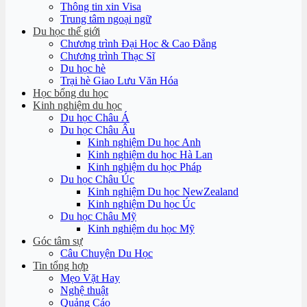
Thông tin xin Visa
Trung tâm ngoại ngữ
Du học thế giới
Chương trình Đại Học & Cao Đẳng
Chương trình Thạc Sĩ
Du học hè
Trại hè Giao Lưu Văn Hóa
Học bổng du học
Kinh nghiệm du học
Du học Châu Á
Du học Châu Âu
Kinh nghiệm Du học Anh
Kinh nghiệm du học Hà Lan
Kinh nghiệm du học Pháp
Du học Châu Úc
Kinh nghiệm Du học NewZealand
Kinh nghiệm Du học Úc
Du học Châu Mỹ
Kinh nghiệm du học Mỹ
Góc tâm sự
Câu Chuyện Du Học
Tin tổng hợp
Mẹo Vặt Hay
Nghệ thuật
Quảng Cáo