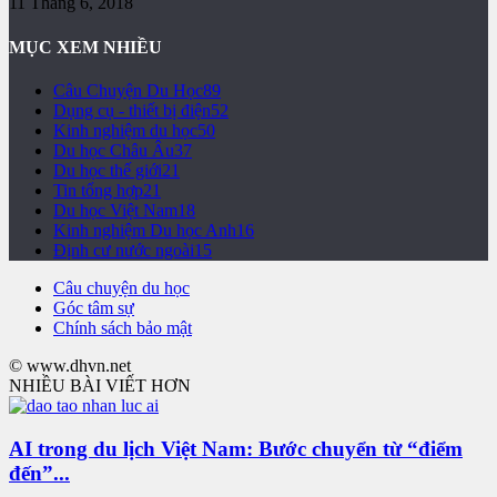
11 Tháng 6, 2018
MỤC XEM NHIỀU
Câu Chuyện Du Học
89
Dụng cụ - thiết bị điện
52
Kinh nghiệm du học
50
Du học Châu Âu
37
Du học thế giới
21
Tin tổng hợp
21
Du học Việt Nam
18
Kinh nghiệm Du học Anh
16
Định cư nước ngoài
15
Câu chuyện du học
Góc tâm sự
Chính sách bảo mật
© www.dhvn.net
NHIỀU BÀI VIẾT HƠN
AI trong du lịch Việt Nam: Bước chuyển từ “điểm
đến”...