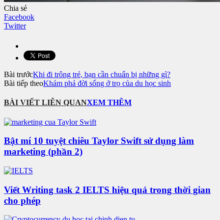
Chia sẻ
Facebook
Twitter
Bài trước
Khi đi trông trẻ, bạn cần chuẩn bị những gì?
Bài tiếp theo
Khám phá đời sống ở trọ của du học sinh
BÀI VIẾT LIÊN QUAN
XEM THÊM
Bật mí 10 tuyệt chiêu Taylor Swift sử dụng làm
marketing (phần 2)
Viết Writing task 2 IELTS hiệu quả trong thời gian
cho phép