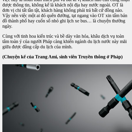
được thông tin, không kể là khách nội địa hay nước ngoài. OT là
đơn vị chi tất tần tật, khách hàng không phải trả bất cứ đồng nào.
Vậy nên việc một ai đó quên đường, tạt ngang vào OT xin tấm bản
đồ thành phố hay cuốn sổ nhỏ ghi lịch xe bus… là chuyện thường
ngày.
Cùng với tinh hoa kiến trúc và bề dày văn hóa, khâu dịch vụ toàn
tâm toàn ý của người Pháp càng khiến ngành du lịch nước này mãi
giữa được đẳng cấp du lịch của mình.
(Chuyện kể của Trang Ami, sinh viên Truyền thông ở Pháp)