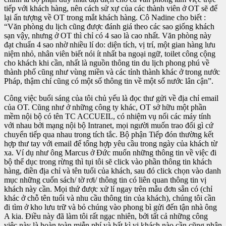
tiếp với khách hàng, nên cách sử xự của các thành viên ở OT sẽ để
lại ấn tượng về OT trong mắt khách hàng. Cô Nadine cho biết :
“Văn phòng du lịch cũng được đánh giá theo các sao giống khách
sạn vậy, nhưng ở OT thì chỉ có 4 sao là cao nhất. Văn phòng này
đạt chuẩn 4 sao nhờ nhiều lí do: diện tích, vị trí, một gian hàng lưu
niệm nhỏ, nhân viên biết nói ít nhất ba ngoại ngữ, toilet công cộng
cho khách khi cần, nhất là nguồn thông tin du lịch phong phú về
thành phố cũng như vùng miền và các tỉnh thành khác ở trong nước
Pháp, thậm chí cũng có một số thông tin về một số nước lân cận”.
Công việc buổi sáng của tôi chủ yếu là đọc thư gửi về địa chỉ email
của OT. Cũng như ở những công ty khác, OT sở hữu một phần
mềm nội bộ có tên TC ACCUEIL, có nhiệm vụ nối các máy tính
với nhau bởi mạng nội bộ Intranet, mọi người muốn trao đổi gì cứ
chuyển tiếp qua nhau trong tích tắc. Bộ phận Tiếp đón thường kết
hợp thư tay với email để tổng hợp yêu cầu trong ngày của khách từ
xa. Ví dụ như ông Marcus ở Đức muốn những thông tin về việc đi
bộ thể dục trong rừng thì tụi tôi sẽ click vào phần thông tin khách
hàng, điền địa chỉ và tên tuổi của khách, sau đó click chọn vào danh
mục những cuốn sách/ tờ rơi/ thông tin có liên quan thông tin vị
khách này cần. Mọi thứ được xử lí ngay trên mẫu đơn sẵn có (chỉ
khác ở chỗ tên tuổi và nhu cầu thông tin của khách), chúng tôi cần
đi tìm ở kho lưu trữ và bỏ chúng vào phong bì gửi đến tận nhà ông
A kia. Điều này đã làm tôi rất ngạc nhiên, bởi tất cả những công
việc này là hoàn toàn miễn phí và bất kì vị khách nào cần cũng nhận