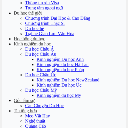
Thông tin xin Visa
Trung tâm ngoại ngữ
Du học thế giới
Chương trình Đại Học & Cao Đẳng
Chương trình Thạc Sĩ
Du học hè
Trại hè Giao Lưu Văn Hóa
Học bổng du học
Kinh nghiệm du học
Du học Châu Á
Du học Châu Âu
Kinh nghiệm Du học Anh
Kinh nghiệm du học Hà Lan
Kinh nghiệm du học Pháp
Du học Châu Úc
Kinh nghiệm Du học NewZealand
Kinh nghiệm Du học Úc
Du học Châu Mỹ
Kinh nghiệm du học Mỹ
Góc tâm sự
Câu Chuyện Du Học
Tin tổng hợp
Mẹo Vặt Hay
Nghệ thuật
Quảng Cáo