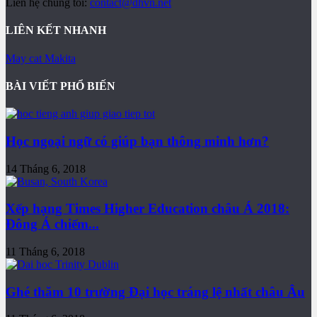
Liên hệ chúng tôi:
contact@dhvn.net
LIÊN KẾT NHANH
May cat Makita
BÀI VIẾT PHỔ BIẾN
Học ngoại ngữ có giúp bạn thông minh hơn?
14 Tháng 6, 2018
Xếp hạng Times Higher Education châu Á 2018:
Đông Á chiếm...
11 Tháng 6, 2018
Ghé thăm 10 trường Đại học tráng lệ nhất châu Âu