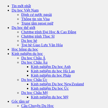
Tin mới nhất
Du học Việt Nam
Định cư nước ngoài
Thông tin xin Visa
Trung tâm ngoại ngữ
Du học thế giới
Chương trình Đại Học & Cao Đẳng
Chương trình Thạc Sĩ
Du học hè
Trại hè Giao Lưu Văn Hóa
Học bổng du học
Kinh nghiệm du học
Du học Châu Á
Du học Châu Âu
Kinh nghiệm Du học Anh
Kinh nghiệm du học Hà Lan
Kinh nghiệm du học Pháp
Du học Châu Úc
Kinh nghiệm Du học NewZealand
Kinh nghiệm Du học Úc
Du học Châu Mỹ
Kinh nghiệm du học Mỹ
Góc tâm sự
Câu Chuyện Du Học