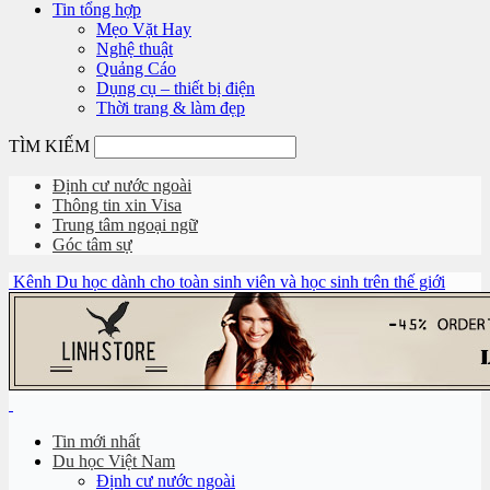
Tin tổng hợp
Mẹo Vặt Hay
Nghệ thuật
Quảng Cáo
Dụng cụ – thiết bị điện
Thời trang & làm đẹp
TÌM KIẾM
Định cư nước ngoài
Thông tin xin Visa
Trung tâm ngoại ngữ
Góc tâm sự
Kênh Du học dành cho toàn sinh viên và học sinh trên thế giới
Tin mới nhất
Du học Việt Nam
Định cư nước ngoài