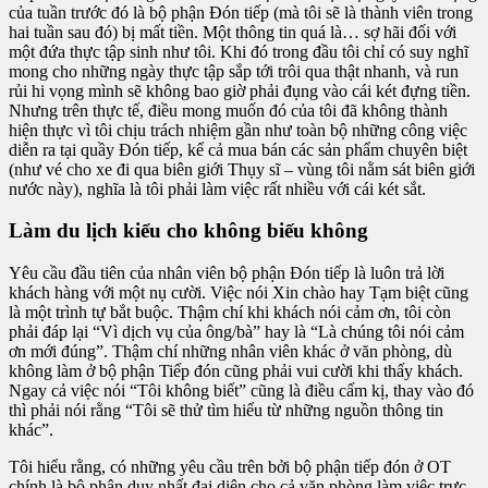
của tuần trước đó là bộ phận Đón tiếp (mà tôi sẽ là thành viên trong
hai tuần sau đó) bị mất tiền. Một thông tin quá là… sợ hãi đối với
một đứa thực tập sinh như tôi. Khi đó trong đầu tôi chỉ có suy nghĩ
mong cho những ngày thực tập sắp tới trôi qua thật nhanh, và run
rủi hi vọng mình sẽ không bao giờ phải đụng vào cái két đựng tiền.
Nhưng trên thực tế, điều mong muốn đó của tôi đã không thành
hiện thực vì tôi chịu trách nhiệm gần như toàn bộ những công việc
diễn ra tại quầy Đón tiếp, kể cả mua bán các sản phẩm chuyên biệt
(như vé cho xe đi qua biên giới Thụy sĩ – vùng tôi nằm sát biên giới
nước này), nghĩa là tôi phải làm việc rất nhiều với cái két sắt.
Làm du lịch kiểu cho không biếu không
Yêu cầu đầu tiên của nhân viên bộ phận Đón tiếp là luôn trả lời
khách hàng với một nụ cười. Việc nói Xin chào hay Tạm biệt cũng
là một trình tự bắt buộc. Thậm chí khi khách nói cảm ơn, tôi còn
phải đáp lại “Vì dịch vụ của ông/bà” hay là “Là chúng tôi nói cảm
ơn mới đúng”. Thậm chí những nhân viên khác ở văn phòng, dù
không làm ở bộ phận Tiếp đón cũng phải vui cười khi thấy khách.
Ngay cả việc nói “Tôi không biết” cũng là điều cấm kị, thay vào đó
thì phải nói rằng “Tôi sẽ thử tìm hiểu từ những nguồn thông tin
khác”.
Tôi hiểu rằng, có những yêu cầu trên bởi bộ phận tiếp đón ở OT
chính là bộ phận duy nhất đại diện cho cả văn phòng làm việc trực