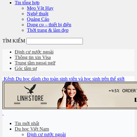
Tin tổng hợp
Mẹo Vặt Hay
Nghệ thuật
Quảng Cáo
Dụng cụ – thiết bị điện
Thời trang & làm đẹp
TÌM KIẾM
Định cư nước ngoài
Thông tin xin Visa
Trung tâm ngoại ngữ
Góc tâm sự
Kênh Du học dành cho toàn sinh viên và học sinh trên thế giới
Tin mới nhất
Du học Việt Nam
Định cư nước ngoài