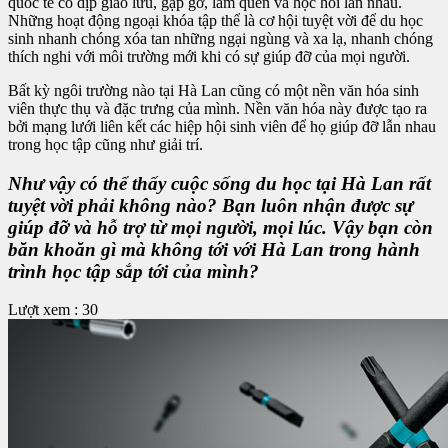
quốc tế có dịp giao lưu, gặp gỡ, làm quen và học hỏi lẫn nhau.
Những hoạt động ngoại khóa tập thể là cơ hội tuyệt vời để du học
sinh nhanh chóng xóa tan những ngại ngùng và xa lạ, nhanh chóng
thích nghi với môi trường mới khi có sự giúp đỡ của mọi người.
Bất kỳ ngôi trường nào tại Hà Lan cũng có một nền văn hóa sinh
viên thực thụ và đặc trưng của mình. Nền văn hóa này được tạo ra
bởi mạng lưới liên kết các hiệp hội sinh viên để họ giúp đỡ lẫn nhau
trong học tập cũng như giải trí.
Như vậy có thể thấy cuộc sống du học tại Hà Lan rất
tuyệt vời phải không nào? Bạn luôn nhận được sự
giúp đỡ và hỗ trợ từ mọi người, mọi lúc. Vậy bạn còn
băn khoăn gì mà không tới với Hà Lan trong hành
trình học tập sắp tới của mình?
Lượt xem : 30