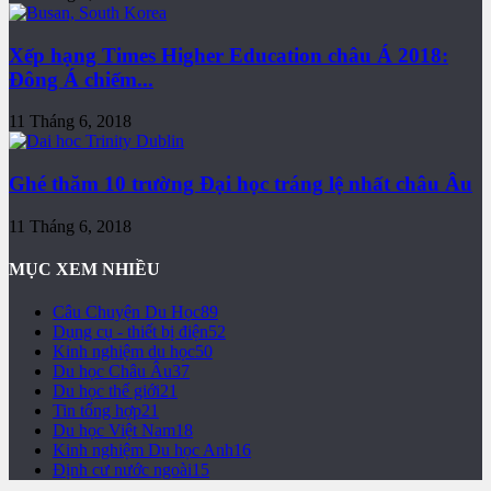
Xếp hạng Times Higher Education châu Á 2018:
Đông Á chiếm...
11 Tháng 6, 2018
Ghé thăm 10 trường Đại học tráng lệ nhất châu Âu
11 Tháng 6, 2018
MỤC XEM NHIỀU
Câu Chuyện Du Học
89
Dụng cụ - thiết bị điện
52
Kinh nghiệm du học
50
Du học Châu Âu
37
Du học thế giới
21
Tin tổng hợp
21
Du học Việt Nam
18
Kinh nghiệm Du học Anh
16
Định cư nước ngoài
15