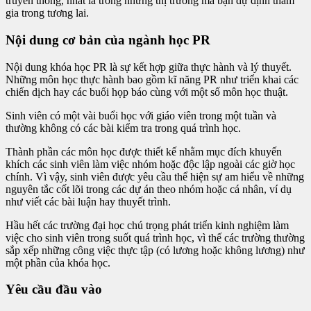
truyền thông, nhất là trong những thị trường mà bạn dự định tham
gia trong tương lai.
Nội dung cơ bản của ngành học PR
Nội dung khóa học PR là sự kết hợp giữa thực hành và lý thuyết.
Những môn học thực hành bao gồm kĩ năng PR như triển khai các
chiến dịch hay các buổi họp báo cùng với một số môn học thuật.
Sinh viên có một vài buổi học với giáo viên trong một tuần và
thường không có các bài kiểm tra trong quá trình học.
Thành phần các môn học được thiết kế nhằm mục đích khuyến
khích các sinh viên làm việc nhóm hoặc độc lập ngoài các giờ học
chính. Vì vậy, sinh viên được yêu cầu thể hiện sự am hiểu về những
nguyên tắc cốt lõi trong các dự án theo nhóm hoặc cá nhân, ví dụ
như viết các bài luận hay thuyết trình.
Hầu hết các trường đại học chú trọng phát triển kinh nghiệm làm
việc cho sinh viên trong suốt quá trình học, vì thế các trường thường
sắp xếp những công việc thực tập (có lương hoặc không lương) như
một phần của khóa học.
Yêu cầu đầu vào