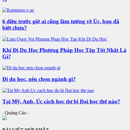
6 điều trước giờ ai cũng lầm tưởng về Úc, bạn đã
biết chưa?
Khi Đi Du Học Phương Pháp Học Tập Tốt Nhất Là
Gì?
Đi du học, nên chọn ngành gì?
Tại Mỹ, Anh, Úc cách học dự bị Đại học thế nào?
- Quảng Cáo -
BÀI VIẾT MỚI NHẤT