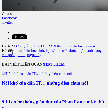
Chia sẻ
Facebook
Twitter
Bài trước
Cộng đồng LGBT được 9 thành phố du học cởi mở
Bài tiếp theo
Là du học sinh, bạn sẽ mơ ước được thực hành trong
các phòng thí nghiệm này
BÀI VIẾT LIÊN QUAN
XEM THÊM
Nỗi khổ của dân IT… những điều chưa nói
9 Lí do hệ thống giáo dục của Phần Lan cực kỳ thú
vị