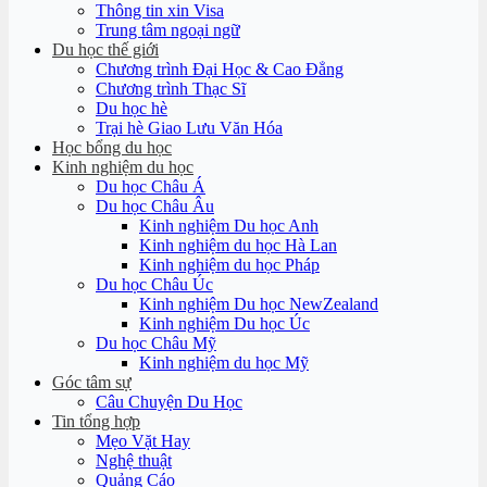
Thông tin xin Visa
Trung tâm ngoại ngữ
Du học thế giới
Chương trình Đại Học & Cao Đẳng
Chương trình Thạc Sĩ
Du học hè
Trại hè Giao Lưu Văn Hóa
Học bổng du học
Kinh nghiệm du học
Du học Châu Á
Du học Châu Âu
Kinh nghiệm Du học Anh
Kinh nghiệm du học Hà Lan
Kinh nghiệm du học Pháp
Du học Châu Úc
Kinh nghiệm Du học NewZealand
Kinh nghiệm Du học Úc
Du học Châu Mỹ
Kinh nghiệm du học Mỹ
Góc tâm sự
Câu Chuyện Du Học
Tin tổng hợp
Mẹo Vặt Hay
Nghệ thuật
Quảng Cáo