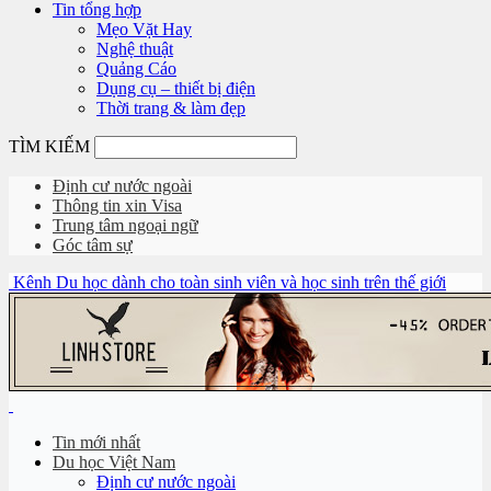
Tin tổng hợp
Mẹo Vặt Hay
Nghệ thuật
Quảng Cáo
Dụng cụ – thiết bị điện
Thời trang & làm đẹp
TÌM KIẾM
Định cư nước ngoài
Thông tin xin Visa
Trung tâm ngoại ngữ
Góc tâm sự
Kênh Du học dành cho toàn sinh viên và học sinh trên thế giới
Tin mới nhất
Du học Việt Nam
Định cư nước ngoài