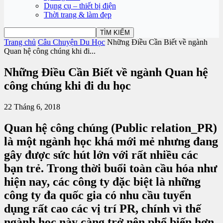
Dụng cụ – thiết bị điện
Thời trang & làm đẹp
Trang chủ
Câu Chuyện Du Học
Những Điều Cần Biết về ngành
Quan hệ công chúng khi đi...
Những Điều Cần Biết về ngành Quan hệ
công chúng khi đi du học
22 Tháng 6, 2018
Quan hệ công chúng (Public relation_PR)
là một ngành học khá mới mẻ nhưng đang
gây được sức hút lớn với rất nhiều các
bạn trẻ. Trong thời buổi toàn cầu hóa như
hiện nay, các công ty đặc biệt là những
công ty đa quốc gia có nhu cầu tuyển
dụng rất cao các vị trí PR, chính vì thế
ngành học này càng trở nên phổ biến hơn