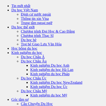
Tin mới nhất
Du học Việt Nam
Định cư nước ngoài
Thông tin xin Visa
Trung tâm ngoại ngữ
Du học thế giới
Chương trình Đại Học & Cao Đẳng
Chương trình Thạc Sĩ
Du học hè
Trại hè Giao Lưu Văn Hóa
Học bổng du học
Kinh nghiệm du học
Du học Châu Á
Du học Châu Âu
Kinh nghiệm Du học Anh
Kinh nghiệm du học Hà Lan
Kinh nghiệm du học Pháp
Du học Châu Úc
Kinh nghiệm Du học NewZealand
Kinh nghiệm Du học Úc
Du học Châu Mỹ
Kinh nghiệm du học Mỹ
Góc tâm sự
Câu Chuyện Du Học