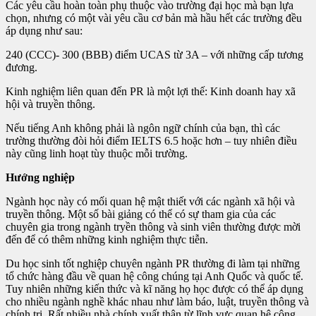
Các yêu cầu hoàn toàn phụ thuộc vào trường đại học mà bạn lựa
chọn, nhưng có một vài yêu cầu cơ bản mà hầu hết các trường đều
áp dụng như sau:
240 (CCC)- 300 (BBB) điểm UCAS từ 3A – với những cấp tương
đương.
Kinh nghiệm liên quan đến PR là một lợi thế: Kinh doanh hay xã
hội và truyền thông.
Nếu tiếng Anh không phải là ngôn ngữ chính của bạn, thì các
trường thường đòi hỏi điểm IELTS 6.5 hoặc hơn – tuy nhiên điều
này cũng linh hoạt tùy thuộc mỗi trường.
Hướng nghiệp
Ngành học này có mối quan hệ mật thiết với các ngành xã hội và
truyền thông. Một số bài giảng có thể có sự tham gia của các
chuyên gia trong ngành tryền thông và sinh viên thường được mời
đến để có thêm những kinh nghiệm thực tiễn.
Du học sinh tốt nghiệp chuyên ngành PR thường đi làm tại những
tổ chức hàng đầu về quan hệ công chúng tại Anh Quốc và quốc tế.
Tuy nhiên những kiến thức và kĩ năng họ học được có thể áp dụng
cho nhiều ngành nghề khác nhau như làm báo, luật, truyền thông và
chính trị. Rất nhiều nhà chính xuất thân từ lĩnh vực quan hệ công