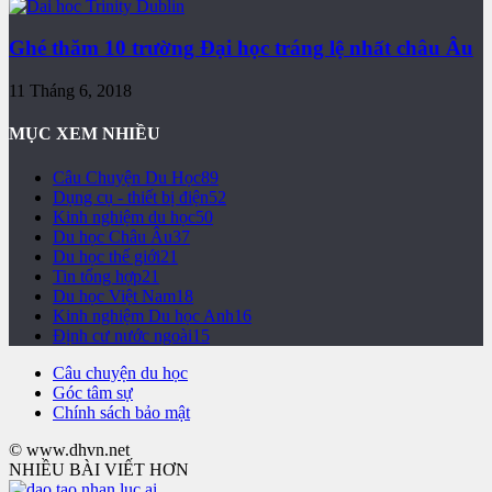
Ghé thăm 10 trường Đại học tráng lệ nhất châu Âu
11 Tháng 6, 2018
MỤC XEM NHIỀU
Câu Chuyện Du Học
89
Dụng cụ - thiết bị điện
52
Kinh nghiệm du học
50
Du học Châu Âu
37
Du học thế giới
21
Tin tổng hợp
21
Du học Việt Nam
18
Kinh nghiệm Du học Anh
16
Định cư nước ngoài
15
Câu chuyện du học
Góc tâm sự
Chính sách bảo mật
© www.dhvn.net
NHIỀU BÀI VIẾT HƠN