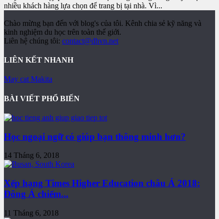
nhiều khách hàng lựa chọn để trang bị tại nhà. Vì...
Chào mừng bạn đến với blog's của tôi. Kênh chia sẻ kỹ năng và
kinh nghiệm du học trên toàn thế giới.
Liên hệ chúng tôi:
contact@dhvn.net
LIÊN KẾT NHANH
May cat Makita
BÀI VIẾT PHỔ BIẾN
Học ngoại ngữ có giúp bạn thông minh hơn?
14 Tháng 6, 2018
Xếp hạng Times Higher Education châu Á 2018:
Đông Á chiếm...
11 Tháng 6, 2018