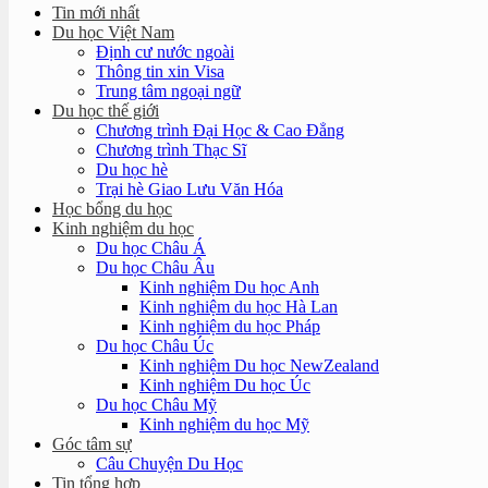
Tin mới nhất
Du học Việt Nam
Định cư nước ngoài
Thông tin xin Visa
Trung tâm ngoại ngữ
Du học thế giới
Chương trình Đại Học & Cao Đẳng
Chương trình Thạc Sĩ
Du học hè
Trại hè Giao Lưu Văn Hóa
Học bổng du học
Kinh nghiệm du học
Du học Châu Á
Du học Châu Âu
Kinh nghiệm Du học Anh
Kinh nghiệm du học Hà Lan
Kinh nghiệm du học Pháp
Du học Châu Úc
Kinh nghiệm Du học NewZealand
Kinh nghiệm Du học Úc
Du học Châu Mỹ
Kinh nghiệm du học Mỹ
Góc tâm sự
Câu Chuyện Du Học
Tin tổng hợp