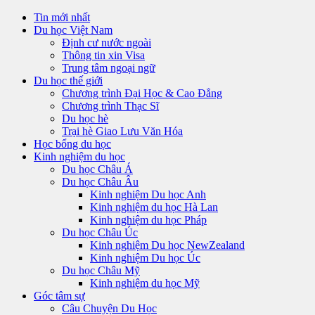
Tin mới nhất
Du học Việt Nam
Định cư nước ngoài
Thông tin xin Visa
Trung tâm ngoại ngữ
Du học thế giới
Chương trình Đại Học & Cao Đẳng
Chương trình Thạc Sĩ
Du học hè
Trại hè Giao Lưu Văn Hóa
Học bổng du học
Kinh nghiệm du học
Du học Châu Á
Du học Châu Âu
Kinh nghiệm Du học Anh
Kinh nghiệm du học Hà Lan
Kinh nghiệm du học Pháp
Du học Châu Úc
Kinh nghiệm Du học NewZealand
Kinh nghiệm Du học Úc
Du học Châu Mỹ
Kinh nghiệm du học Mỹ
Góc tâm sự
Câu Chuyện Du Học