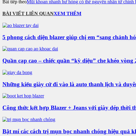
Bài tiếp theo
Mũi khoan nhanh hư hỏng có thể nguyên nhân từ chính 
BÀI VIẾT LIÊN QUAN
XEM THÊM
5 phong cách diện blazer giúp chị em “sang chảnh h
Quần cạp cao – chiếc quần “kỳ diệu” che khéo vòng 
Những kiểu giày cứ đi vào là auto thanh lịch và duy
Công thức kết hợp Blazer + Jeans với giày dép thời 
Bật mí các cách trị mụn bọc nhanh chóng hiệu quả 