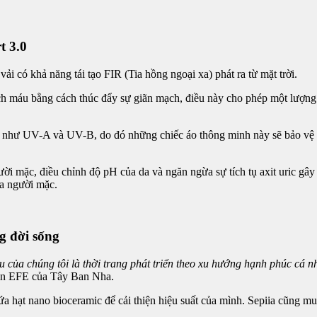
t 3.0
ải có khả năng tái tạo FIR (Tia hồng ngoại xa) phát ra từ mặt trời.
ch máu bằng cách thúc đẩy sự giãn mạch, điều này cho phép một lượng 
hại như UV-A và UV-B, do đó những chiếc áo thông minh này sẽ bảo vệ d
 người mặc, điều chỉnh độ pH của da và ngăn ngừa sự tích tụ axit uric 
ủa người mặc.
ng đời sống
 của chúng tôi là thời trang phát triển theo xu hướng hạnh phúc cá n
 tin EFE của Tây Ban Nha.
a hạt nano bioceramic để cải thiện hiệu suất của mình. Sepiia cũng m