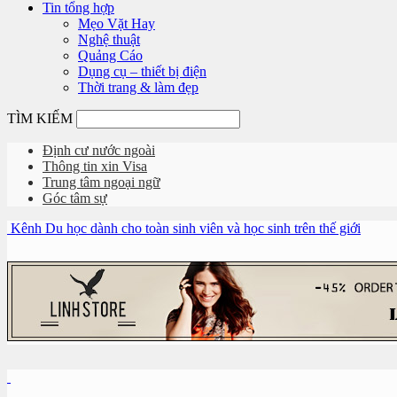
Tin tổng hợp
Mẹo Vặt Hay
Nghệ thuật
Quảng Cáo
Dụng cụ – thiết bị điện
Thời trang & làm đẹp
TÌM KIẾM
Định cư nước ngoài
Thông tin xin Visa
Trung tâm ngoại ngữ
Góc tâm sự
Kênh Du học dành cho toàn sinh viên và học sinh trên thế giới