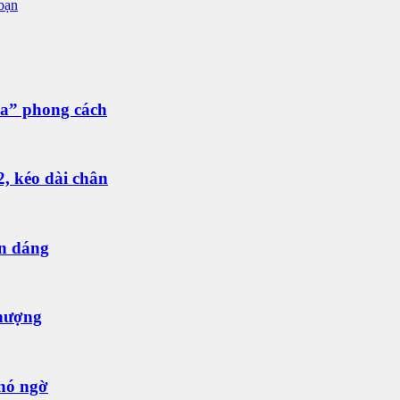
bạn
óa” phong cách
2, kéo dài chân
ên dáng
thượng
khó ngờ