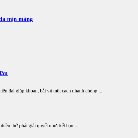
o da mịn màng
đầu
iện đại giúp khoan, bắt vít một cách nhanh chóng,...
hiều thứ phải giải quyết như: kết bạn...