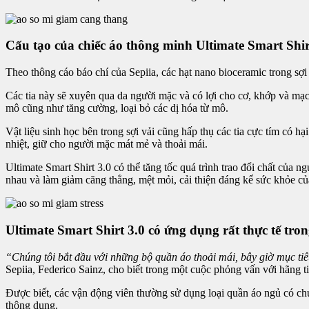
Cấu tạo của chiếc áo thông minh Ultimate Smart Shir
Theo thông cáo báo chí của Sepiia, các hạt nano bioceramic trong sợi v
Các tia này sẽ xuyên qua da người mặc và có lợi cho cơ, khớp và mạ
mô cũng như tăng cường, loại bỏ các dị hóa từ mô.
Vật liệu sinh học bên trong sợi vải cũng hấp thụ các tia cực tím có 
nhiệt, giữ cho người mặc mát mẻ và thoải mái.
Ultimate Smart Shirt 3.0 có thể tăng tốc quá trình trao đổi chất của
nhau và làm giảm căng thẳng, mệt mỏi, cải thiện đáng kể sức khỏe c
Ultimate Smart Shirt 3.0 có ứng dụng rất thực tế tro
“Chúng tôi bắt đầu với những bộ quần áo thoải mái, bây giờ mục tiêu
Sepiia, Federico Sainz, cho biết trong một cuộc phỏng vấn với hãng
Được biết, các vận động viên thường sử dụng loại quần áo ngủ có chứ
thông dụng.