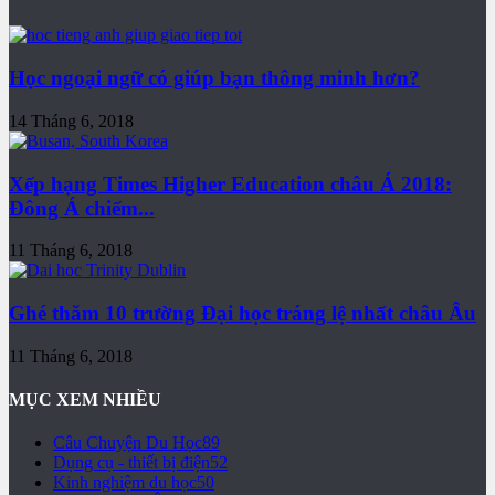
Học ngoại ngữ có giúp bạn thông minh hơn?
14 Tháng 6, 2018
Xếp hạng Times Higher Education châu Á 2018:
Đông Á chiếm...
11 Tháng 6, 2018
Ghé thăm 10 trường Đại học tráng lệ nhất châu Âu
11 Tháng 6, 2018
MỤC XEM NHIỀU
Câu Chuyện Du Học
89
Dụng cụ - thiết bị điện
52
Kinh nghiệm du học
50