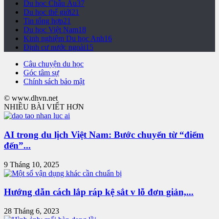
Du học Châu Âu
37
Du học thế giới
21
Tin tổng hợp
21
Du học Việt Nam
18
Kinh nghiệm Du học Anh
16
Định cư nước ngoài
15
Câu chuyện du học
Góc tâm sự
Chính sách bảo mật
© www.dhvn.net
NHIỀU BÀI VIẾT HƠN
AI trong du lịch Việt Nam: Bước chuyển từ “điểm
đến”...
9 Tháng 10, 2025
Hướng dẫn cách lắp ráp kệ sắt v lỗ đơn giản,...
28 Tháng 6, 2023