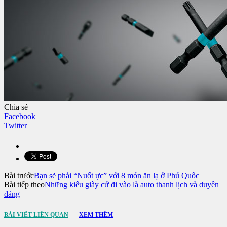
Chia sẻ
Facebook
Twitter
Bài trước
Bạn sẽ phải “Nuốt ực” với 8 món ăn lạ ở Phú Quốc
Bài tiếp theo
Những kiểu giày cứ đi vào là auto thanh lịch và duyên
dáng
BÀI VIẾT LIÊN QUAN
XEM THÊM