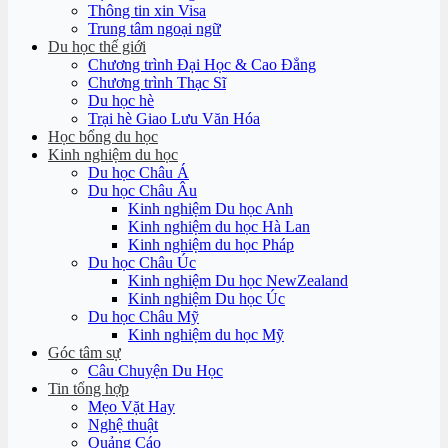
Thông tin xin Visa
Trung tâm ngoại ngữ
Du học thế giới
Chương trình Đại Học & Cao Đẳng
Chương trình Thạc Sĩ
Du học hè
Trại hè Giao Lưu Văn Hóa
Học bổng du học
Kinh nghiệm du học
Du học Châu Á
Du học Châu Âu
Kinh nghiệm Du học Anh
Kinh nghiệm du học Hà Lan
Kinh nghiệm du học Pháp
Du học Châu Úc
Kinh nghiệm Du học NewZealand
Kinh nghiệm Du học Úc
Du học Châu Mỹ
Kinh nghiệm du học Mỹ
Góc tâm sự
Câu Chuyện Du Học
Tin tổng hợp
Mẹo Vặt Hay
Nghệ thuật
Quảng Cáo