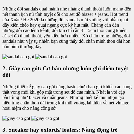
Những đôi sandals quai mảnh nhẹ nhàng thanh thoát luôn mang đến
nét thanh lịch nữ tính tuyệt đối cho set đồ blazer + jeans. Hot trend
của Xuân/ Hè 2020 là những đôi sandals mũi vuông với phần quai
dây xiên chéo hay quai ngang cực kỳ hút mắt. Chẳng cần đến
những đôi cao lênh kênh, đôi khi chỉ cần 3 – 5cm thôi cũng khiến
cả set đồ thanh thoát, yêu kiều hơn nhiều. Xỏ chân trong những đôi
sandals như vậy tự nhiên bạn cũng thấy đôi chân mình thon dài hơn
hẳn bình thường đấy.
2. Giày cao gót: Cơ bản nhưng luôn ghi điểm tuyệt
đối
Những thiết kế giày cao gót dáng basic chưa bao giờ khiến các nàng
thất vọng mỗi khi góp mặt trong set đồ của mình. Nhất là với cặp
bài trùng như blazer và quần jeans. Những thiết kế mũi nhọn tạo
hiệu ứng chân thon dài trong khi mũi vuông lại thiên về nét vintage
hoài niệm cho nàng công sở.
3. Sneaker hay oxfords/ loafers: Năng động trẻ