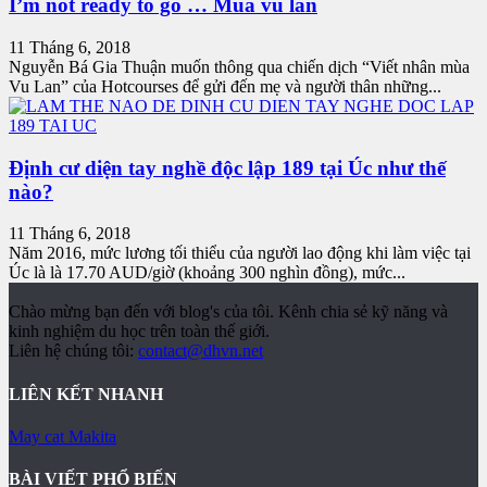
I’m not ready to go … Mùa vu lan
11 Tháng 6, 2018
Nguyễn Bá Gia Thuận muốn thông qua chiến dịch “Viết nhân mùa
Vu Lan” của Hotcourses để gửi đến mẹ và người thân những...
Định cư diện tay nghề độc lập 189 tại Úc như thế
nào?
11 Tháng 6, 2018
Năm 2016, mức lương tối thiểu của người lao động khi làm việc tại
Úc là là 17.70 AUD/giờ (khoảng 300 nghìn đồng), mức...
Chào mừng bạn đến với blog's của tôi. Kênh chia sẻ kỹ năng và
kinh nghiệm du học trên toàn thế giới.
Liên hệ chúng tôi:
contact@dhvn.net
LIÊN KẾT NHANH
May cat Makita
BÀI VIẾT PHỔ BIẾN