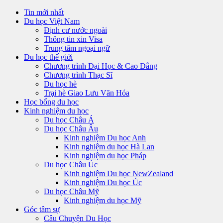
Tin mới nhất
Du học Việt Nam
Định cư nước ngoài
Thông tin xin Visa
Trung tâm ngoại ngữ
Du học thế giới
Chương trình Đại Học & Cao Đẳng
Chương trình Thạc Sĩ
Du học hè
Trại hè Giao Lưu Văn Hóa
Học bổng du học
Kinh nghiệm du học
Du học Châu Á
Du học Châu Âu
Kinh nghiệm Du học Anh
Kinh nghiệm du học Hà Lan
Kinh nghiệm du học Pháp
Du học Châu Úc
Kinh nghiệm Du học NewZealand
Kinh nghiệm Du học Úc
Du học Châu Mỹ
Kinh nghiệm du học Mỹ
Góc tâm sự
Câu Chuyện Du Học