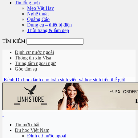
Tin tổng hợp
Mẹo Vặt Hay
Nghệ thuật
Quảng Cáo
Dụng cụ – thiết bị điện
Thời trang & làm đẹp
TÌM KIẾM
Định cư nước ngoài
Thông tin xin Visa
Trung tâm ngoại ngữ
Góc tâm sự
Kênh Du học dành cho toàn sinh viên và học sinh trên thế giới
Tin mới nhất
Du học Việt Nam
Định cư nước ngoài