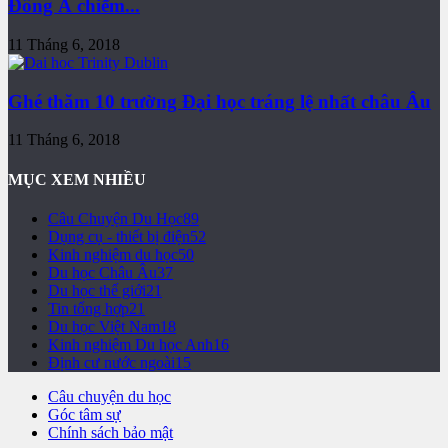
Đông Á chiếm...
11 Tháng 6, 2018
Ghé thăm 10 trường Đại học tráng lệ nhất châu Âu
11 Tháng 6, 2018
MỤC XEM NHIỀU
Câu Chuyện Du Học
89
Dụng cụ - thiết bị điện
52
Kinh nghiệm du học
50
Du học Châu Âu
37
Du học thế giới
21
Tin tổng hợp
21
Du học Việt Nam
18
Kinh nghiệm Du học Anh
16
Định cư nước ngoài
15
Câu chuyện du học
Góc tâm sự
Chính sách bảo mật