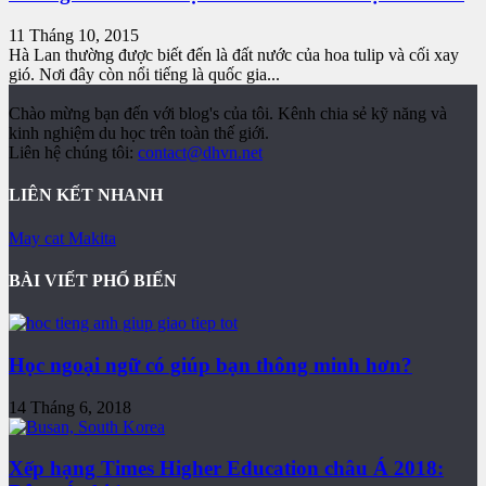
11 Tháng 10, 2015
Hà Lan thường được biết đến là đất nước của hoa tulip và cối xay
gió. Nơi đây còn nổi tiếng là quốc gia...
Chào mừng bạn đến với blog's của tôi. Kênh chia sẻ kỹ năng và
kinh nghiệm du học trên toàn thế giới.
Liên hệ chúng tôi:
contact@dhvn.net
LIÊN KẾT NHANH
May cat Makita
BÀI VIẾT PHỔ BIẾN
Học ngoại ngữ có giúp bạn thông minh hơn?
14 Tháng 6, 2018
Xếp hạng Times Higher Education châu Á 2018: