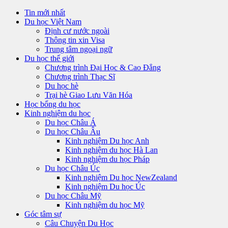
Tin mới nhất
Du học Việt Nam
Định cư nước ngoài
Thông tin xin Visa
Trung tâm ngoại ngữ
Du học thế giới
Chương trình Đại Học & Cao Đẳng
Chương trình Thạc Sĩ
Du học hè
Trại hè Giao Lưu Văn Hóa
Học bổng du học
Kinh nghiệm du học
Du học Châu Á
Du học Châu Âu
Kinh nghiệm Du học Anh
Kinh nghiệm du học Hà Lan
Kinh nghiệm du học Pháp
Du học Châu Úc
Kinh nghiệm Du học NewZealand
Kinh nghiệm Du học Úc
Du học Châu Mỹ
Kinh nghiệm du học Mỹ
Góc tâm sự
Câu Chuyện Du Học