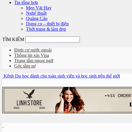
Tin tổng hợp
Mẹo Vặt Hay
Nghệ thuật
Quảng Cáo
Dụng cụ – thiết bị điện
Thời trang & làm đẹp
TÌM KIẾM
Định cư nước ngoài
Thông tin xin Visa
Trung tâm ngoại ngữ
Góc tâm sự
Kênh Du học dành cho toàn sinh viên và học sinh trên thế giới