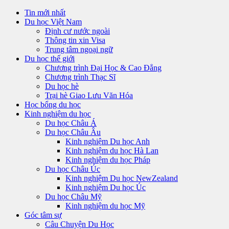
Tin mới nhất
Du học Việt Nam
Định cư nước ngoài
Thông tin xin Visa
Trung tâm ngoại ngữ
Du học thế giới
Chương trình Đại Học & Cao Đẳng
Chương trình Thạc Sĩ
Du học hè
Trại hè Giao Lưu Văn Hóa
Học bổng du học
Kinh nghiệm du học
Du học Châu Á
Du học Châu Âu
Kinh nghiệm Du học Anh
Kinh nghiệm du học Hà Lan
Kinh nghiệm du học Pháp
Du học Châu Úc
Kinh nghiệm Du học NewZealand
Kinh nghiệm Du học Úc
Du học Châu Mỹ
Kinh nghiệm du học Mỹ
Góc tâm sự
Câu Chuyện Du Học