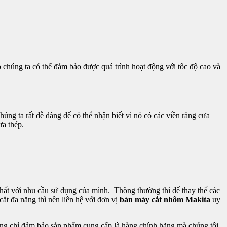
 chúng ta có thể đảm bảo được quá trình hoạt động với tốc độ cao và
húng ta rất dễ dàng để có thể nhận biết vì nó có các viền răng cưa
ưa thép.
nhất với nhu cầu sử dụng của mình. Thông thường thì để thay thế các
t đa năng thì nên liên hệ với đơn vị
bán máy cắt nhôm Makita
uy
ông chỉ đảm bảo sản phẩm cung cấp là hàng chính hãng mà chúng tôi