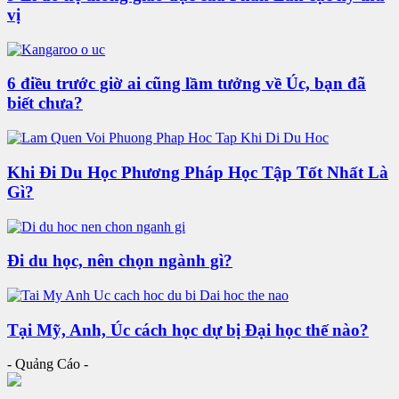
vị
6 điều trước giờ ai cũng lầm tưởng về Úc, bạn đã
biết chưa?
Khi Đi Du Học Phương Pháp Học Tập Tốt Nhất Là
Gì?
Đi du học, nên chọn ngành gì?
Tại Mỹ, Anh, Úc cách học dự bị Đại học thế nào?
- Quảng Cáo -