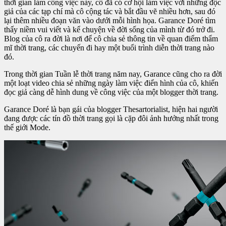
thời gian làm công việc này, cô đã có cơ hội làm việc với những độc
giả của các tạp chí mà cô cộng tác và bắt đầu vẽ nhiều hơn, sau đó
lại thêm nhiều đoạn văn vào dưới mỗi hình họa. Garance Doré tìm
thấy niềm vui viết và kể chuyện về đời sống của mình từ đó trở đi.
Blog của cô ra đời là nơi để cô chia sẻ thông tin về quan điểm thẩm
mĩ thời trang, các chuyến đi hay một buổi trình diễn thời trang nào
đó.
Trong thời gian Tuần lễ thời trang năm nay, Garance cũng cho ra đời
một loạt video chia sẻ những ngày làm việc điển hình của cô, khiến
đọc giả càng dễ hình dung về công việc của một blogger thời trang.
Garance Doré là bạn gái của blogger Thesartorialist, hiện hai người
đang được các tín đồ thời trang gọi là cặp đôi ảnh hưởng nhất trong
thế giới Mode.