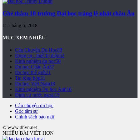
Ghé thăm 10 trường Đại học tráng lệ nhất châu Âu
11 Tháng 6, 2018
MỤC XEM NHIỀU
Câu Chuyện Du Học
89
Dụng cụ - thiết bị điện
52
Kinh nghiệm du học
50
Du học Châu Âu
37
Du học thế giới
21
Tin tổng hợp
21
Du học Việt Nam
18
Kinh nghiệm Du học Anh
16
Định cư nước ngoài
15
Câu chuyện du học
Góc tâm sự
Chính sách bảo mật
© www.dhvn.net
NHIỀU BÀI VIẾT HƠN