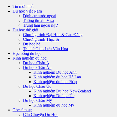
Tin mới nhất
Du học Việt Nam
Định cư nước ngoài
Thông tin xin Visa
Trung tâm ngoại ngữ
Du học thế giới
Chương trình Đại Học & Cao Đẳng
Chương trình Thạc Sĩ
Du học hè
Trại hè Giao Lưu Văn Hóa
Học bổng du học
Kinh nghiệm du học
Du học Châu Á
Du học Châu Âu
Kinh nghiệm Du học Anh
Kinh nghiệm du học Hà Lan
Kinh nghiệm du học Pháp
Du học Châu Úc
Kinh nghiệm Du học NewZealand
Kinh nghiệm Du học Úc
Du học Châu Mỹ
Kinh nghiệm du học Mỹ
Góc tâm sự
Câu Chuyện Du Học