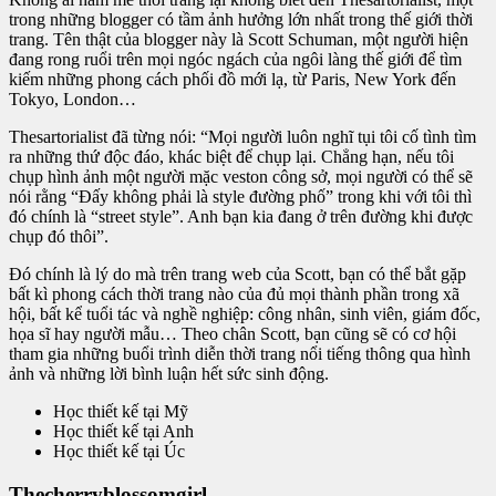
trong những blogger có tầm ảnh hưởng lớn nhất trong thế giới thời
trang. Tên thật của blogger này là Scott Schuman, một người hiện
đang rong ruổi trên mọi ngóc ngách của ngôi làng thế giới để tìm
kiếm những phong cách phối đồ mới lạ, từ Paris, New York đến
Tokyo, London…
Thesartorialist đã từng nói: “Mọi người luôn nghĩ tụi tôi cố tình tìm
ra những thứ độc đáo, khác biệt để chụp lại. Chẳng hạn, nếu tôi
chụp hình ảnh một người mặc veston công sở, mọi người có thể sẽ
nói rằng “Đấy không phải là style đường phố” trong khi với tôi thì
đó chính là “street style”. Anh bạn kia đang ở trên đường khi được
chụp đó thôi”.
Đó chính là lý do mà trên trang web của Scott, bạn có thể bắt gặp
bất kì phong cách thời trang nào của đủ mọi thành phần trong xã
hội, bất kể tuổi tác và nghề nghiệp: công nhân, sinh viên, giám đốc,
họa sĩ hay người mẫu… Theo chân Scott, bạn cũng sẽ có cơ hội
tham gia những buổi trình diễn thời trang nổi tiếng thông qua hình
ảnh và những lời bình luận hết sức sinh động.
Học thiết kế tại Mỹ
Học thiết kế tại Anh
Học thiết kế tại Úc
Thecherryblossomgirl