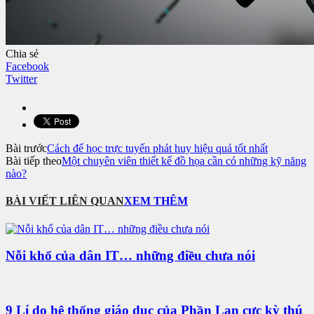
Chia sẻ
Facebook
Twitter
Bài trước
Cách để học trực tuyến phát huy hiệu quả tốt nhất
Bài tiếp theo
Một chuyên viên thiết kế đồ họa cần có những kỹ năng
nào?
BÀI VIẾT LIÊN QUAN
XEM THÊM
Nỗi khổ của dân IT… những điều chưa nói
9 Lí do hệ thống giáo dục của Phần Lan cực kỳ thú