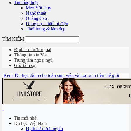
Tin tổng hợp
Mẹo Vặt Hay
Nghệ thuật
Quảng Cáo
Dụng cụ – thiết bị điện
Thời trang & làm đẹp
TÌM KIẾM
Định cư nước ngoài
Thông tin xin Visa
Trung tâm ngoại ngữ
Góc tâm sự
Kênh Du học dành cho toàn sinh viên và học sinh trên thế giới
Tin mới nhất
Du học Việt Nam
Định cư nước ngoài