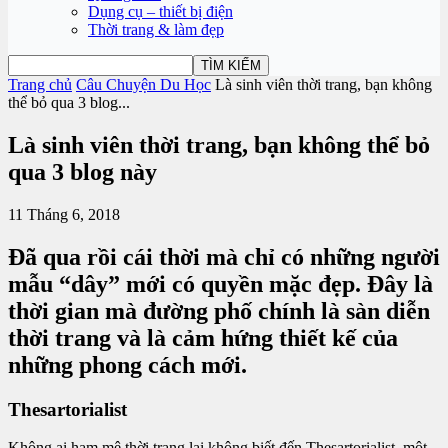
Dụng cụ – thiết bị điện
Thời trang & làm đẹp
Trang chủ
Câu Chuyện Du Học
Là sinh viên thời trang, bạn không
thể bỏ qua 3 blog...
Là sinh viên thời trang, bạn không thể bỏ
qua 3 blog này
11 Tháng 6, 2018
Đã qua rồi cái thời mà chỉ có những người
mẫu “dây” mới có quyền mặc đẹp. Đây là
thời gian mà đường phố chính là sàn diễn
thời trang và là cảm hứng thiết kế của
những phong cách mới.
Thesartorialist
Không ai ham mê thời trang lại không biết đến Thesartorialist, một