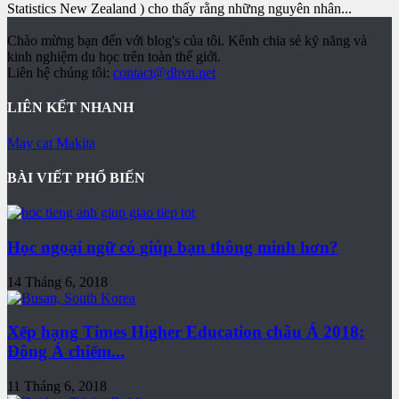
Statistics New Zealand ) cho thấy rằng những nguyên nhân...
Chào mừng bạn đến với blog's của tôi. Kênh chia sẻ kỹ năng và
kinh nghiệm du học trên toàn thế giới.
Liên hệ chúng tôi:
contact@dhvn.net
LIÊN KẾT NHANH
May cat Makita
BÀI VIẾT PHỔ BIẾN
Học ngoại ngữ có giúp bạn thông minh hơn?
14 Tháng 6, 2018
Xếp hạng Times Higher Education châu Á 2018:
Đông Á chiếm...
11 Tháng 6, 2018