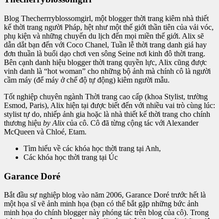
Blog Thecherrryblossomgirl, một blogger thời trang kiêm nhà thiết
kế thời trang người Pháp, hệt như một thế giới thần tiên của vải vóc,
phụ kiện và những chuyến du lịch đến mọi miền thế giới. Alix sẽ
dẫn dắt bạn đến với Coco Chanel, Tuần lễ thời trang danh giá hay
đơn thuần là buổi dạo chơi ven sông Seine nơi kinh đô thời trang.
Bên cạnh danh hiệu blogger thời trang quyền lực, Alix cũng được
vinh danh là “hot woman” cho những bộ ảnh mà chính cô là người
cầm máy (để máy ở chế độ tự động) kiêm người mẫu.
Tốt nghiệp chuyên ngành Thời trang cao cấp (khoa Stylist, trường
Esmod, Paris), Alix hiện tại được biết đến với nhiều vai trò cùng lúc:
stylist tự do, nhiếp ảnh gia hoặc là nhà thiết kế thời trang cho chính
thương hiệu
by Alix
của cô. Cô đã từng cộng tác với Alexander
McQueen và Chloé, Etam.
Tìm hiểu về các khóa học thời trang tại Anh,
Các khóa học thời trang tại Úc
Garance Doré
Bắt đầu sự nghiệp blog vào năm 2006, Garance Doré trước hết là
một họa sĩ vẽ ảnh minh họa (bạn có thể bắt gặp những bức ảnh
minh họa do chính blogger này phóng tác trên blog của cô). Trong