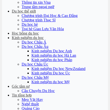
Thông tin xin Visa
Trung tâm ngoại ngữ
Du học thế giới
Chương trình Đại Học & Cao Đẳng
Chương trình Thạc Sĩ
Du học hè
Trại hè Giao Lưu Văn Hóa
Học bổng du học
Kinh nghiệm du học
Du học Châu Á
Du học Châu Âu
Kinh nghiệm Du học Anh
Kinh nghiệm du học Hà Lan
Kinh nghiệm du học Pháp
Du học Châu Úc
Kinh nghiệm Du học NewZealand
Kinh nghiệm Du học Úc
Du học Châu Mỹ
Kinh nghiệm du học Mỹ
Góc tâm sự
Câu Chuyện Du Học
Tin tổng hợp
Mẹo Vặt Hay
Nghệ thuật
Quảng Cáo