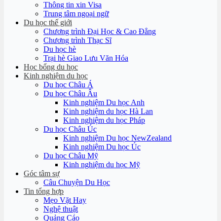
Thông tin xin Visa
Trung tâm ngoại ngữ
Du học thế giới
Chương trình Đại Học & Cao Đẳng
Chương trình Thạc Sĩ
Du học hè
Trại hè Giao Lưu Văn Hóa
Học bổng du học
Kinh nghiệm du học
Du học Châu Á
Du học Châu Âu
Kinh nghiệm Du học Anh
Kinh nghiệm du học Hà Lan
Kinh nghiệm du học Pháp
Du học Châu Úc
Kinh nghiệm Du học NewZealand
Kinh nghiệm Du học Úc
Du học Châu Mỹ
Kinh nghiệm du học Mỹ
Góc tâm sự
Câu Chuyện Du Học
Tin tổng hợp
Mẹo Vặt Hay
Nghệ thuật
Quảng Cáo