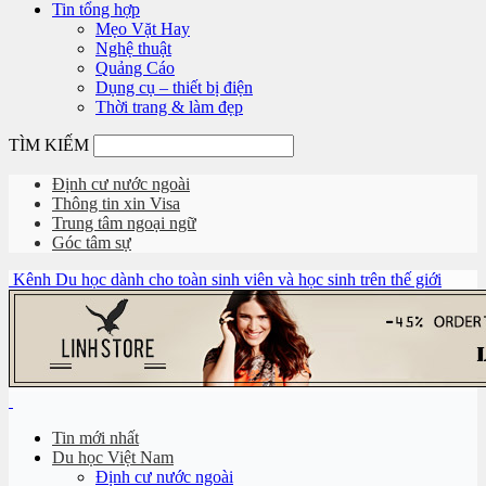
Tin tổng hợp
Mẹo Vặt Hay
Nghệ thuật
Quảng Cáo
Dụng cụ – thiết bị điện
Thời trang & làm đẹp
TÌM KIẾM
Định cư nước ngoài
Thông tin xin Visa
Trung tâm ngoại ngữ
Góc tâm sự
Kênh Du học dành cho toàn sinh viên và học sinh trên thế giới
Tin mới nhất
Du học Việt Nam
Định cư nước ngoài