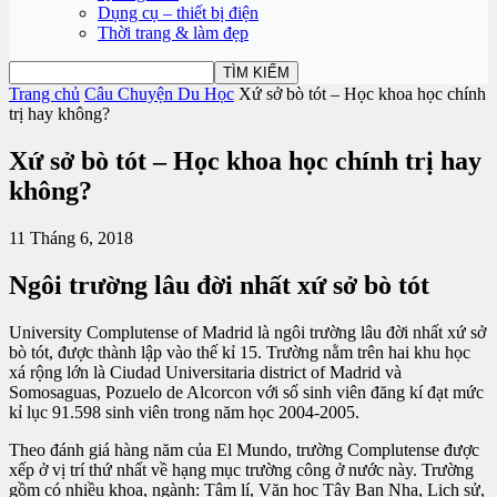
Dụng cụ – thiết bị điện
Thời trang & làm đẹp
Trang chủ
Câu Chuyện Du Học
Xứ sở bò tót – Học khoa học chính
trị hay không?
Xứ sở bò tót – Học khoa học chính trị hay
không?
11 Tháng 6, 2018
Ngôi trường lâu đời nhất xứ sở bò tót
University Complutense of Madrid là ngôi trường lâu đời nhất xứ sở
bò tót, được thành lập vào thế kỉ 15. Trường nằm trên hai khu học
xá rộng lớn là Ciudad Universitaria district of Madrid và
Somosaguas, Pozuelo de Alcorcon với số sinh viên đăng kí đạt mức
kỉ lục 91.598 sinh viên trong năm học 2004-2005.
Theo đánh giá hàng năm của El Mundo, trường Complutense được
xếp ở vị trí thứ nhất về hạng mục trường công ở nước này. Trường
gồm có nhiều khoa, ngành: Tâm lí, Văn học Tây Ban Nha, Lịch sử,