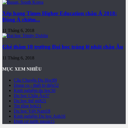
Xếp hạng Times Higher Education châu Á 2018:
Đông Á chiếm...
11 Tháng 6, 2018
Ghé thăm 10 trường Đại học tráng lệ nhất châu Âu
11 Tháng 6, 2018
MỤC XEM NHIỀU
Câu Chuyện Du Học
89
Dụng cụ - thiết bị điện
52
Kinh nghiệm du học
50
Du học Châu Âu
37
Du học thế giới
21
Tin tổng hợp
21
Du học Việt Nam
18
Kinh nghiệm Du học Anh
16
Định cư nước ngoài
15