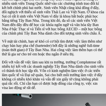
nhiều sinh viên Trung Quốc nhờ vào các chương trình trao đổi kí
kết bởi chính phủ hai nước. Sinh viên Nhật cũng khá đông ở đây,
đối nghịch với thiểu số sinh viên Thái Lan và Việt Nam. Ở khoa của
Sai có rất ít sinh viên Việt Nam vì đây là khoa bắt buộc phải học
bằng tiếng Tây Ban Nha. Trong khi đó, đa số các sinh viên Việt
Nam đến đây đều để học các khóa ngôn ngữ và văn hóa tây Ban
Nha ở bậc Thạc sĩ và Tiến sĩ với học bổng AECID – một học bổng
của chính phủ Tây Ban Nha dành cho đối tượng sinh viên châu Á.
Về mặt tài chính, bạn sẽ khó có cơ hội tìm được việc làm thêm như
chạy bàn hay pha chế (bartender) bởi đây là những nghề full-time
(toàn thời gian) ở Tây Ban Nha. Hai công việc làm thêm bạn có thể
thử là gia sư cho trẻ em hoặc thu ngân ở siêu thị.
Đối với vấn đề việc làm sau khi ra trường, trường Complutense rất
nhiều ký kết với các doanh nghiệp Tây Ban Nha dành cho sinh viên
có thành tích học tập tốt. Vốn có kinh nghiệm làm việc ở các triển
lãm quốc tế và Đại sứ quán, Sai cho biết môi trường làm việc ở đây
không có nhiều khó khăn và vấn đề xin giấy tờ cũng không phải
quá rắc rối. Chỉ cần bạn có được hợp đồng của công ty, việc xin
visa lao động sẽ rất dễ.