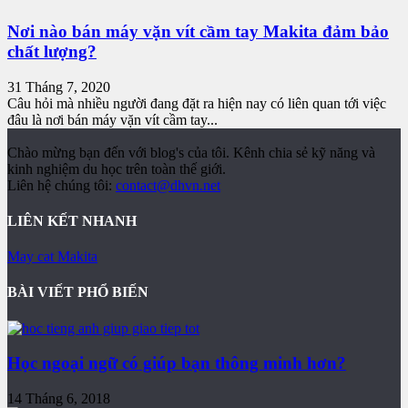
Nơi nào bán máy vặn vít cầm tay Makita đảm bảo
chất lượng?
31 Tháng 7, 2020
Câu hỏi mà nhiều người đang đặt ra hiện nay có liên quan tới việc
đâu là nơi bán máy vặn vít cầm tay...
Chào mừng bạn đến với blog's của tôi. Kênh chia sẻ kỹ năng và
kinh nghiệm du học trên toàn thế giới.
Liên hệ chúng tôi:
contact@dhvn.net
LIÊN KẾT NHANH
May cat Makita
BÀI VIẾT PHỔ BIẾN
Học ngoại ngữ có giúp bạn thông minh hơn?
14 Tháng 6, 2018