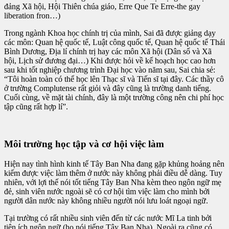
đảng Xã hội, Hội Thiên chúa giáo, Erre Que Te Erre-the gay
liberation fron…)
Trong ngành Khoa học chính trị của mình, Sai đã được giảng dạy
các môn: Quan hệ quốc tế, Luật công quốc tế, Quan hệ quốc tế Thái
Bình Dương, Địa lí chính trị hay các môn Xã hội (Dân số và Xã
hội, Lịch sử đương đại…) Khi được hỏi về kế hoạch học cao hơn
sau khi tốt nghiệp chương trình Đại học vào năm sau, Sai chia sẻ:
“Tôi hoàn toàn có thể học lên Thạc sĩ và Tiến sĩ tại đây. Các thầy cô
ở trường Complutense rất giỏi và đây cũng là trường danh tiếng.
Cuối cùng, về mặt tài chính, đây là một trường công nên chi phí học
tập cũng rất hợp lí”.
Môi trường học tập và cơ hội việc làm
Hiện nay tình hình kinh tế Tây Ban Nha đang gặp khủng hoảng nên
kiếm được việc làm thêm ở nước này không phải điều dễ dàng. Tuy
nhiên, với lợi thế nói tốt tiếng Tây Ban Nha kèm theo ngôn ngữ mẹ
đẻ, sinh viên nước ngoài sẽ có cơ hội tìm việc làm cho mình bởi
người dân nước này không nhiều người nói lưu loát ngoại ngữ.
Tại trường có rất nhiều sinh viên đến từ các nước Mĩ La tinh bởi
tiện ích ngôn ngữ (họ nói tiếng Tây Ban Nha). Ngoài ra cũng có