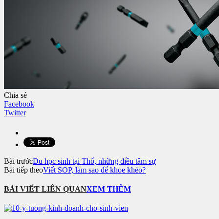
Chia sẻ
Facebook
Twitter
Bài trước
Du học sinh tại Thổ, những điều tâm sự
Bài tiếp theo
Viết SOP, làm sao để khoe khéo?
BÀI VIẾT LIÊN QUAN
XEM THÊM