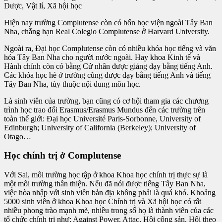
Dược, Vật lí, Xã hội học
Hiện nay trường Complutense còn có bốn học viện ngoài Tây Ban
Nha, chẳng hạn Real Colegio Complutense ở Harvard University.
Ngoài ra, Đại học Complutense còn có nhiều khóa học tiếng và văn
hóa Tây Ban Nha cho người nước ngoài. Hay khoa Kinh tế và
Hành chính còn có bằng Cử nhân được giảng dạy bằng tiếng Anh.
Các khóa học hè ở trường cũng được dạy bằng tiếng Anh và tiếng
Tây Ban Nha, tùy thuộc nội dung môn học.
Là sinh viên của trường, bạn cũng có cơ hội tham gia các chương
trình học trao đổi Erasmus/Erasmus Mundus đến các trường trên
toàn thế giới: Đại học Université Paris-Sorbonne, University of
Edinburgh; University of California (Berkeley); University of
Otago…
Học chính trị ở Complutense
Với Sai, môi trường học tập ở khoa Khoa học chính trị thực sự là
một môi trường thân thiện. Nếu đã nói được tiếng Tây Ban Nha,
việc hòa nhập với sinh viên bản địa không phải là quá khó. Khoảng
5000 sinh viên ở khoa Khoa học Chính trị và Xã hội học có rất
nhiều phong trào mạnh mẽ, nhiều trong số họ là thành viên của các
tổ chức chính trị như: Against Power, Attac, Hội cộng sản, Hội theo