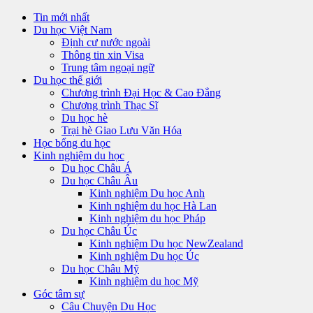
Tin mới nhất
Du học Việt Nam
Định cư nước ngoài
Thông tin xin Visa
Trung tâm ngoại ngữ
Du học thế giới
Chương trình Đại Học & Cao Đẳng
Chương trình Thạc Sĩ
Du học hè
Trại hè Giao Lưu Văn Hóa
Học bổng du học
Kinh nghiệm du học
Du học Châu Á
Du học Châu Âu
Kinh nghiệm Du học Anh
Kinh nghiệm du học Hà Lan
Kinh nghiệm du học Pháp
Du học Châu Úc
Kinh nghiệm Du học NewZealand
Kinh nghiệm Du học Úc
Du học Châu Mỹ
Kinh nghiệm du học Mỹ
Góc tâm sự
Câu Chuyện Du Học