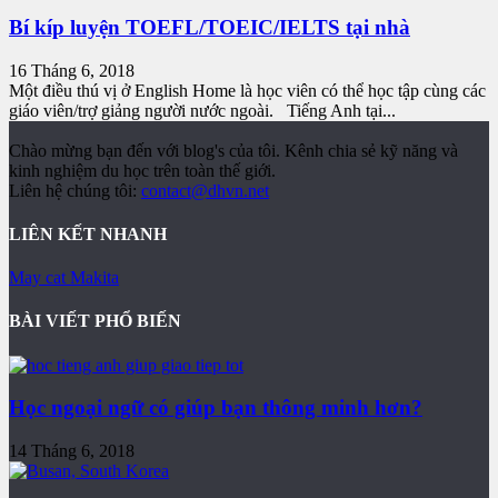
Bí kíp luyện TOEFL/TOEIC/IELTS tại nhà
16 Tháng 6, 2018
Một điều thú vị ở English Home là học viên có thể học tập cùng các
giáo viên/trợ giảng người nước ngoài. Tiếng Anh tại...
Chào mừng bạn đến với blog's của tôi. Kênh chia sẻ kỹ năng và
kinh nghiệm du học trên toàn thế giới.
Liên hệ chúng tôi:
contact@dhvn.net
LIÊN KẾT NHANH
May cat Makita
BÀI VIẾT PHỔ BIẾN
Học ngoại ngữ có giúp bạn thông minh hơn?
14 Tháng 6, 2018