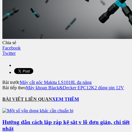
Chia sẻ
Facebook
Twitter
Bài trước
Máy cắt góc Makita LS1018L đa năng
Bài tiếp theo
Máy khoan Black&Decker EPC12K2 dùng pin 12V
BÀI VIẾT LIÊN QUAN
XEM THÊM
Hướng dẫn cách lắp ráp kệ sắt v lỗ đơn giản, chi tiết
nhất