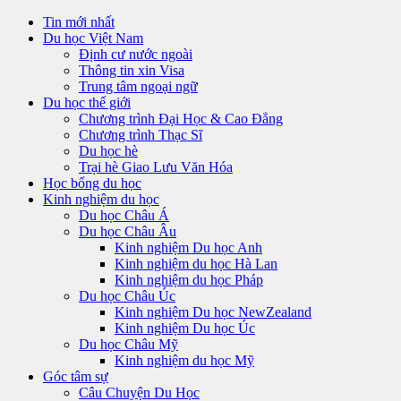
Tin mới nhất
Du học Việt Nam
Định cư nước ngoài
Thông tin xin Visa
Trung tâm ngoại ngữ
Du học thế giới
Chương trình Đại Học & Cao Đẳng
Chương trình Thạc Sĩ
Du học hè
Trại hè Giao Lưu Văn Hóa
Học bổng du học
Kinh nghiệm du học
Du học Châu Á
Du học Châu Âu
Kinh nghiệm Du học Anh
Kinh nghiệm du học Hà Lan
Kinh nghiệm du học Pháp
Du học Châu Úc
Kinh nghiệm Du học NewZealand
Kinh nghiệm Du học Úc
Du học Châu Mỹ
Kinh nghiệm du học Mỹ
Góc tâm sự
Câu Chuyện Du Học