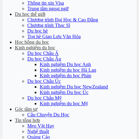
Thông tin xin Visa
Trung tâm ngoại ngữ
Du học thế giới
Chương trình Đại Học & Cao Đẳng
Chương trình Thạc Sĩ
Du học hè
Trại hè Giao Lưu Văn Hóa
Học bổng du học
Kinh nghiệm du học
Du học Châu Á
Du học Châu Âu
Kinh nghiệm Du học Anh
Kinh nghiệm du học Hà Lan
Kinh nghiệm du học Pháp
Du học Châu Úc
Kinh nghiệm Du học NewZealand
Kinh nghiệm Du học Úc
Du học Châu Mỹ
Kinh nghiệm du học Mỹ
Góc tâm sự
Câu Chuyện Du Học
Tin tổng hợp
Mẹo Vặt Hay
Nghệ thuật
Quảng Cáo