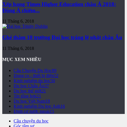
Xếp hạng Times Higher Education châu Á 2018:
Đông Á chiếm...
11 Tháng 6, 2018
Ghé thăm 10 trường Đại học tráng lệ nhất châu Âu
11 Tháng 6, 2018
MỤC XEM NHIỀU
Câu Chuyện Du Học
89
Dụng cụ - thiết bị điện
52
Kinh nghiệm du học
50
Du học Châu Âu
37
Du học thế giới
21
Tin tổng hợp
21
Du học Việt Nam
18
Kinh nghiệm Du học Anh
16
Định cư nước ngoài
15
Câu chuyện du học
Góc tâm sự