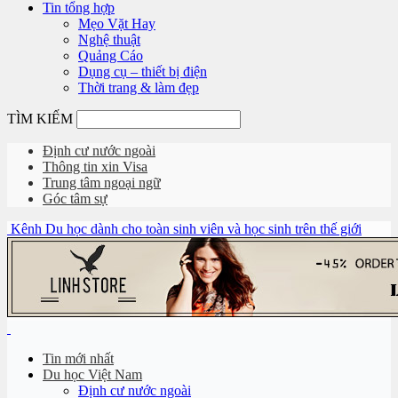
Tin tổng hợp
Mẹo Vặt Hay
Nghệ thuật
Quảng Cáo
Dụng cụ – thiết bị điện
Thời trang & làm đẹp
TÌM KIẾM
Định cư nước ngoài
Thông tin xin Visa
Trung tâm ngoại ngữ
Góc tâm sự
Kênh Du học dành cho toàn sinh viên và học sinh trên thế giới
Tin mới nhất
Du học Việt Nam
Định cư nước ngoài