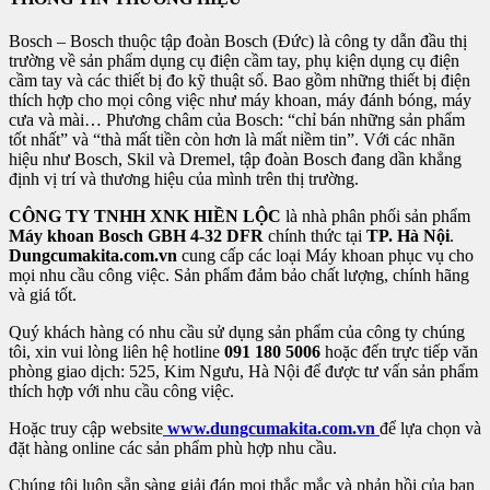
Bosch – Bosch thuộc tập đoàn Bosch (Đức) là công ty dẫn đầu thị
trường về sản phẩm dụng cụ điện cầm tay, phụ kiện dụng cụ điện
cầm tay và các thiết bị đo kỹ thuật số. Bao gồm những thiết bị điện
thích hợp cho mọi công việc như máy khoan, máy đánh bóng, máy
cưa và mài… Phương châm của Bosch: “chỉ bán những sản phẩm
tốt nhất” và “thà mất tiền còn hơn là mất niềm tin”. Với các nhãn
hiệu như Bosch, Skil và Dremel, tập đoàn Bosch đang dần khẳng
định vị trí và thương hiệu của mình trên thị trường.
CÔNG TY TNHH XNK HIỀN LỘC
là nhà phân phối sản phẩm
Máy khoan Bosch GBH 4-32 DFR
chính thức tại
TP. Hà Nội
.
Dungcumakita.com.vn
cung cấp các loại Máy khoan phục vụ cho
mọi nhu cầu công việc. Sản phẩm đảm bảo chất lượng, chính hãng
và giá tốt.
Quý khách hàng có nhu cầu sử dụng sản phẩm của công ty chúng
tôi, xin vui lòng liên hệ hotline
091 180 5006
hoặc đến trực tiếp văn
phòng giao dịch: 525, Kim Ngưu, Hà Nội để được tư vấn sản phẩm
thích hợp với nhu cầu công việc.
Hoặc truy cập website
www.dungcumakita.com.vn
để lựa chọn và
đặt hàng online các sản phẩm phù hợp nhu cầu.
Chúng tôi luôn sẵn sàng giải đáp mọi thắc mắc và phản hồi của bạn