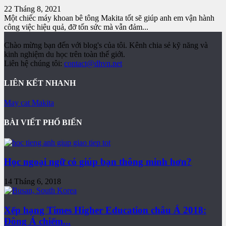
22 Tháng 8, 2021
Một chiếc máy khoan bê tông Makita tốt sẽ giúp anh em vận hành
công việc hiệu quả, đỡ tốn sức mà vẫn đảm...
Chào mừng bạn đến với blog's của tôi. Kênh chia sẻ kỹ năng và
kinh nghiệm du học trên toàn thế giới.
Liên hệ chúng tôi:
contact@dhvn.net
LIÊN KẾT NHANH
May cat Makita
BÀI VIẾT PHỔ BIẾN
Học ngoại ngữ có giúp bạn thông minh hơn?
14 Tháng 6, 2018
Xếp hạng Times Higher Education châu Á 2018:
Đông Á chiếm...