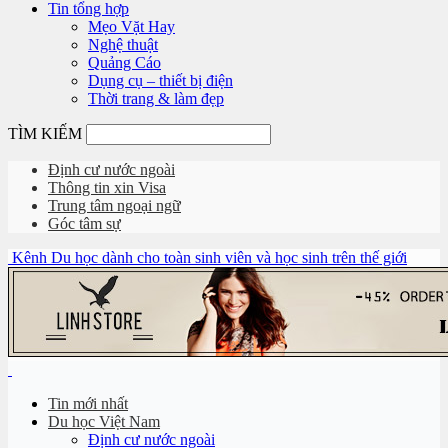
Tin tổng hợp
Mẹo Vặt Hay
Nghệ thuật
Quảng Cáo
Dụng cụ – thiết bị điện
Thời trang & làm đẹp
TÌM KIẾM
Định cư nước ngoài
Thông tin xin Visa
Trung tâm ngoại ngữ
Góc tâm sự
Kênh Du học dành cho toàn sinh viên và học sinh trên thế giới
Tin mới nhất
Du học Việt Nam
Định cư nước ngoài