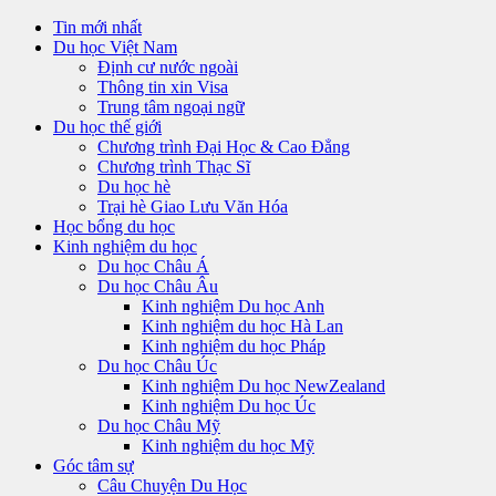
Tin mới nhất
Du học Việt Nam
Định cư nước ngoài
Thông tin xin Visa
Trung tâm ngoại ngữ
Du học thế giới
Chương trình Đại Học & Cao Đẳng
Chương trình Thạc Sĩ
Du học hè
Trại hè Giao Lưu Văn Hóa
Học bổng du học
Kinh nghiệm du học
Du học Châu Á
Du học Châu Âu
Kinh nghiệm Du học Anh
Kinh nghiệm du học Hà Lan
Kinh nghiệm du học Pháp
Du học Châu Úc
Kinh nghiệm Du học NewZealand
Kinh nghiệm Du học Úc
Du học Châu Mỹ
Kinh nghiệm du học Mỹ
Góc tâm sự
Câu Chuyện Du Học