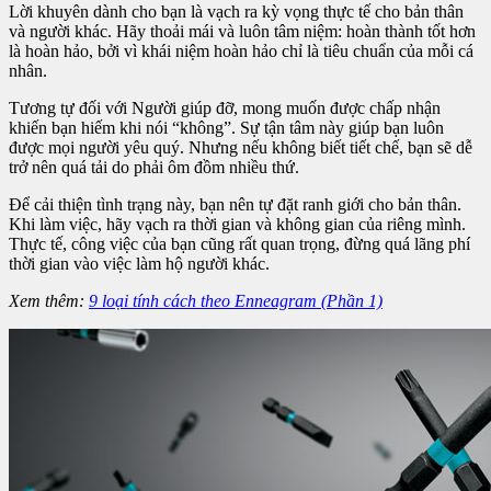
Lời khuyên dành cho bạn là vạch ra kỳ vọng thực tế cho bản thân
và người khác. Hãy thoải mái và luôn tâm niệm: hoàn thành tốt hơn
là hoàn hảo, bởi vì khái niệm hoàn hảo chỉ là tiêu chuẩn của mỗi cá
nhân.
Tương tự đối với Người giúp đỡ, mong muốn được chấp nhận
khiến bạn hiếm khi nói “không”. Sự tận tâm này giúp bạn luôn
được mọi người yêu quý. Nhưng nếu không biết tiết chế, bạn sẽ dễ
trở nên quá tải do phải ôm đồm nhiều thứ.
Để cải thiện tình trạng này, bạn nên tự đặt ranh giới cho bản thân.
Khi làm việc, hãy vạch ra thời gian và không gian của riêng mình.
Thực tế, công việc của bạn cũng rất quan trọng, đừng quá lãng phí
thời gian vào việc làm hộ người khác.
Xem thêm:
9 loại tính cách theo Enneagram (Phần 1)