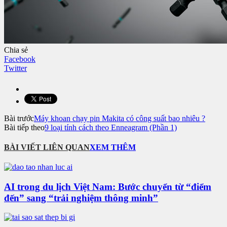
Chia sẻ
Facebook
Twitter
Bài trước
Máy khoan chạy pin Makita có công suất bao nhiêu ?
Bài tiếp theo
9 loại tính cách theo Enneagram (Phần 1)
BÀI VIẾT LIÊN QUAN
XEM THÊM
AI trong du lịch Việt Nam: Bước chuyển từ “điểm
đến” sang “trải nghiệm thông minh”