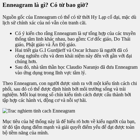
Enneagram là gì? Có từ bao giờ?
Nguồn gốc của Enneagram có thể có từ thời Hy Lạp cổ đại, mặc dù
lịch sử chính xác của nó vẫn còn tranh cãi.
Có ý kiến cho rằng Enneagram là sự tổng hợp của các truyền
thống tâm linh khác nhau, bao gồm: Cơ đốc giáo, Do Thái
giáo, Phật giáo và Ấn Độ giáo.
Hai triết gia G.I Gurdjieff và Oscar Ichazo là người đã có
công nghiên cứu và đem khái niệm này đến với gần với đại
chúng hơn.
Sau đó, nhà tâm thần học Claudio Naranjo đã đưa Enneagram
vào ứng dụng trong lĩnh vực tâm lý.
Theo Enneagram, con người được sinh ra với một kiểu tính cách chi
phối, sau đó có thể được định hình bởi môi trường sống và trải
nghiệm. Mỗi loại trong số chín kiểu tính cách được cấu thành bởi
tập hợp các hành vi, động cơ và nỗi sợ hãi.
Mục tiêu của hệ thống này là để hiểu rõ hơn về kiểu người của bạn,
từ đó tận dụng điểm mạnh và giải quyết điểm yếu để đạt được toàn
bộ tiềm năng của mình.