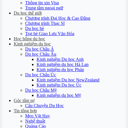
Thông tin xin Visa
Trung tâm ngoại ngữ
Du học thế giới
Chương trình Đại Học & Cao Đẳng
Chương trình Thạc Sĩ
Du học hè
Trại hè Giao Lưu Văn Hóa
Học bổng du học
Kinh nghiệm du học
Du học Châu Á
Du học Châu Âu
Kinh nghiệm Du học Anh
Kinh nghiệm du học Hà Lan
Kinh nghiệm du học Pháp
Du học Châu Úc
Kinh nghiệm Du học NewZealand
Kinh nghiệm Du học Úc
Du học Châu Mỹ
Kinh nghiệm du học Mỹ
Góc tâm sự
Câu Chuyện Du Học
Tin tổng hợp
Mẹo Vặt Hay
Nghệ thuật
Quảng Cáo