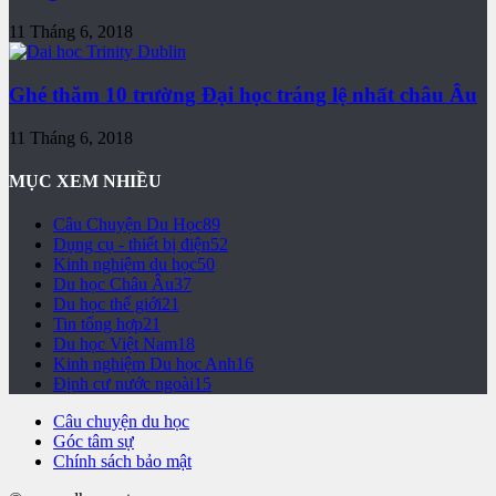
11 Tháng 6, 2018
Ghé thăm 10 trường Đại học tráng lệ nhất châu Âu
11 Tháng 6, 2018
MỤC XEM NHIỀU
Câu Chuyện Du Học
89
Dụng cụ - thiết bị điện
52
Kinh nghiệm du học
50
Du học Châu Âu
37
Du học thế giới
21
Tin tổng hợp
21
Du học Việt Nam
18
Kinh nghiệm Du học Anh
16
Định cư nước ngoài
15
Câu chuyện du học
Góc tâm sự
Chính sách bảo mật